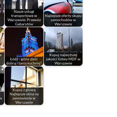
Nasze usługi
transportowe w
Najlepsze oferty skupu
Warszawie: Przewóz
samochodów w
Gabarytów
Warszawie
a
Kupuj najwyższej
Łódź - gdzie zjeść
jakości listwy MDF w
dobrą i tanią kuchnię?
Warszawie
Kupuj z głową
Najlepsze okna na
 w
zamówienie w
Warszawie