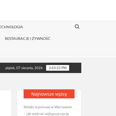
Search for:
TECHNOLOGIA
RESTAURACJE I ŻYWNOŚĆ
trybutor odzieży Fruit of the Loom jest opłacalny dla JDG sprzed
piątek, 07 sierpnia, 2026
3:43:34 PM
Najnowsze wpisy
Sklejki topolowe w Warszawie
– jak wybrać najlepszą opcję