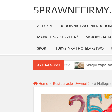
Skip
SPRAWNEFIRMY.
to
content
AGD RTV
BUDOWNICTWO I NIERUCHOM
MARKETING I SPRZEDAŻ
MOTORYZACJA 
SPORT
TURYSTYKA I HOTELARSTWO
k wybrać najlepszą ofertę?
Sklejki topolowe w Warszaw
AKTUALNOŚCI
Home
>
Restauracje i żywność
>
5 Najleps