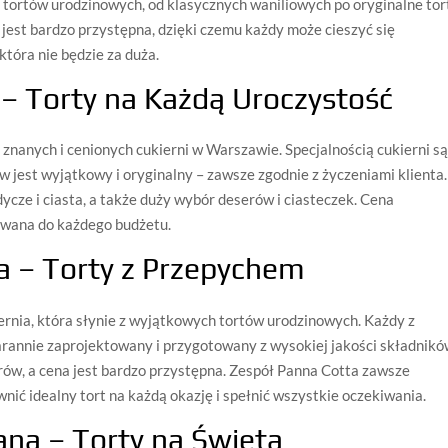
i tortów urodzinowych, od klasycznych waniliowych po oryginalne tor
 jest bardzo przystępna, dzięki czemu każdy może cieszyć się
tóra nie będzie za duża.
– Torty na Każdą Uroczystość
 znanych i cenionych cukierni w Warszawie. Specjalnością cukierni s
 jest wyjątkowy i oryginalny – zawsze zgodnie z życzeniami klienta.
dycze i ciasta, a także duży wybór deserów i ciasteczek. Cena
owana do każdego budżetu.
a – Torty z Przepychem
rnia, która słynie z wyjątkowych tortów urodzinowych. Każdy z
arannie zaprojektowany i przygotowany z wysokiej jakości składnikó
ów, a cena jest bardzo przystępna. Zespół Panna Cotta zawsze
nić idealny tort na każdą okazję i spełnić wszystkie oczekiwania.
lana – Torty na Święta