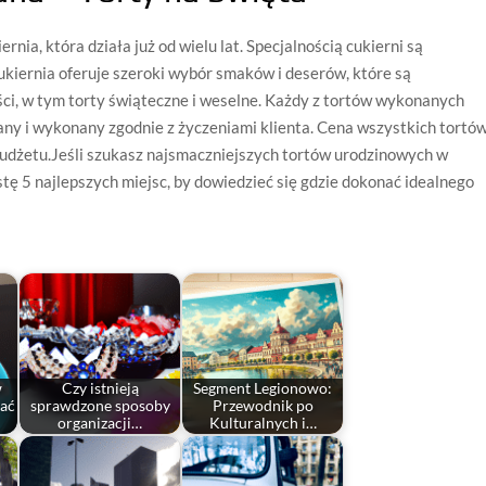
rnia, która działa już od wielu lat. Specjalnością cukierni są
ukiernia oferuje szeroki wybór smaków i deserów, które są
ci, w tym torty świąteczne i weselne. Każdy z tortów wykonanych
any i wykonany zgodnie z życzeniami klienta. Cena wszystkich tortó
udżetu.Jeśli szukasz najsmaczniejszych tortów urodzinowych w
stę 5 najlepszych miejsc, by dowiedzieć się gdzie dokonać idealnego
w
Czy istnieją
Segment Legionowo:
rać
sprawdzone sposoby
Przewodnik po
organizacji…
Kulturalnych i…