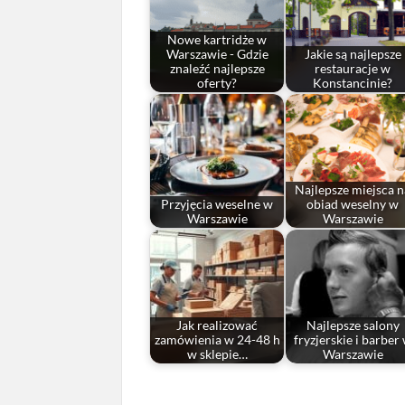
Nowe kartridże w
Warszawie - Gdzie
Jakie są najlepsze
znaleźć najlepsze
restauracje w
oferty?
Konstancinie?
Najlepsze miejsca n
Przyjęcia weselne w
obiad weselny w
Warszawie
Warszawie
Jak realizować
Najlepsze salony
zamówienia w 24-48 h
fryzjerskie i barber
w sklepie…
Warszawie