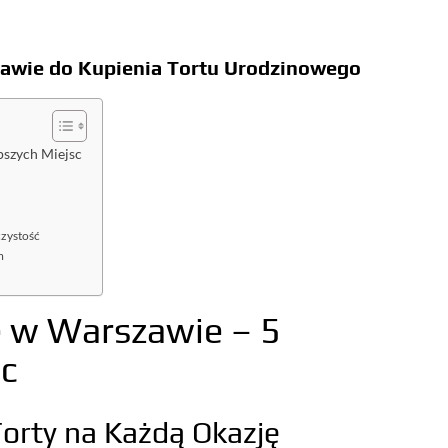
zawie do Kupienia Tortu Urodzinowego
pszych Miejsc
czystość
m
 w Warszawie – 5
sc
Torty na Każdą Okazję