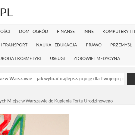
PL
OŚCI
DOM I OGRÓD
FINANSE
INNE
KOMPUTERY I 
I TRANSPORT
NAUKA I EDUKACJA
PRAWO
PRZEMYSŁ
URODA I KOSMETYKI
USŁUGI
ZDROWIE I MEDYCYNA
ie – jak wybrać najlepszą opcję dla Twojego projektu?
Czy dys
zych Miejsc w Warszawie do Kupienia Tortu Urodzinowego