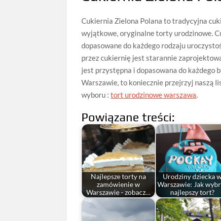
Cukiernia Zielona Polana to tradycyjna cukie
wyjątkowe, oryginalne torty urodzinowe. C
dopasowane do każdego rodzaju uroczystoś
przez cukiernię jest starannie zaprojektow
jest przystępna i dopasowana do każdego b
Warszawie, to koniecznie przejrzyj naszą li
wyboru :
tort urodzinowe warszawa
.
Powiązane treści:
Najlepsze torty na
Urodziny dziecka 
zamówienie w
Warszawie: Jak wyb
Warszawie - zobacz…
najlepszy tort?