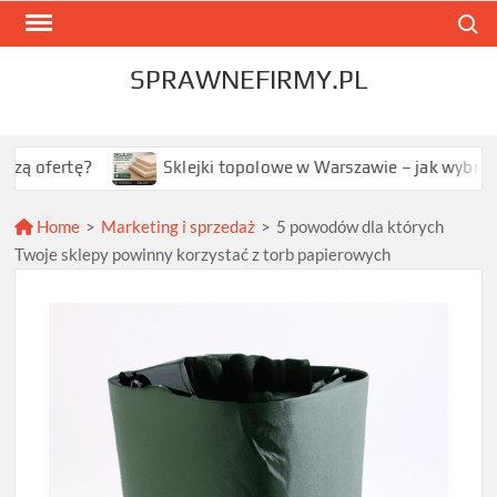
Skip
Search
to
content
SPRAWNEFIRMY.PL
?
Sklejki topolowe w Warszawie – jak wybrać najlepszą 
Home
>
Marketing i sprzedaż
>
5 powodów dla których
Twoje sklepy powinny korzystać z torb papierowych