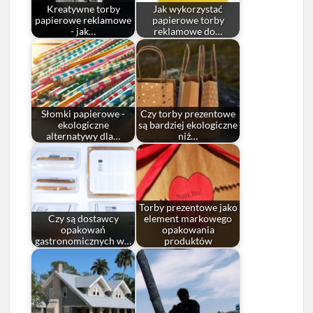
Kreatywne torby
Jak wykorzystać
papierowe reklamowe
papierowe torby
- jak…
reklamowe do…
Słomki papierowe -
Czy torby prezentowe
ekologiczne
są bardziej ekologiczne
alternatywy dla…
niż…
Torby prezentowe jako
Czy są dostawcy
element markowego
opakowań
opakowania
gastronomicznych w…
produktów