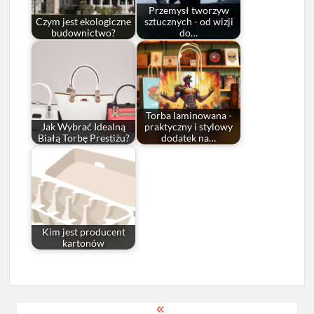
Przemysł tworzyw
Czym jest ekologiczne
sztucznych - od wizji
budownictwo?
do…
Torba laminowana -
Jak Wybrać Idealną
praktyczny i stylowy
Białą Torbę Prestiżu?
dodatek na…
Kim jest producent
kartonów
Nawigacja