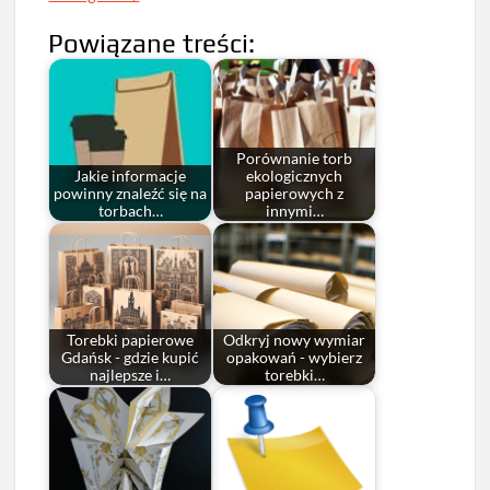
Powiązane treści:
Porównanie torb
Jakie informacje
ekologicznych
powinny znaleźć się na
papierowych z
torbach…
innymi…
Torebki papierowe
Odkryj nowy wymiar
Gdańsk - gdzie kupić
opakowań - wybierz
najlepsze i…
torebki…