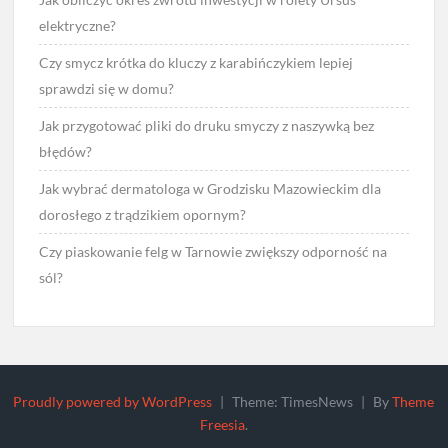
elektryczne?
Czy smycz krótka do kluczy z karabińczykiem lepiej
sprawdzi się w domu?
Jak przygotować pliki do druku smyczy z naszywką bez
błędów?
Jak wybrać dermatologa w Grodzisku Mazowieckim dla
dorosłego z trądzikiem opornym?
Czy piaskowanie felg w Tarnowie zwiększy odporność na
sól?
Proudly powered by WordPress
|
Theme: TimesNews
|
By
Theme
Freesia
.