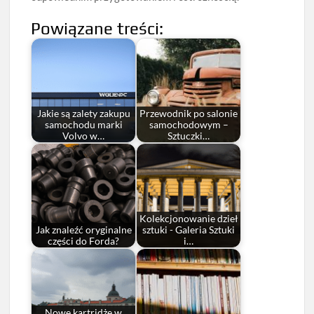
Powiązane treści:
Jakie są zalety zakupu
Przewodnik po salonie
samochodu marki
samochodowym –
Volvo w…
Sztuczki…
Kolekcjonowanie dzieł
Jak znaleźć oryginalne
sztuki - Galeria Sztuki
części do Forda?
i…
Nowe kartridże w