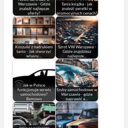
Warszawie - Gdzie
Tania książka - jak
znaleźć najlepsze
znaleźć perełki w
oferty?
promocyjnych cenach?
Koszulki z nadrukiem
Szrot VW Warszawa -
tanio - Jak stworzyć
Gdzie znajdziesz
własny…
najlepsze…
Jak w Polsce
funkcjonuje serwis
Szyby samochodowe w
samochodowy?
Warszawie - gdzie
Bemowo
naprawić a…
Jakie są najlepsze