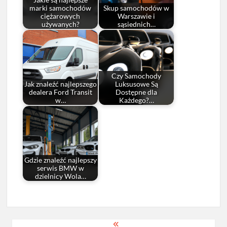
marki samochodów
Skup samochodów w
ciężarowych
Warszawie i
używanych?
sąsiednich…
Czy Samochody
Jak znaleźć najlepszego
Luksusowe Są
dealera Ford Transit
Dostępne dla
w…
Każdego?…
Gdzie znaleźć najlepszy
serwis BMW w
dzielnicy Wola…
Nawigacja