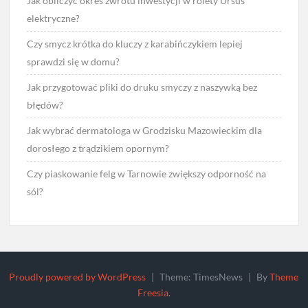
Jak obliczyć okres zwrotu inwestycji w rolety Ursus
elektryczne?
Czy smycz krótka do kluczy z karabińczykiem lepiej
sprawdzi się w domu?
Jak przygotować pliki do druku smyczy z naszywką bez
błędów?
Jak wybrać dermatologa w Grodzisku Mazowieckim dla
dorosłego z trądzikiem opornym?
Czy piaskowanie felg w Tarnowie zwiększy odporność na
sól?
Proudly powered by WordPress
|
Theme: TimesNews
|
By
Theme
Freesia
.