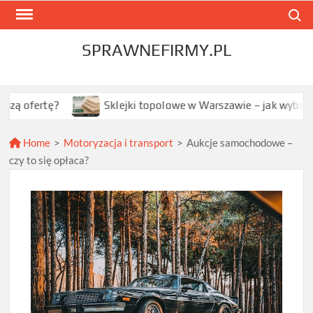
Skip
Search
to
content
SPRAWNEFIRMY.PL
rtę?
Sklejki topolowe w Warszawie – jak wybrać najleps
Home
>
Motoryzacja i transport
>
Aukcje samochodowe –
czy to się opłaca?