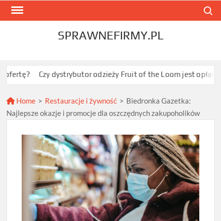
Skip
Search
to
content
SPRAWNEFIRMY.PL
Czy dystrybutor odzieży Fruit of the Loom jest opłacalny dla JDG
Home
>
Restauracje i żywność
>
Biedronka Gazetka:
Najlepsze okazje i promocje dla oszczędnych zakupoholików