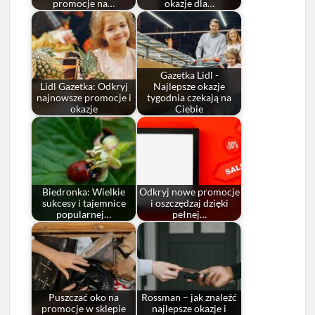
promocje na…
okazje dla…
Gazetka Lidl -
Lidl Gazetka: Odkryj
Najlepsze okazje
najnowsze promocje i
tygodnia czekają na
okazje
Ciebie
Biedronka: Wielkie
Odkryj nowe promocje
sukcesy i tajemnice
i oszczędzaj dzięki
popularnej…
pełnej…
Puszczać oko na
Rossman – jak znaleźć
promocje w sklepie
najlepsze okazje i