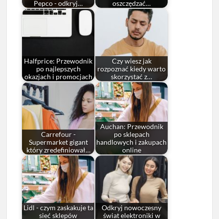
Pepco - odkryj…
oszczędzać…
Halfprice: Przewodnik
Czy wiesz jak
po najlepszych
rozpoznać kiedy warto
okazjach i promocjach
skorzystać z…
Auchan: Przewodnik
Carrefour -
po sklepach
Supermarket gigant
handlowych i zakupach
który zredefiniował…
online
Lidl - czym zaskakuje ta
Odkryj nowoczesny
sieć sklepów
świat elektroniki w