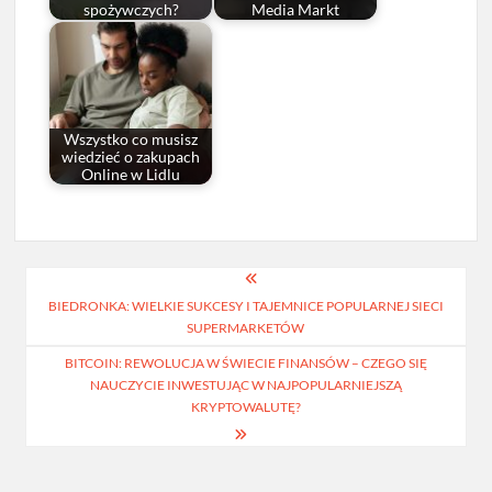
spożywczych?
Media Markt
Wszystko co musisz
wiedzieć o zakupach
Online w Lidlu
Nawigacja
BIEDRONKA: WIELKIE SUKCESY I TAJEMNICE POPULARNEJ SIECI
wpisu
SUPERMARKETÓW
BITCOIN: REWOLUCJA W ŚWIECIE FINANSÓW – CZEGO SIĘ
NAUCZYCIE INWESTUJĄC W NAJPOPULARNIEJSZĄ
KRYPTOWALUTĘ?