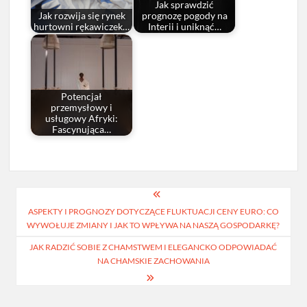
Jak sprawdzić
Jak rozwija się rynek
prognozę pogody na
hurtowni rękawiczek…
Interii i uniknąć…
Potencjał
przemysłowy i
usługowy Afryki:
Fascynująca…
Nawigacja
ASPEKTY I PROGNOZY DOTYCZĄCE FLUKTUACJI CENY EURO: CO
wpisu
WYWOŁUJE ZMIANY I JAK TO WPŁYWA NA NASZĄ GOSPODARKĘ?
JAK RADZIĆ SOBIE Z CHAMSTWEM I ELEGANCKO ODPOWIADAĆ
NA CHAMSKIE ZACHOWANIA