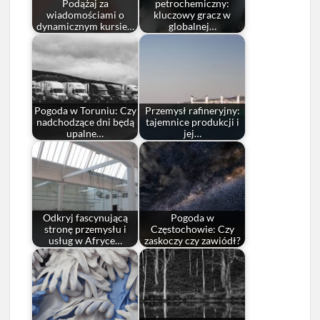
Podążaj za
petrochemiczny:
wiadomościami o
kluczowy gracz w
dynamicznym kursie…
globalnej…
Pogoda w Toruniu: Czy
Przemysł rafineryjny:
nadchodzące dni będą
tajemnice produkcji i
upalne…
jej…
Odkryj fascynującą
Pogoda w
stronę przemysłu i
Częstochowie: Czy
usług w Afryce…
zaskoczy czy zawiódł?