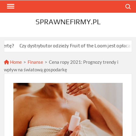
Skip
Search
to
content
SPRAWNEFIRMY.PL
y dystrybutor odzieży Fruit of the Loom jest opłacalny dla JDG s
Home
>
Finanse
>
Cena ropy 2021: Prognozy trendy i
wpływ na światową gospodarkę