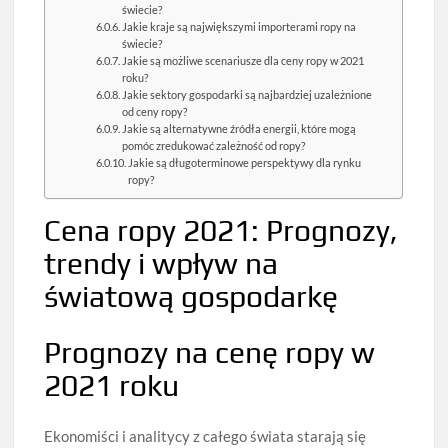
świecie?
Jakie kraje są największymi importerami ropy na
świecie?
Jakie są możliwe scenariusze dla ceny ropy w 2021
roku?
Jakie sektory gospodarki są najbardziej uzależnione
od ceny ropy?
Jakie są alternatywne źródła energii, które mogą
pomóc zredukować zależność od ropy?
Jakie są długoterminowe perspektywy dla rynku
ropy?
Cena ropy 2021: Prognozy,
trendy i wpływ na
światową gospodarkę
Prognozy na cenę ropy w
2021 roku
Ekonomiści i analitycy z całego świata starają się