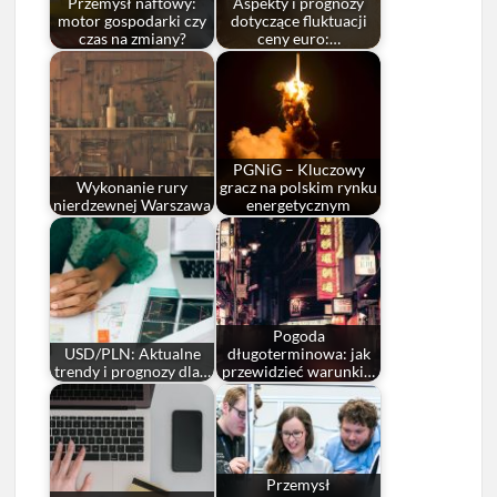
Przemysł naftowy:
Aspekty i prognozy
motor gospodarki czy
dotyczące fluktuacji
czas na zmiany?
ceny euro:…
PGNiG – Kluczowy
Wykonanie rury
gracz na polskim rynku
nierdzewnej Warszawa
energetycznym
Pogoda
USD/PLN: Aktualne
długoterminowa: jak
trendy i prognozy dla…
przewidzieć warunki…
Przemysł