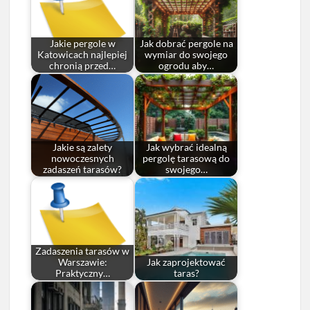
Jakie pergole w
Jak dobrać pergole na
Katowicach najlepiej
wymiar do swojego
chronią przed…
ogrodu aby…
Jakie są zalety
Jak wybrać idealną
nowoczesnych
pergolę tarasową do
zadaszeń tarasów?
swojego…
Zadaszenia tarasów w
Warszawie:
Jak zaprojektować
Praktyczny…
taras?