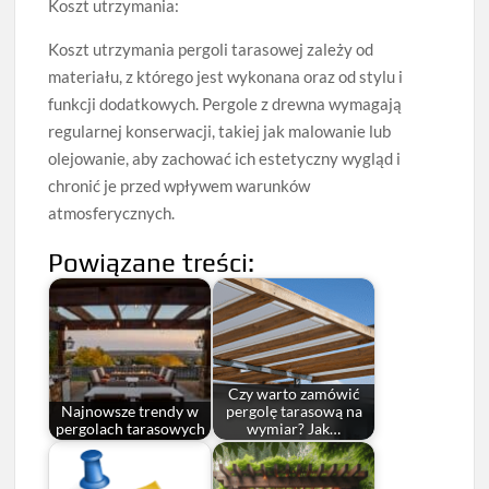
Koszt utrzymania:
Koszt utrzymania pergoli tarasowej zależy od
materiału, z którego jest wykonana oraz od stylu i
funkcji dodatkowych. Pergole z drewna wymagają
regularnej konserwacji, takiej jak malowanie lub
olejowanie, aby zachować ich estetyczny wygląd i
chronić je przed wpływem warunków
atmosferycznych.
Powiązane treści:
Czy warto zamówić
Najnowsze trendy w
pergolę tarasową na
pergolach tarasowych
wymiar? Jak…