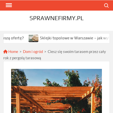
Skip
Search
to
content
SPRAWNEFIRMY.PL
fertę?
Sklejki topolowe w Warszawie – jak wybrać najle
Home
>
Dom i ogród
>
Ciesz się swoim tarasem przez cały
rok z pergolą tarasową