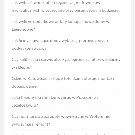
Jak wybrać warsztat na regenerację siłowników
hydraulicznych w Szczecinie przy ograniczonym budżecie?
Jak wykryć dodatkowe opłaty kupując nowe domy w
Legionowie?
Jak firmy stawiające domy wybierają sprawdzonych
podwykonawców?
Czy kalibracja i serwis atest-gaz ograniczą fałszywe alarmy
w sklepie?
Gdzie w Katowicach sklep z fotelikami oferuje montaż i
dopasowanie?
Jaką fryzurę dla shih tzu wybrać w Piasecznie i
Józefosławiu?
Czy marmurowe parapety wewnętrzne w Wołominie
wytrzymają remont?