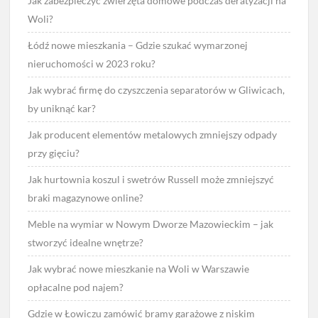
Jak zabezpieczyć zwierzęta domowe podczas deratyzacji na
Woli?
Łódź nowe mieszkania – Gdzie szukać wymarzonej
nieruchomości w 2023 roku?
Jak wybrać firmę do czyszczenia separatorów w Gliwicach,
by uniknąć kar?
Jak producent elementów metalowych zmniejszy odpady
przy gięciu?
Jak hurtownia koszul i swetrów Russell może zmniejszyć
braki magazynowe online?
Meble na wymiar w Nowym Dworze Mazowieckim – jak
stworzyć idealne wnętrze?
Jak wybrać nowe mieszkanie na Woli w Warszawie
opłacalne pod najem?
Gdzie w Łowiczu zamówić bramy garażowe z niskim