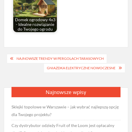
Domek ogrodowy 4x3
- Idealne rozwiązanie
do Twojego ogrodu
Nawigacja
NAJNOWSZE TRENDY W PERGOLACH TARASOWYCH
wpisu
GNIAZDKA ELEKTRYCZNE NOWOCZESNE
Najnowsze wpisy
Sklejki topolowe w Warszawie – jak wybrać najlepszą opcję
dla Twojego projektu?
Czy dystrybutor odzieży Fruit of the Loom jest opłacalny