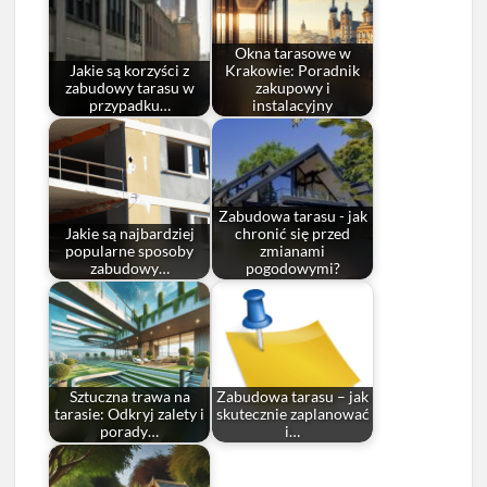
Okna tarasowe w
Jakie są korzyści z
Krakowie: Poradnik
zabudowy tarasu w
zakupowy i
przypadku…
instalacyjny
Zabudowa tarasu - jak
Jakie są najbardziej
chronić się przed
popularne sposoby
zmianami
zabudowy…
pogodowymi?
Sztuczna trawa na
Zabudowa tarasu – jak
tarasie: Odkryj zalety i
skutecznie zaplanować
porady…
i…