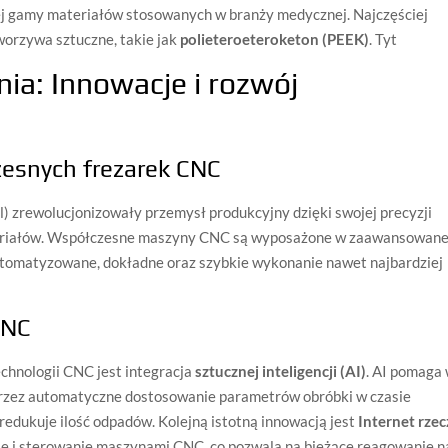
iej gamy materiałów stosowanych w branży medycznej. Najczęściej
tworzywa sztuczne, takie jak
polieteroeteroketon (PEEK)
. Tyt
nia: Innowacje i rozwój
esnych frezarek CNC
 zrewolucjonizowały przemysł produkcyjny dzięki swojej precyzji
teriałów. Współczesne maszyny CNC są wyposażone w zaawansowan
utomatyzowane, dokładne oraz szybkie wykonanie nawet najbardziej
CNC
chnologii CNC jest integracja
sztucznej inteligencji (AI)
. AI pomaga
przez automatyczne dostosowanie parametrów obróbki w czasie
redukuje ilość odpadów. Kolejną istotną innowacją jest
Internet rzec
ie i sterowanie maszynami CNC, co pozwala na bieżące reagowanie n