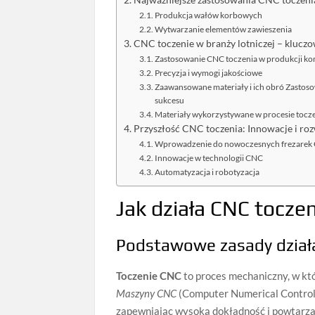
Najważniejsze zastosowania CNC toczen
Produkcja wałów korbowych
Wytwarzanie elementów zawieszenia
CNC toczenie w branży lotniczej – klucz
Zastosowanie CNC toczenia w produkcji k
Precyzja i wymogi jakościowe
Zaawansowane materiały i ich obró Zastoso
sukcesu
Materiały wykorzystywane w procesie tocz
Przyszłość CNC toczenia: Innowacje i ro
Wprowadzenie do nowoczesnych frezarek
Innowacje w technologii CNC
Automatyzacja i robotyzacja
Jak działa CNC toczeni
Podstawowe zasady dział
Toczenie CNC
to proces mechaniczny, w kt
Maszyny CNC
(Computer Numerical Control) 
zapewniając wysoką dokładność i powtarza