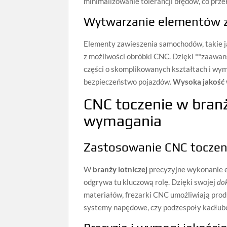
minimalizowanie tolerancji błędów, co prz
Wytwarzanie elementów 
Elementy zawieszenia samochodów, takie ja
z możliwości obróbki CNC. Dzięki **zaawa
części o skomplikowanych kształtach i wym
bezpieczeństwo pojazdów.
Wysoka jakość
CNC toczenie w branż
wymagania
Zastosowanie CNC toczen
W
branży lotniczej
precyzyjne wykonanie e
odgrywa tu kluczową rolę. Dzięki swojej
do
materiałów, frezarki CNC umożliwiają pro
systemy napędowe, czy podzespoły kadłub