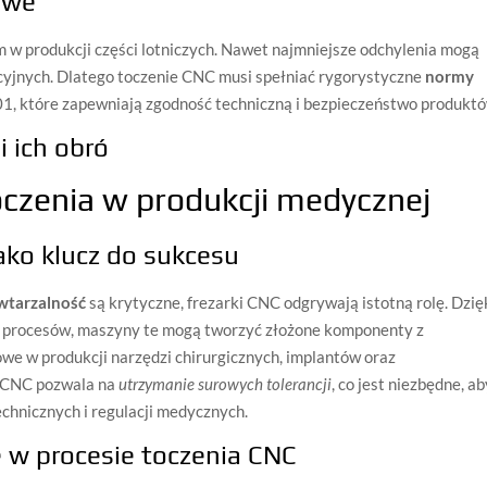
owe
 produkcji części lotniczych. Nawet najmniejsze odchylenia mogą
yjnych. Dlatego toczenie CNC musi spełniać rygorystyczne
normy
01, które zapewniają zgodność techniczną i bezpieczeństwo produktó
 ich obró
czenia w produkcji medycznej
jako klucz do sukcesu
wtarzalność
są krytyczne, frezarki CNC odgrywają istotną rolę. Dzię
i procesów, maszyny te mogą tworzyć złożone komponenty z
zowe w produkcji narzędzi chirurgicznych, implantów oraz
e CNC pozwala na
utrzymanie surowych tolerancji
, co jest niezbędne, a
chnicznych i regulacji medycznych.
 w procesie toczenia CNC