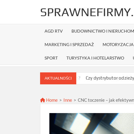
Skip
SPRAWNEFIRMY.
to
content
AGD RTV
BUDOWNICTWO I NIERUCHOM
MARKETING I SPRZEDAŻ
MOTORYZACJA 
SPORT
TURYSTYKA I HOTELARSTWO
ć najlepszą ofertę?
Czy dystrybutor odzieży Fruit of the Loom
AKTUALNOŚCI
Home
>
Inne
>
CNC toczenie – jak efektyw