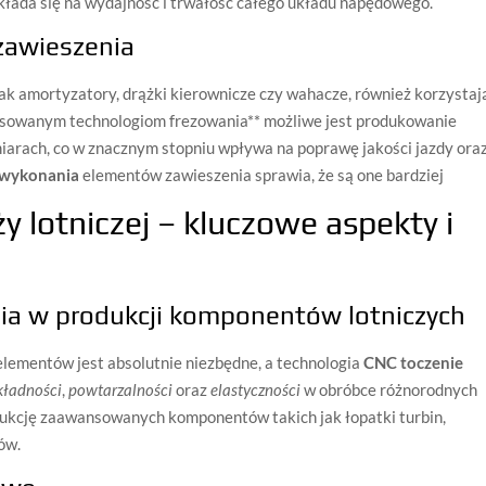
ekłada się na wydajność i trwałość całego układu napędowego.
zawieszenia
k amortyzatory, drążki kierownicze czy wahacze, również korzystaj
nsowanym technologiom frezowania** możliwe jest produkowanie
iarach, co w znacznym stopniu wpływa na poprawę jakości jazdy ora
 wykonania
elementów zawieszenia sprawia, że są one bardziej
y lotniczej – kluczowe aspekty i
ia w produkcji komponentów lotniczych
lementów jest absolutnie niezbędne, a technologia
CNC toczenie
kładności
,
powtarzalności
oraz
elastyczności
w obróbce różnorodnych
dukcję zaawansowanych komponentów takich jak łopatki turbin,
ów.