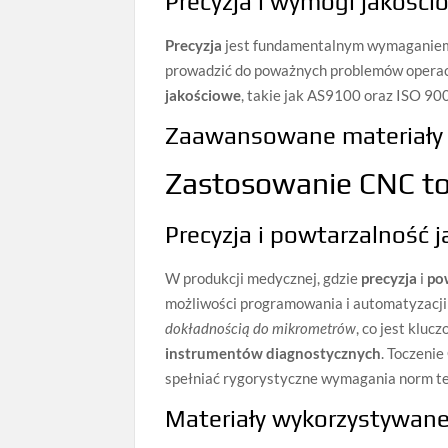
Precyzja i wymogi jakości
Precyzja
jest fundamentalnym wymaganiem w
prowadzić do poważnych problemów operac
jakościowe
, takie jak AS9100 oraz ISO 90
Zaawansowane materiały i
Zastosowanie CNC to
Precyzja i powtarzalność 
W produkcji medycznej, gdzie
precyzja
i
po
możliwości programowania i automatyzacj
dokładnością do mikrometrów
, co jest kluc
instrumentów diagnostycznych
. Toczeni
spełniać rygorystyczne wymagania norm te
Materiały wykorzystywane