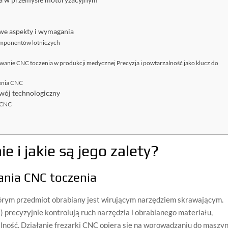
ia w przemyśle motoryzacyjnym
owe aspekty i wymagania
omponentów lotniczych
wanie CNC toczenia w produkcji medycznej Precyzja i powtarzalność jako klucz do
enia CNC
zwój technologiczny
 CNC
e i jakie są jego zalety?
ania CNC toczenia
órym przedmiot obrabiany jest wirującym narzędziem skrawającym.
precyzyjnie kontrolują ruch narzędzia i obrabianego materiału,
lność. Działanie frezarki CNC opiera się na wprowadzaniu do maszy