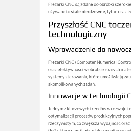
Frezarki CNC są zdolne do obróbki szerok
używane to
stale nierdzewne
, tytan oraz 
Przyszłość CNC tocze
technologiczny
Wprowadzenie do nowocz
Frezarki CNC (Computer Numerical Control)
oraz efektywności w obróbce różnych ma
systemy sterowania, które umożliwiają za
skomplikowanych zadań.
Innowacje w technologii 
Jednym z kluczowych trendów w rozwoju te
optymalizacji procesów produkcyjnych po
rzeczywistym, co zwiększa wydajność oraz 
(IoT)
, który umożliwia zdalne monitorowan