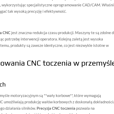
ia, wykorzystując specjalistyczne oprogramowanie CAD/CAM. Właśn
ągać tak wysoką precyzję i efektywność.
ia CNC
jest znaczna redukcja czasu produkcji. Maszyny te są zdolne 
ąc potrzebę interwencji operatora. Kolejną zaletą jest wysoka
 temu, produkty są zawsze identyczne, co jest niezwykle istotne w
sowania CNC toczenia w przemyśl
ch
yśle motoryzacyjnym są **wały korbowe**, które wymagają
CNC umożliwiają produkcję wałów korbowych z doskonałą dokładności
go działania silników.
Precyzja CNC toczenia
pozwala na