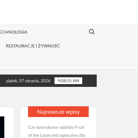
Search for:
TECHNOLOGIA
RESTAURACJE I ŻYWNOŚĆ
kie badania wykonać przed wizytą u androloga w Milanówku?
piątek, 07 sierpnia, 2026
9:08:57 AM
Najnowsze wpisy
Czy dystrybutor odzieży Fruit
of the Loom jest opłacalny dla