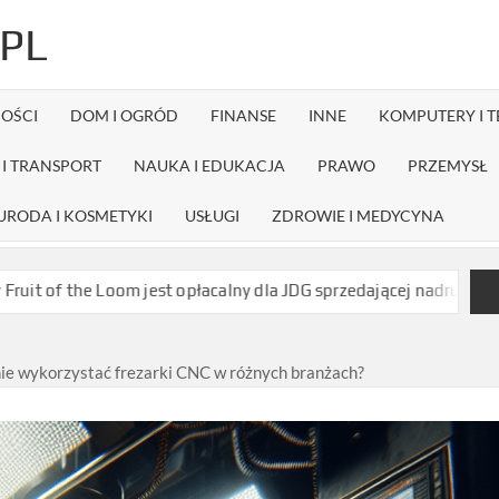
PL
OŚCI
DOM I OGRÓD
FINANSE
INNE
KOMPUTERY I 
I TRANSPORT
NAUKA I EDUKACJA
PRAWO
PRZEMYSŁ
URODA I KOSMETYKI
USŁUGI
ZDROWIE I MEDYCYNA
 jest opłacalny dla JDG sprzedającej nadruki na koszulkach?
Ja
nie wykorzystać frezarki CNC w różnych branżach?