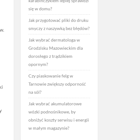
karabińczykiem lepiej sprawdzi
się w domu?
Jak przygotować pliki do druku
smyczy z naszywką bez błędów?
w.
Jak wybrać dermatologa w
Grodzisku Mazowieckim dla
dorosłego z trądzikiem
opornym?
Czy piaskowanie felg w
Tarnowie zwiększy odporność
ki
na sól?
Jak wybrać akumulatorowe
by
wózki podnośnikowe, by
obniżyć koszty serwisu i energii
w małym magazynie?