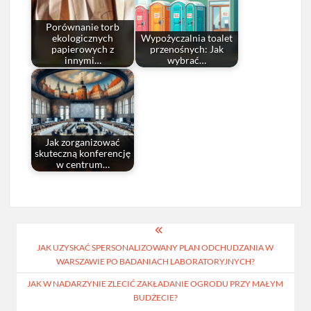
Porównanie torb
ekologicznych
Wypożyczalnia toalet
papierowych z
przenośnych: Jak
innymi…
wybrać…
Jak zorganizować
skuteczną konferencję
w centrum…
Nawigacja
JAK UZYSKAĆ SPERSONALIZOWANY PLAN ODCHUDZANIA W
wpisu
WARSZAWIE PO BADANIACH LABORATORYJNYCH?
JAK W NADARZYNIE ZLECIĆ ZAKŁADANIE OGRODU PRZY MAŁYM
BUDŻECIE?