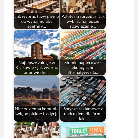
Jak wybrać ławy piwne
Palety na sprzedaż: Jak
do wynajmu aby
wybrać najlepsze
spełniły…
rozwiązanie…
Najlepsze żaluzje w
Słomki papierowe -
Krakowie - jak wybrać
ekologiczne
odpowiedni…
alternatywy dla…
Niecodzienna komunia
Smycze reklamowe z
święta: piękne tradycje
nadrukiem dla firm:
i…
Jak…