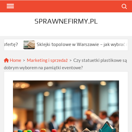
Skip
Search
to
content
SPRAWNEFIRMY.PL
Sklejki topolowe w Warszawie – jak wybrać najlepszą opcj
Home
>
Marketing i sprzedaż
>
Czy statuetki plastikowe są
dobrym wyborem na pamiątki eventowe?