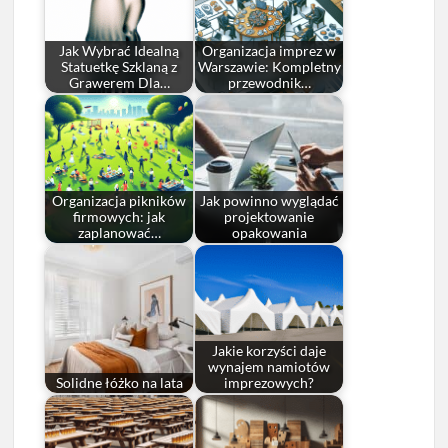
Jak Wybrać Idealną
Organizacja imprez w
Statuetkę Szklaną z
Warszawie: Kompletny
Grawerem Dla…
przewodnik…
Organizacja pikników
Jak powinno wyglądać
firmowych: jak
projektowanie
zaplanować…
opakowania
Jakie korzyści daje
wynajem namiotów
Solidne łóżko na lata
imprezowych?