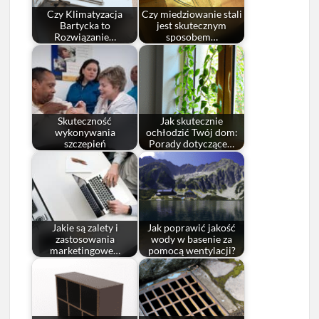
Czy Klimatyzacja
Czy miedziowanie stali
Bartycka to
jest skutecznym
Rozwiązanie…
sposobem…
Skuteczność
Jak skutecznie
wykonywania
ochłodzić Twój dom:
szczepień
Porady dotyczące…
Jakie są zalety i
Jak poprawić jakość
zastosowania
wody w basenie za
marketingowe…
pomocą wentylacji?