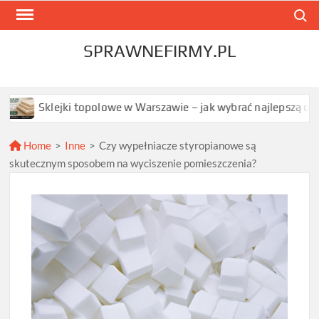
Skip
Search
to
content
SPRAWNEFIRMY.PL
topolowe w Warszawie – jak wybrać najlepszą opcję dla Twojego 
Home
>
Inne
>
Czy wypełniacze styropianowe są
skutecznym sposobem na wyciszenie pomieszczenia?