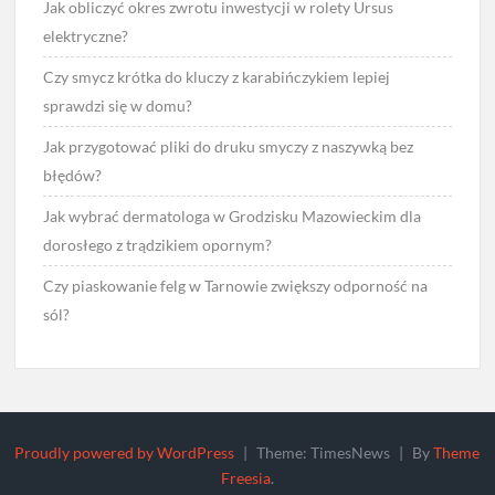
Jak obliczyć okres zwrotu inwestycji w rolety Ursus
elektryczne?
Czy smycz krótka do kluczy z karabińczykiem lepiej
sprawdzi się w domu?
Jak przygotować pliki do druku smyczy z naszywką bez
błędów?
Jak wybrać dermatologa w Grodzisku Mazowieckim dla
dorosłego z trądzikiem opornym?
Czy piaskowanie felg w Tarnowie zwiększy odporność na
sól?
Proudly powered by WordPress
|
Theme: TimesNews
|
By
Theme
Freesia
.