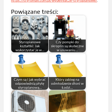
https://styromax.com.pl/wypelniacze-styropianowe/
.
Powiązane treści:
Styropianowe
Czy pompki do
kształtki: Jak
skroplin są skuteczne
wykorzystać je w…
w usuwaniu…
Czym są i jak wybrać
Który zabieg na
odpowiednią płytę
odmłodzenie dłoni w
styropianową…
Łodzi…