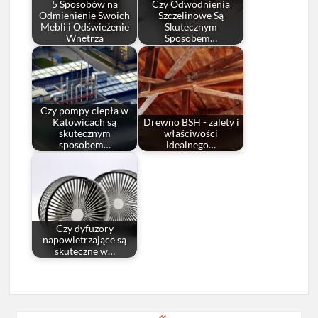
5 Sposobów na
Czy Odwodnienia
Odmienienie Swoich
Szczelinowe Są
Mebli i Odświeżenie
Skutecznym
Wnętrza
Sposobem…
Czy pompy ciepła w
Katowicach są
Drewno BSH - zalety i
skutecznym
właściwości
sposobem…
idealnego…
Czy dyfuzory
napowietrzające są
skuteczne w…