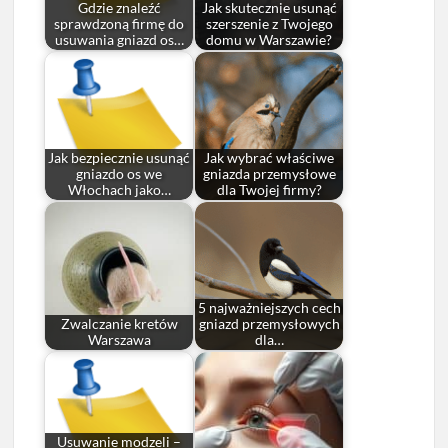
Gdzie znaleźć
Jak skutecznie usunąć
sprawdzoną firmę do
szerszenie z Twojego
usuwania gniazd os…
domu w Warszawie?
Jak bezpiecznie usunąć
Jak wybrać właściwe
gniazdo os we
gniazda przemysłowe
Włochach jako…
dla Twojej firmy?
5 najważniejszych cech
Zwalczanie kretów
gniazd przemysłowych
Warszawa
dla…
Usuwanie modzeli –