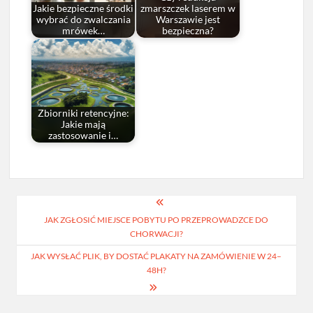
Jakie bezpieczne środki
zmarszczek laserem w
wybrać do zwalczania
Warszawie jest
mrówek…
bezpieczna?
Zbiorniki retencyjne:
Jakie mają
zastosowanie i…
Nawigacja
JAK ZGŁOSIĆ MIEJSCE POBYTU PO PRZEPROWADZCE DO
wpisu
CHORWACJI?
JAK WYSŁAĆ PLIK, BY DOSTAĆ PLAKATY NA ZAMÓWIENIE W 24–
48H?