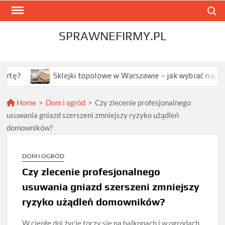
Skip
Search
to
content
SPRAWNEFIRMY.PL
Sklejki topolowe w Warszawie – jak wybrać najlepszą opcję 
Home
>
Dom i ogród
>
Czy zlecenie profesjonalnego
usuwania gniazd szerszeni zmniejszy ryzyko użądleń
domowników?
DOM I OGRÓD
Czy zlecenie profesjonalnego
usuwania gniazd szerszeni zmniejszy
ryzyko użądleń domowników?
W ciepłe dni życie toczy się na balkonach i w ogrodach.