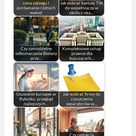
cena zabiegu i
Jak dobrać kaniulę TSK
porównanie różnych
do wypełniacza w
metod
okolicy oka,…
Czy samodzielne
Kompleksowe usługi
odkomarzanie Bielany
prawne dla
przy…
kupujących…
Usuwanie kurzajek w
Jak wybrać firmę do
Rybniku: przegląd
czyszczenia
najlepszych…
separatorów w…
Czy redukcja