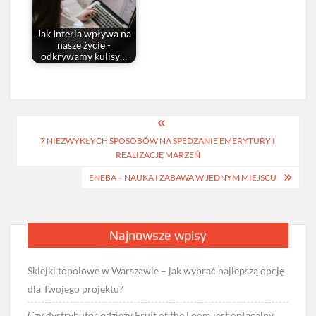
Jak Interia wpływa na
nasze życie -
odkrywamy kulisy…
Nawigacja
7 NIEZWYKŁYCH SPOSOBÓW NA SPĘDZANIE EMERYTURY I
wpisu
REALIZACJĘ MARZEŃ
ENEBA – NAUKA I ZABAWA W JEDNYM MIEJSCU
Najnowsze wpisy
Sklejki topolowe w Warszawie – jak wybrać najlepszą opcję
dla Twojego projektu?
Czy dystrybutor odzieży Fruit of the Loom jest opłacalny