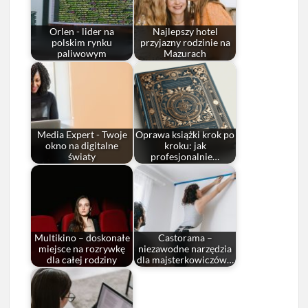
Orlen - lider na
Najlepszy hotel
polskim rynku
przyjazny rodzinie na
paliwowym
Mazurach
Media Expert - Twoje
Oprawa książki krok po
okno na digitalne
kroku: jak
światy
profesjonalnie…
Multikino – doskonałe
Castorama –
miejsce na rozrywkę
niezawodne narzędzia
dla całej rodziny
dla majsterkowiczów…