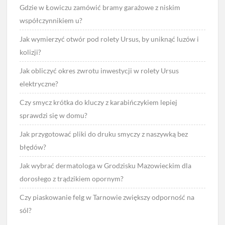
Gdzie w Łowiczu zamówić bramy garażowe z niskim
współczynnikiem u?
Jak wymierzyć otwór pod rolety Ursus, by uniknąć luzów i
kolizji?
Jak obliczyć okres zwrotu inwestycji w rolety Ursus
elektryczne?
Czy smycz krótka do kluczy z karabińczykiem lepiej
sprawdzi się w domu?
Jak przygotować pliki do druku smyczy z naszywką bez
błędów?
Jak wybrać dermatologa w Grodzisku Mazowieckim dla
dorosłego z trądzikiem opornym?
Czy piaskowanie felg w Tarnowie zwiększy odporność na
sól?