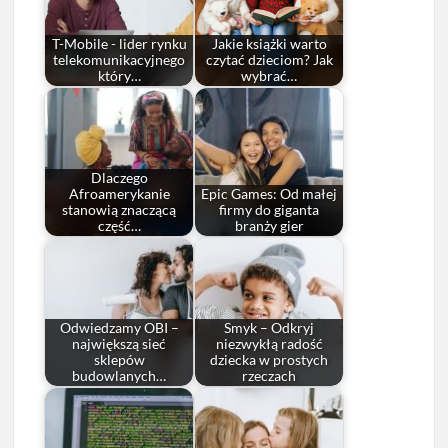
T-Mobile - lider rynku
Jakie książki warto
telekomunikacyjnego
czytać dzieciom? Jak
który…
wybrać…
Dlaczego
Afroamerykanie
Epic Games: Od małej
stanowią znaczącą
firmy do giganta
część…
branży gier
Odwiedzamy OBI –
Smyk – Odkryj
największą sieć
niezwykłą radość
sklepów
dziecka w prostych
budowlanych…
rzeczach