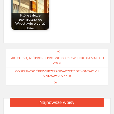
Które żaluzje
zewnętrzne we
Wrocławiu wybrać
na…
Nawigacja
JAK SPORZĄDZIĆ PROSTE PROGNOZY FREKWENCJI DLA MAŁEGO
wpisu
ZOO?
CO SPRAWDZIĆ PRZY PRZEPROWADZCE Z DEMONTAŻEM I
MONTAŻEM MEBLI?
Najnowsze wpisy