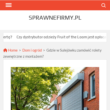
Skip
Search
to
content
SPRAWNEFIRMY.PL
y dystrybutor odzieży Fruit of the Loom jest opłacalny dla JDG s
Home
>
Dom i ogród
>
Gdzie w Sulejówku zamówić rolety
zewnętrzne z montażem?