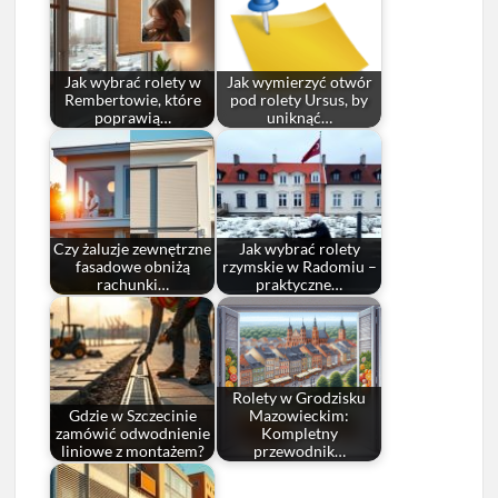
Jak wybrać rolety w
Jak wymierzyć otwór
Rembertowie, które
pod rolety Ursus, by
poprawią…
uniknąć…
Czy żaluzje zewnętrzne
Jak wybrać rolety
fasadowe obniżą
rzymskie w Radomiu –
rachunki…
praktyczne…
Rolety w Grodzisku
Gdzie w Szczecinie
Mazowieckim:
zamówić odwodnienie
Kompletny
liniowe z montażem?
przewodnik…