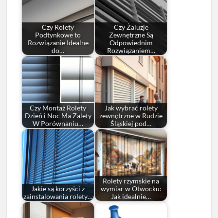
Czy Rolety
Czy Żaluzje
Podtynkowe to
Zewnętrzne Są
Rozwiązanie Idealne
Odpowiednim
do…
Rozwiązaniem…
Czy Montaż Rolety
Jak wybrać rolety
Dzień i Noc Ma Zalety
zewnętrzne w Rudzie
W Porównaniu…
Śląskiej pod…
Rolety rzymskie na
Jakie są korzyści z
wymiar w Otwocku:
zainstalowania rolety…
Jak idealnie…