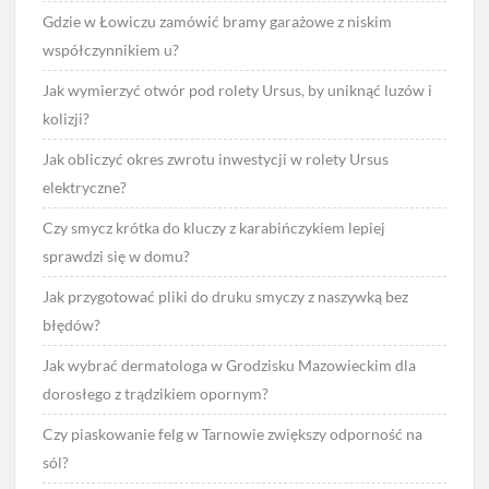
Gdzie w Łowiczu zamówić bramy garażowe z niskim
współczynnikiem u?
Jak wymierzyć otwór pod rolety Ursus, by uniknąć luzów i
kolizji?
Jak obliczyć okres zwrotu inwestycji w rolety Ursus
elektryczne?
Czy smycz krótka do kluczy z karabińczykiem lepiej
sprawdzi się w domu?
Jak przygotować pliki do druku smyczy z naszywką bez
błędów?
Jak wybrać dermatologa w Grodzisku Mazowieckim dla
dorosłego z trądzikiem opornym?
Czy piaskowanie felg w Tarnowie zwiększy odporność na
sól?