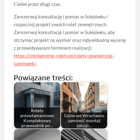
Ciebie przez długi czas.
Zarezerwuj konsultację i pomiar w Sulejówku i
rozpocznij projekt swoich rolet zewnętrznych.
Zarezerwuj konsultację i pomiar w Sulejówku, aby
otrzymać projekt na wymiar oraz indywidualną wycenę
z przewidywanym terminem realizacji:
https://inteligentne-rolety.pl/rolety-zewnetrzne-
sulejowek/
.
Powiązane treści:
Rolety
antywłamaniowe:
Gdzie we Wrocławiu
Kompleksowy
zamówić montaż
przewodnik po…
żaluzji…