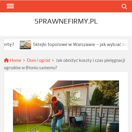
Skip
Search
to
content
SPRAWNEFIRMY.PL
Sklejki topolowe w Warszawie – jak wybrać najlepszą opcję
Home
>
Dom i ogród
>
Jak obniżyć koszty i czas pielęgnacji
ogrodów w Błoniu samemu?