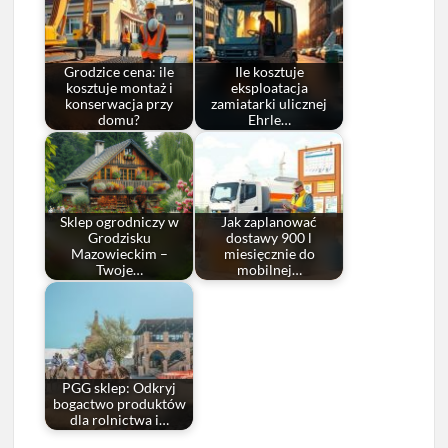
Grodzice cena: ile
Ile kosztuje
kosztuje montaż i
eksploatacja
konserwacja przy
zamiatarki ulicznej
domu?
Ehrle…
Sklep ogrodniczy w
Jak zaplanować
Grodzisku
dostawy 900 l
Mazowieckim –
miesięcznie do
Twoje…
mobilnej…
PGG sklep: Odkryj
bogactwo produktów
dla rolnictwa i…