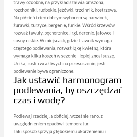
trawy ozdobne, na przykład szałwia omszona,
rozchodniki, rudbekie, jeżówki, trzcinnik, kostrzewa.
Na półcień i cień dobrym wyborem są barwinek,
żurawki, turzyce, bergenie, funkie. Wśród krzewów
rozważ tawuły, pęcherznice, irgi, derenie, jałowce i
sosny niskie. W miejscach, gdzie trawnik wymaga
częstego podlewania, rozważ łąkę kwietną, która
wymaga kilku koszeń w sezonie i lepiej znosi suszę.
Unikaj roślin wrażliwych na przesuszenie, jeśli
podlewanie bywa ograniczone.
Jak ustawić harmonogram
podlewania, by oszczędzać
czas i wodę?
Podlewaj rzadziej, a obficiej, wcześnie rano, z
uwzględnieniem opadów i temperatur.
Taki sposób sprzyja głębokiemu ukorzenieniu i