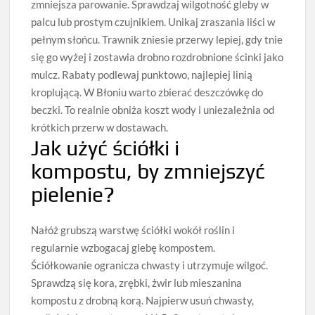
zmniejsza parowanie. Sprawdzaj wilgotność gleby w
palcu lub prostym czujnikiem. Unikaj zraszania liści w
pełnym słońcu. Trawnik zniesie przerwy lepiej, gdy tnie
się go wyżej i zostawia drobno rozdrobnione ścinki jako
mulcz. Rabaty podlewaj punktowo, najlepiej linią
kroplującą. W Błoniu warto zbierać deszczówkę do
beczki. To realnie obniża koszt wody i uniezależnia od
krótkich przerw w dostawach.
Jak użyć ściółki i
kompostu, by zmniejszyć
pielenie?
Nałóż grubszą warstwę ściółki wokół roślin i
regularnie wzbogacaj glebę kompostem.
Ściółkowanie ogranicza chwasty i utrzymuje wilgoć.
Sprawdzą się kora, zrębki, żwir lub mieszanina
kompostu z drobną korą. Najpierw usuń chwasty,