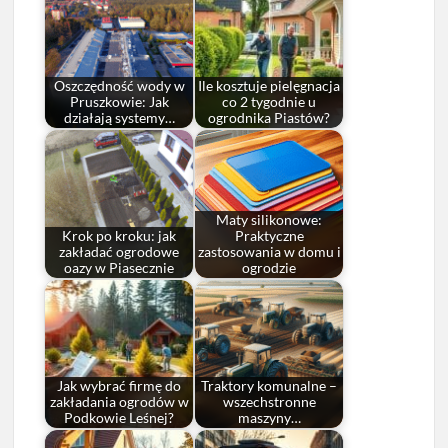
Oszczędność wody w
Ile kosztuje pielęgnacja
Pruszkowie: Jak
co 2 tygodnie u
działają systemy…
ogrodnika Piastów?
Maty silikonowe:
Krok po kroku: jak
Praktyczne
zakładać ogrodowe
zastosowania w domu i
oazy w Piasecznie
ogrodzie
Jak wybrać firmę do
Traktory komunalne –
zakładania ogrodów w
wszechstronne
Podkowie Leśnej?
maszyny…