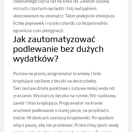
radykalnego cięcia raz na kilka lat. Zawsze używaj
ostrych, czystych narzędzi i tnij nad pąkiem
skierowanym na zewnątrz. Takie podejście zmniejsza
liczbę poprawek i ryzyko chorób, co bezpośrednio
ogranicza czas pielęgnacji.
Jak zautomatyzować
podlewanie bez dużych
wydatków?
Postaw na prosty programator kranowy i linie
kroplujące zasilane z beczki na deszczówkę.
Taki zestaw działa punktowo i zużywa mniej wody niż
zraszanie. Wystarczy beczka na rynnie, filtr siatkowy,
zawór i linia kroplująca. Programator na kranie
uruchomi podlewanie o stałej porze, na przykład o
świcie. W donicach zastosuj kroplowniki. Po opadach
włącz pauzę, aby nie przelewać. Przed zimą spuść wodę