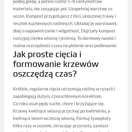
podlej glebę, a potem rozłóż 5–8 centymetrów
materiału, nie zasypując pni. Uzupełniaj warstwę co
sezon. Kompost przygotujesz z liści, skoszonej trawy i
resztek kuchennych roślinnych. Układaj je warstwami,
dbaj o napowietrzanie i wilgotność. Dojrzały kompost
rozsypuj cienko wiosną i jesienią. To darmowy nawóz i
realna oszczędność czasu na pielenie oraz podlewanie.
Jak proste cięcia i
formowanie krzewów
oszczędzą czas?
Krótkie, regularne cięcia utrzymują rośliny w ryzach i
zapobiegają dużym, czasochłonnym korektom.
Co roku usuń pędy suche, chore i krzyżujące się.
Krzewy kwitnące wiosną przycinaj po kwitnieniu, a
kwitnące latem wczesną wiosną. Formuj żywopłoty
kilka razy w sezonie, skracając przyrosty, zamiast