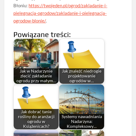
Błoniu:
https://twojeden.pl/ogrod/zakladanie-i-
pielegnacja-ogrodow/zakladanie-i-pielegnacja-
ogrodow-blonie/
.
Powiązane treści:
Jak w Nadarzynie
Jak znaleźć niedrogie
zlecić zakładanie
projektowanie
ogrodu przy małym…
ogrodów w…
Jak dobrać tanie
rośliny do aranżacji
Systemy nawadniania
ogrodu w
Nadarzyna:
Książenicach?
Kompleksowy…