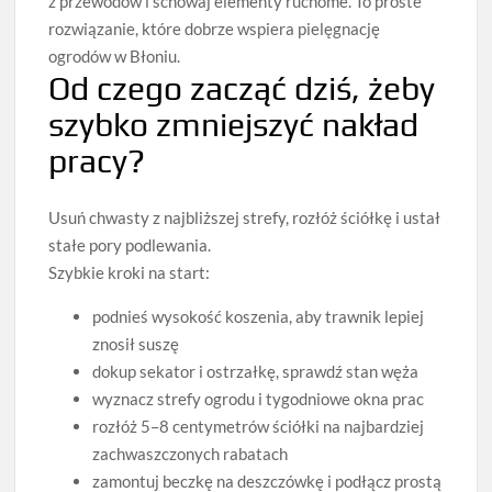
z przewodów i schowaj elementy ruchome. To proste
rozwiązanie, które dobrze wspiera pielęgnację
ogrodów w Błoniu.
Od czego zacząć dziś, żeby
szybko zmniejszyć nakład
pracy?
Usuń chwasty z najbliższej strefy, rozłóż ściółkę i ustał
stałe pory podlewania.
Szybkie kroki na start:
podnieś wysokość koszenia, aby trawnik lepiej
znosił suszę
dokup sekator i ostrzałkę, sprawdź stan węża
wyznacz strefy ogrodu i tygodniowe okna prac
rozłóż 5–8 centymetrów ściółki na najbardziej
zachwaszczonych rabatach
zamontuj beczkę na deszczówkę i podłącz prostą