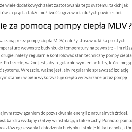
także wiele dodatkowych zalet zastosowania tego systemu, takich jak
ztów za prąd, a także możliwość ogrzewania dużych powierzchni.
gię za pomocą pompy ciepła MDV
warzaną przez pompę ciepła MDV, należy stosować kilka prostych
temperaturę wewnątrz budynku do temperatury na zewnątrz – im niżs
drugie, należy regularnie kontrolować stan techniczny pompy ciepła
e. Po trzecie, ważne jest, aby regularnie wymieniać filtry, które mogą
 systemu. Wreszcie, ważne jest, aby regularnie sprawdzać izolację
obrym stanie i w pełni wykorzystuje ciepło wytwarzane przez pompę
ajnym rozwiązaniem do pozyskiwania energii z naturalnych źródeł,
jest bardzo wydajny i łatwy w instalacji, a także cichy. Ponadto, pomp
sztów ogrzewania i chłodzenia budynku. Istnieje kilka technik, któ