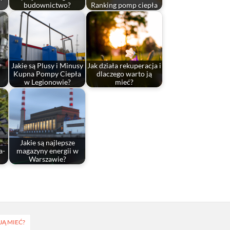
budownictwo?
Ranking pomp ciepła
Jakie są Plusy i Minusy
Jak działa rekuperacja i
Kupna Pompy Ciepła
dlaczego warto ją
w Legionowie?
mieć?
Jakie są najlepsze
a-
magazyny energii w
Warszawie?
JĄ MIEĆ?