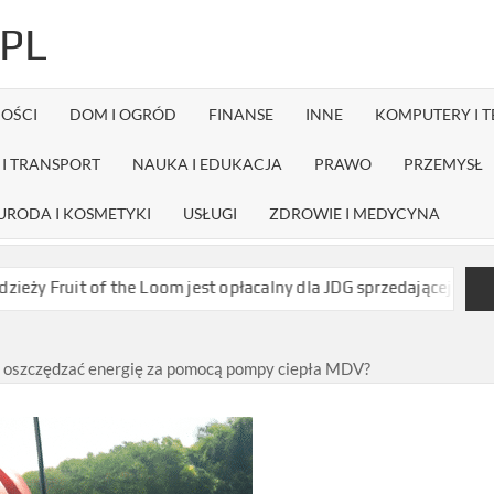
PL
OŚCI
DOM I OGRÓD
FINANSE
INNE
KOMPUTERY I 
I TRANSPORT
NAUKA I EDUKACJA
PRAWO
PRZEMYSŁ
URODA I KOSMETYKI
USŁUGI
ZDROWIE I MEDYCYNA
it of the Loom jest opłacalny dla JDG sprzedającej nadruki na kos
 oszczędzać energię za pomocą pompy ciepła MDV?