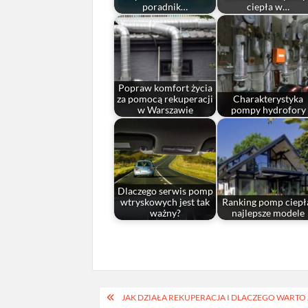
poradnik…
ciepła w…
Popraw komfort życia
za pomocą rekuperacji
Charakterystyka
w Warszawie
pompy hydrofory
Dlaczego serwis pomp
wtryskowych jest tak
Ranking pomp ciepł
ważny?
najlepsze modele
Nawigacja
JAK DZIAŁA REKUPERACJA I DLACZEGO WARTO 