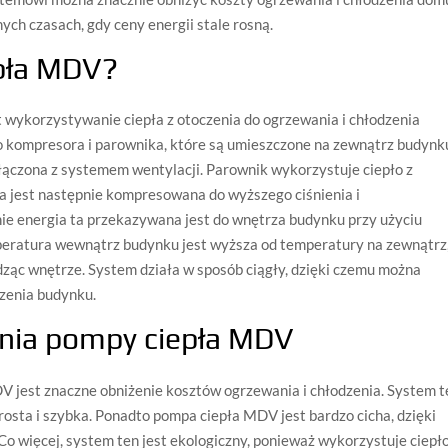
nych czasach, gdy ceny energii stale rosną.
epła MDV?
ykorzystywanie ciepła z otoczenia do ogrzewania i chłodzenia
o kompresora i parownika, które są umieszczone na zewnątrz budynk
ołączona z systemem wentylacji. Parownik wykorzystuje ciepło z
a jest następnie kompresowana do wyższego ciśnienia i
nie energia ta przekazywana jest do wnętrza budynku przy użyciu
eratura wewnątrz budynku jest wyższa od temperatury na zewnątrz
ząc wnętrze. System działa w sposób ciągły, dzięki czemu można
dzenia budynku.
ania pompy ciepła MDV
 jest znaczne obniżenie kosztów ogrzewania i chłodzenia. System t
 prosta i szybka. Ponadto pompa ciepła MDV jest bardzo cicha, dzięki
o więcej, system ten jest ekologiczny, ponieważ wykorzystuje ciepło