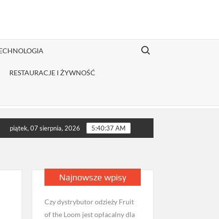
Search for:
TECHNOLOGIA
RESTAURACJE I ŻYWNOŚĆ
zulkach?
Jakie badania wykonać przed wizytą u androloga w M
piątek, 07 sierpnia, 2026
5:40:38 AM
Najnowsze wpisy
Czy dystrybutor odzieży Fruit
of the Loom jest opłacalny dla