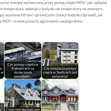
zystać energię wytwarzaną przez pompę ciepła MDV i jak najlepiej
anie temperatury wewnątrz budynku do temperatury na zewnątrz,
y, wymiana filtrów i sprawdzanie izolacji budynku.Sprawdź, jak
a MDV i zredukuj koszty ogrzewania swojego domu :
Czy pompy ciepła w
a
Katowicach są
Czy instalacja pompy
 w
skutecznym
ciepła w Siedlcach jest
sposobem…
opłacalna?
 z
y
Czym jest ekologiczne