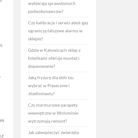
wybierają sprawdzonych
podwykonawców?
Czy kalibracja i serwis atest-gaz
ograniczą fałszywe alarmy w
sklepie?
u,
Gdzie w Katowicach sklep z
fotelikami oferuje montaż i
dopasowanie?
,
Jaką fryzurę dla shih tzu
wybrać w Piasecznie i
Józefosławiu?
Czy marmurowe parapety
wewnętrzne w Wołominie
en
wytrzymają remont?
Jak zabezpieczyć zwierzęta
 z