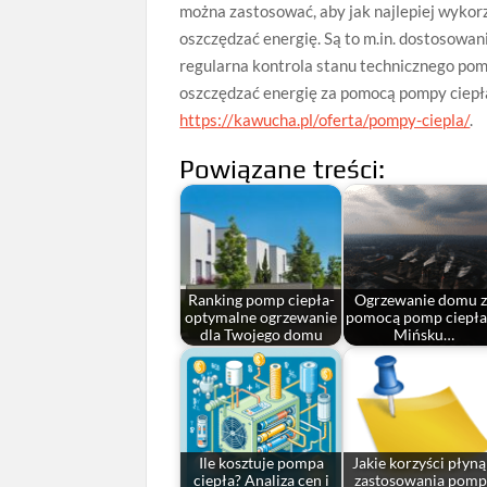
można zastosować, aby jak najlepiej wykor
oszczędzać energię. Są to m.in. dostosow
regularna kontrola stanu technicznego pomp
oszczędzać energię za pomocą pompy ciepł
https://kawucha.pl/oferta/pompy-ciepla/
.
Powiązane treści:
Ranking pomp ciepła-
Ogrzewanie domu z
optymalne ogrzewanie
pomocą pomp ciepła
dla Twojego domu
Mińsku…
Ile kosztuje pompa
Jakie korzyści płyną
ciepła? Analiza cen i
zastosowania pomp