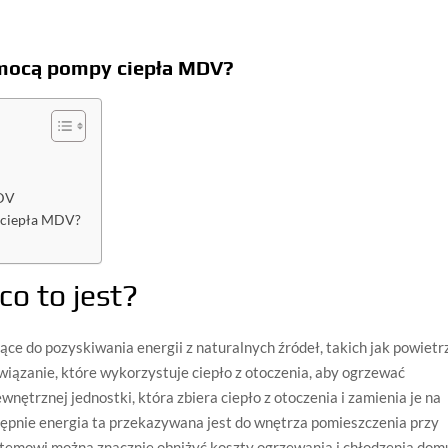
omocą pompy ciepła MDV?
MDV
 ciepła MDV?
o to jest?
ce do pozyskiwania energii z naturalnych źródeł, takich jak powietr
związanie, które wykorzystuje ciepło z otoczenia, aby ogrzewać
nętrznej jednostki, która zbiera ciepło z otoczenia i zamienia je na
ępnie energia ta przekazywana jest do wnętrza pomieszczenia przy
stemowi można znacznie obniżyć koszty ogrzewania i chłodzenia dom