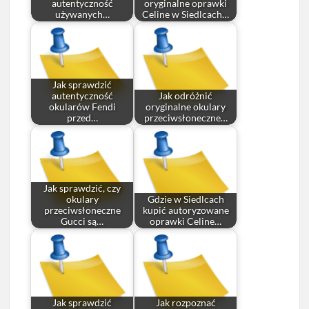
autentyczność
oryginalne oprawki
używanych…
Celine w Siedlcach…
Jak sprawdzić
autentyczność
Jak odróżnić
okularów Fendi
oryginalne okulary
przed…
przeciwsłoneczne…
Jak sprawdzić, czy
okulary
Gdzie w Siedlcach
przeciwsłoneczne
kupić autoryzowane
Gucci są…
oprawki Celine…
Jak sprawdzić
Jak rozpoznać