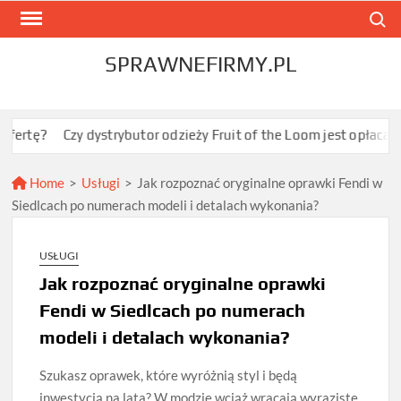
Skip
Search
to
content
SPRAWNEFIRMY.PL
Czy dystrybutor odzieży Fruit of the Loom jest opłacalny dla JDG
Home
>
Usługi
>
Jak rozpoznać oryginalne oprawki Fendi w
Siedlcach po numerach modeli i detalach wykonania?
USŁUGI
Jak rozpoznać oryginalne oprawki
Fendi w Siedlcach po numerach
modeli i detalach wykonania?
Szukasz oprawek, które wyróżnią styl i będą
inwestycją na lata? W modzie wciąż wracają wyraziste