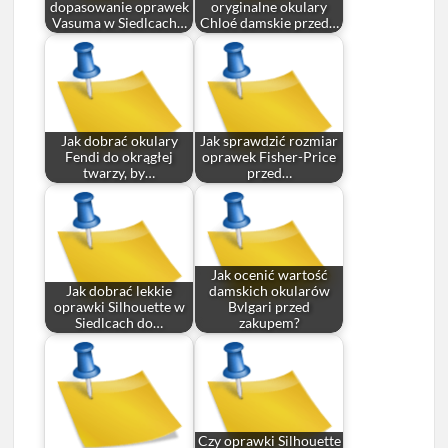
dopasowanie oprawek
oryginalne okulary
Vasuma w Siedlcach…
Chloé damskie przed…
Jak dobrać okulary
Jak sprawdzić rozmiar
Fendi do okrągłej
oprawek Fisher-Price
twarzy, by…
przed…
Jak ocenić wartość
Jak dobrać lekkie
damskich okularów
oprawki Silhouette w
Bvlgari przed
Siedlcach do…
zakupem?
Czy oprawki Silhouette