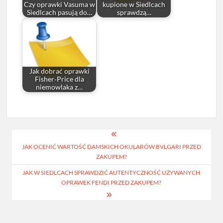
Czy oprawki Vasuma w
kupione w Siedlcach
Siedlcach pasują do…
sprawdzą…
Jak dobrać oprawki
Fisher‑Price dla
niemowlaka z…
Nawigacja
JAK OCENIĆ WARTOŚĆ DAMSKICH OKULARÓW BVLGARI PRZED
wpisu
ZAKUPEM?
JAK W SIEDLCACH SPRAWDZIĆ AUTENTYCZNOŚĆ UŻYWANYCH
OPRAWEK FENDI PRZED ZAKUPEM?