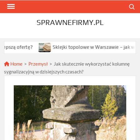
Skip
Search
to
content
SPRAWNEFIRMY.PL
rtę?
Sklejki topolowe w Warszawie – jak wybrać najlep
Home
>
Przemysł
>
Jak skutecznie wykorzystać kolumnę
sygnalizacyjną w dzisiejszych czasach?