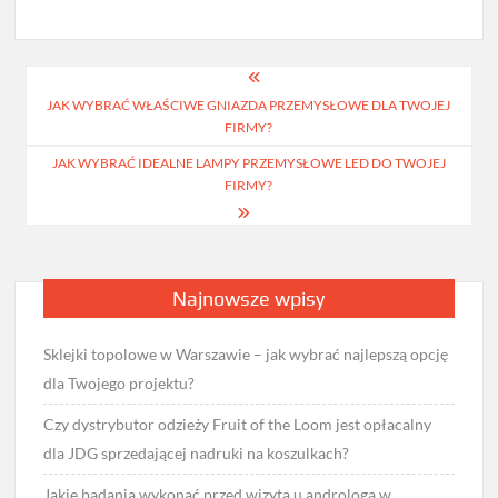
Nawigacja
JAK WYBRAĆ WŁAŚCIWE GNIAZDA PRZEMYSŁOWE DLA TWOJEJ
wpisu
FIRMY?
JAK WYBRAĆ IDEALNE LAMPY PRZEMYSŁOWE LED DO TWOJEJ
FIRMY?
Najnowsze wpisy
Sklejki topolowe w Warszawie – jak wybrać najlepszą opcję
dla Twojego projektu?
Czy dystrybutor odzieży Fruit of the Loom jest opłacalny
dla JDG sprzedającej nadruki na koszulkach?
Jakie badania wykonać przed wizytą u androloga w