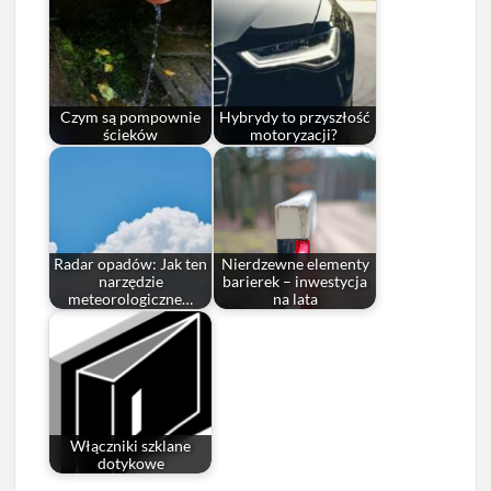
Czym są pompownie
Hybrydy to przyszłość
ścieków
motoryzacji?
Radar opadów: Jak ten
Nierdzewne elementy
narzędzie
barierek – inwestycja
meteorologiczne…
na lata
Włączniki szklane
dotykowe