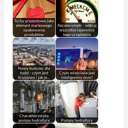
Torby prezentowe jako
element markowego
Akcelerometr - odkryj
opakowania
wszystkie tajemnice
produktów
tego urządzenia
Nowy budulec dla
łodzi - czym jest
Czym właściwie jest
kruszywo i jak je…
inteligentny dom?
Charakterystyka
pompy hydrofory
Pompy hydrofory