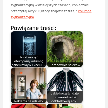
sygnalizacyjną w dzisiejszych czasach, koniecznie
przeczytaj artykuł, który znajdziesz tutaj :
kolumna
sygnalizacyjna
.
Powiązane treści:
Jak stworzyć
efektywną kolumnę
bąbelkową w Excelu i…
Pompownie ścieków
Jakie korzyści daje
noszenie kurtki
Reklama na odzieży
odblaskowej aby…