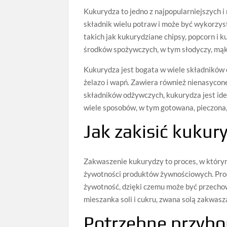
Kukurydza to jedno z najpopularniejszych i
składnik wielu potraw i może być wykorz
takich jak kukurydziane chipsy, popcorn i
środków spożywczych, w tym słodyczy, mąk
Kukurydza jest bogata w wiele składników 
żelazo i wapń. Zawiera również nienasycon
składników odżywczych, kukurydza jest id
wiele sposobów, w tym gotowana, pieczona,
Jak zakisić kukur
Zakwaszenie kukurydzy to proces, w którym
żywotności produktów żywnościowych. Proc
żywotność, dzięki czemu może być przecho
mieszanka soli i cukru, zwana solą zakwasz
Potrzebne przybo