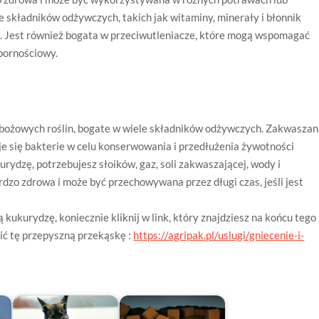
 składników odżywczych, takich jak witaminy, minerały i błonnik
a. Jest również bogata w przeciwutleniacze, które mogą wspomagać
pornościowy.
zbożowych roślin, bogate w wiele składników odżywczych. Zakwaszan
e się bakterie w celu konserwowania i przedłużenia żywotności
ydzę, potrzebujesz słoików, gaz, soli zakwaszającej, wody i
zo zdrowa i może być przechowywana przez długi czas, jeśli jest
 kukurydzę, koniecznie kliknij w link, który znajdziesz na końcu tego
sić tę przepyszną przekąskę :
https://agripak.pl/uslugi/gniecenie-i-