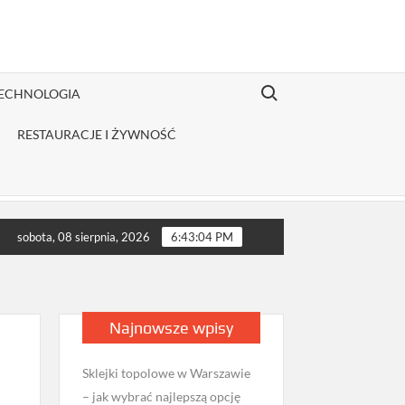
Search for:
TECHNOLOGIA
RESTAURACJE I ŻYWNOŚĆ
ybutor odzieży Fruit of the Loom jest opłacalny dla JDG sprzedaj
sobota, 08 sierpnia, 2026
6:43:05 PM
Najnowsze wpisy
Sklejki topolowe w Warszawie
– jak wybrać najlepszą opcję