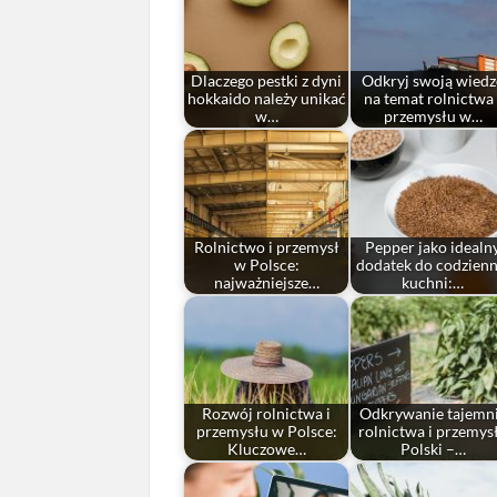
Dlaczego pestki z dyni
Odkryj swoją wiedz
hokkaido należy unikać
na temat rolnictwa 
w…
przemysłu w…
Rolnictwo i przemysł
Pepper jako idealn
w Polsce:
dodatek do codzienn
najważniejsze…
kuchni:…
Rozwój rolnictwa i
Odkrywanie tajemn
przemysłu w Polsce:
rolnictwa i przemys
Kluczowe…
Polski –…