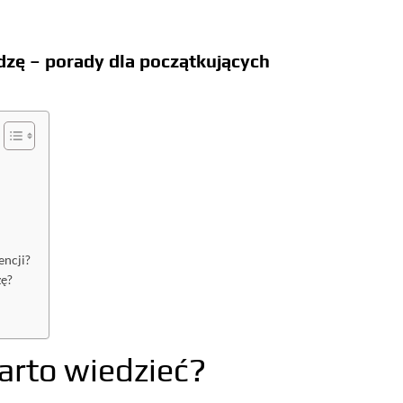
dzę – porady dla początkujących
encji?
zę?
?
arto wiedzieć?