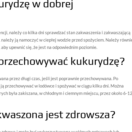
urydzę w dobrej
cji, należy co kilka dni sprawdzać stan zakwaszenia i zakwaszającą
a, należy ją namoczyć w ciepłej wodzie przed spożyciem. Należy równi
 aby upewnić się, że jest na odpowiednim poziomie.
 przechowywać kukurydzę?
na przez długi czas, jeśli jest poprawnie przechowywana. Po
y ją przechowywać w lodówce i spożywać w ciągu kilku dni. Można
rych była zakiszana, w chłodnym i ciemnym miejscu, przez około 6-1
kwaszona jest zdrowsza?
o zdrowa i może być wykorzystywana w różnych potrawach lub