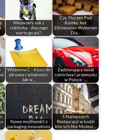
Czy Tłuczeń Pod
ę
Niezwykły sok z
Kostkę Jest
i
rokitnika - dlaczego
Zdrowszym Wyborem
warto go pić?
Dla…
y
Witamina C - Klucz do
Zadziwiający świat
ej
zdrowia i witalności:
rolnictwa i przemysłu
Jak w…
w Polsce -…
ic
5 Najlepszych
łu
Nowe możliwośći z
Restauracji w Łodzi
packaging innovations
których Nie Możesz…