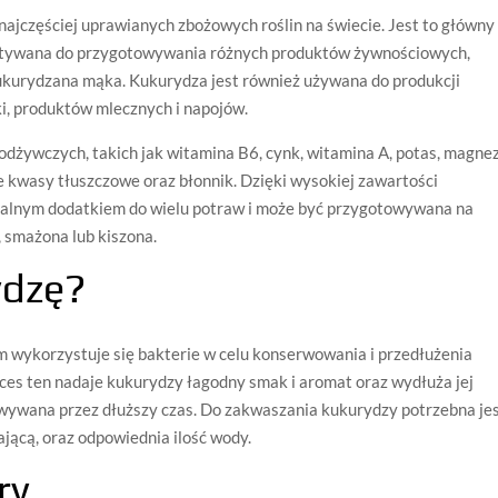
 najczęściej uprawianych zbożowych roślin na świecie. Jest to główny
ystywana do przygotowywania różnych produktów żywnościowych,
 kukurydzana mąka. Kukurydza jest również używana do produkcji
i, produktów mlecznych i napojów.
odżywczych, takich jak witamina B6, cynk, witamina A, potas, magnez
e kwasy tłuszczowe oraz błonnik. Dzięki wysokiej zawartości
ealnym dodatkiem do wielu potraw i może być przygotowywana na
 smażona lub kiszona.
ydzę?
 wykorzystuje się bakterie w celu konserwowania i przedłużenia
es ten nadaje kukurydzy łagodny smak i aromat oraz wydłuża jej
wywana przez dłuższy czas. Do zakwaszania kukurydzy potrzebna je
ającą, oraz odpowiednia ilość wody.
ry