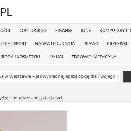
PL
OŚCI
DOM I OGRÓD
FINANSE
INNE
KOMPUTERY I 
I TRANSPORT
NAUKA I EDUKACJA
PRAWO
PRZEMYSŁ
URODA I KOSMETYKI
USŁUGI
ZDROWIE I MEDYCYNA
 – jak wybrać najlepszą opcję dla Twojego projektu?
Czy dystr
rydzę – porady dla początkujących