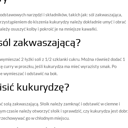
podstawowych narzędzi i składników, takich jak: sól zakwaszająca,
d przystąpieniem do kiszenia kukurydzy należy dokładnie umyć i obrać
ależy osuszyć kolby i pokroić je na mniejsze kawałki.
sól zakwaszającą?
wymieszać 2 łyżki soli z 1/2 szklanki cukru. Można również dodać 1
kę curry w proszku, jeśli kukurydza ma mieć wyrazisty smak. Po
e wymieszać i odstawić na bok.
isić kukurydzę?
ać solą zakwaszającą. Słoik należy zamknąć i odstawić w ciemne i
tym czasie należy otworzyć słoik i sprawdzić, czy kukurydza jest dob
i przechowywać go w chłodnym miejscu.