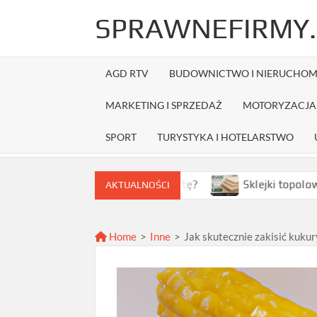
Skip
SPRAWNEFIRMY.
to
content
AGD RTV
BUDOWNICTWO I NIERUCHOM
MARKETING I SPRZEDAŻ
MOTORYZACJA 
SPORT
TURYSTYKA I HOTELARSTWO
wybrać najlepszą ofertę?
Sklejki topolowe w Warszawie
AKTUALNOŚCI
Home
>
Inne
>
Jak skutecznie zakisić kuku