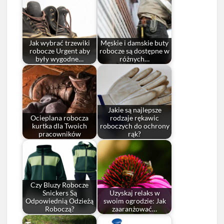
Jak wybrać trzewiki
Męskie i damskie buty
robocze Urgent aby
robocze są dostępne w
były wygodne…
różnych…
Jakie są najlepsze
Ocieplana robocza
rodzaje rękawic
kurtka dla Twoich
roboczych do ochrony
pracowników
rąk?
Czy Bluzy Robocze
Snickers Są
Uzyskaj relaks w
Odpowiednią Odzieżą
swoim ogrodzie: Jak
Roboczą?
zaaranżować…