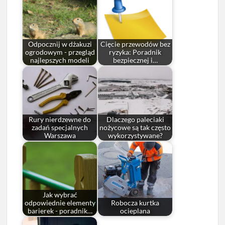
Odpocznij w dżakuzi
Cięcie przewodów bez
ogrodowym - przegląd
ryzyka: Poradnik
najlepszych modeli
bezpiecznej i…
Rury nierdzewne do
Dlaczego paleciaki
zadań specjalnych
nożycowe są tak często
Warszawa
wykorzystywane?
Jak wybrać
odpowiednie elementy
Robocza kurtka
barierek - poradnik…
ocieplana