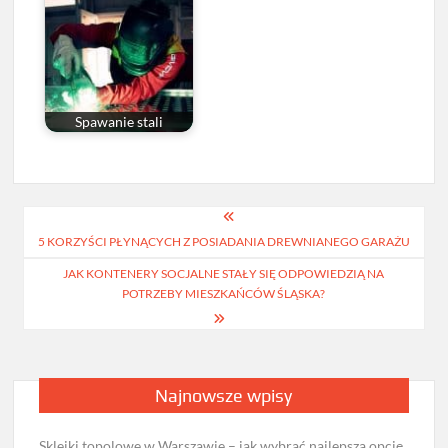
Spawanie stali
Nawigacja
5 KORZYŚCI PŁYNĄCYCH Z POSIADANIA DREWNIANEGO GARAŻU
wpisu
JAK KONTENERY SOCJALNE STAŁY SIĘ ODPOWIEDZIĄ NA
POTRZEBY MIESZKAŃCÓW ŚLĄSKA?
Najnowsze wpisy
Sklejki topolowe w Warszawie – jak wybrać najlepszą opcję