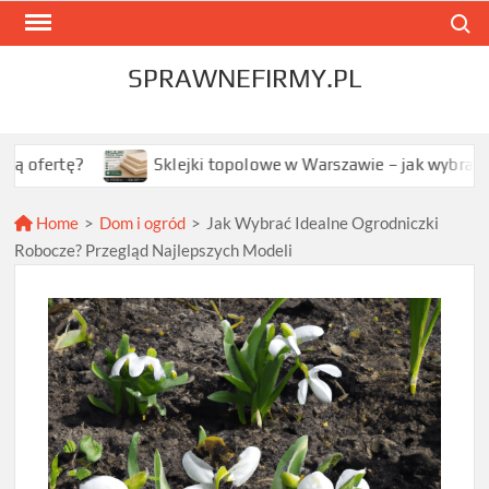
Skip
Search
to
content
SPRAWNEFIRMY.PL
?
Sklejki topolowe w Warszawie – jak wybrać najlepszą 
Home
>
Dom i ogród
>
Jak Wybrać Idealne Ogrodniczki
Robocze? Przegląd Najlepszych Modeli