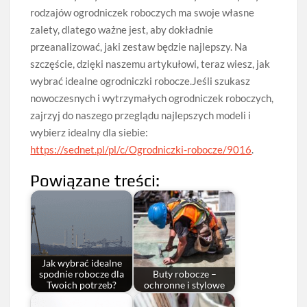
rodzajów ogrodniczek roboczych ma swoje własne
zalety, dlatego ważne jest, aby dokładnie
przeanalizować, jaki zestaw będzie najlepszy. Na
szczęście, dzięki naszemu artykułowi, teraz wiesz, jak
wybrać idealne ogrodniczki robocze.Jeśli szukasz
nowoczesnych i wytrzymałych ogrodniczek roboczych,
zajrzyj do naszego przeglądu najlepszych modeli i
wybierz idealny dla siebie:
https://sednet.pl/pl/c/Ogrodniczki-robocze/9016
.
Powiązane treści:
Jak wybrać idealne
spodnie robocze dla
Buty robocze –
Twoich potrzeb?
ochronne i stylowe