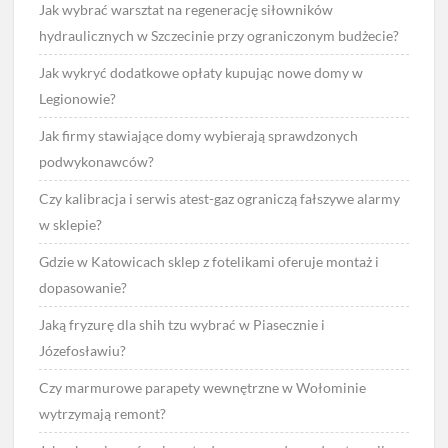
Jak wybrać warsztat na regenerację siłowników
hydraulicznych w Szczecinie przy ograniczonym budżecie?
Jak wykryć dodatkowe opłaty kupując nowe domy w
Legionowie?
Jak firmy stawiające domy wybierają sprawdzonych
podwykonawców?
Czy kalibracja i serwis atest-gaz ograniczą fałszywe alarmy
w sklepie?
Gdzie w Katowicach sklep z fotelikami oferuje montaż i
dopasowanie?
Jaką fryzurę dla shih tzu wybrać w Piasecznie i
Józefosławiu?
Czy marmurowe parapety wewnętrzne w Wołominie
wytrzymają remont?