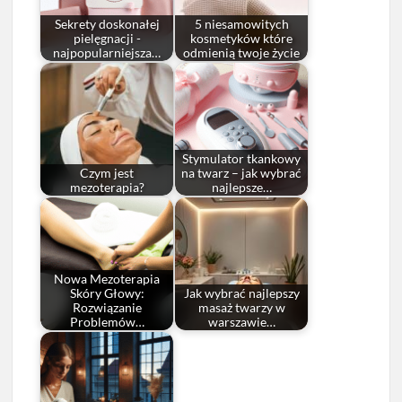
Sekrety doskonałej
5 niesamowitych
pielęgnacji -
kosmetyków które
najpopularniejsza…
odmienią twoje życie
Stymulator tkankowy
Czym jest
na twarz – jak wybrać
mezoterapia?
najlepsze…
Nowa Mezoterapia
Skóry Głowy:
Jak wybrać najlepszy
Rozwiązanie
masaż twarzy w
Problemów…
warszawie…