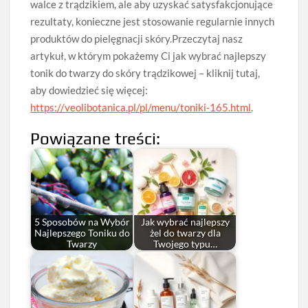
walce z trądzikiem, ale aby uzyskać satysfakcjonujące
rezultaty, konieczne jest stosowanie regularnie innych
produktów do pielęgnacji skóry.Przeczytaj nasz
artykuł, w którym pokażemy Ci jak wybrać najlepszy
tonik do twarzy do skóry trądzikowej – kliknij tutaj,
aby dowiedzieć się więcej:
https://veolibotanica.pl/pl/menu/toniki-165.html
.
Powiązane treści:
5 Sposobów na Wybór
Jak wybrać najlepszy
Najlepszego Toniku do
żel do twarzy dla
Twarzy
Twojego typu…