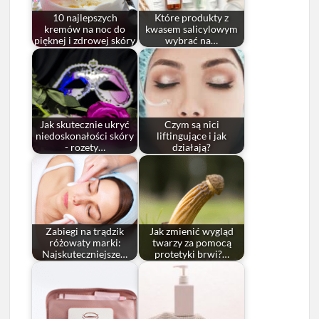
10 najlepszych
Które produkty z
kremów na noc do
kwasem salicylowym
pięknej i zdrowej skóry
wybrać na…
Jak skutecznie ukryć
Czym są nici
niedoskonałości skóry
liftingujące i jak
- rozety…
działają?
Zabiegi na trądzik
Jak zmienić wygląd
różowaty marki:
twarzy za pomocą
Najskuteczniejsze…
protetyki brwi?…