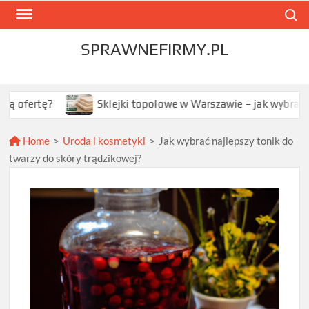
Skip
Search
to
content
SPRAWNEFIRMY.PL
Sklejki topolowe w Warszawie – jak wybrać najlepszą o
Home
>
Uroda i kosmetyki
>
Jak wybrać najlepszy tonik do
twarzy do skóry trądzikowej?