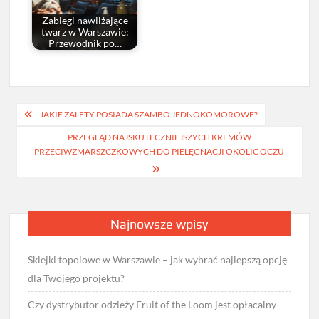
Zabiegi nawilżające
twarz w Warszawie:
Przewodnik po…
Nawigacja
JAKIE ZALETY POSIADA SZAMBO JEDNOKOMOROWE?
wpisu
PRZEGLĄD NAJSKUTECZNIEJSZYCH KREMÓW
PRZECIWZMARSZCZKOWYCH DO PIELĘGNACJI OKOLIC OCZU
Najnowsze wpisy
Sklejki topolowe w Warszawie – jak wybrać najlepszą opcję
dla Twojego projektu?
Czy dystrybutor odzieży Fruit of the Loom jest opłacalny