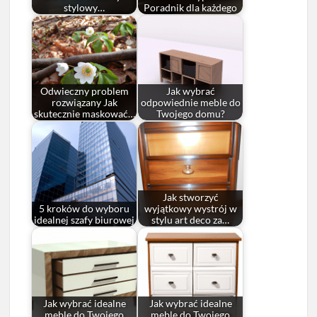
stylowy…
Poradnik dla każdego
Odwieczny problem
Jak wybrać
rozwiązany Jak
odpowiednie meble do
skutecznie maskować…
Twojego domu?
Jak stworzyć
5 kroków do wyboru
wyjątkowy wystrój w
idealnej szafy biurowej
stylu art deco za…
Jak wybrać idealne
Jak wybrać idealne
meble do Twojego
meble do Twojego