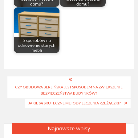
domu?
domu?
5 sposobów na
odnowienie starych
mebli
Nawigacja
CZY OBUDOWA BERLIŃSKA JEST SPOSOBEM NA ZWIĘKSZENIE
wpisu
BEZPIECZEŃSTWA BUDYNKÓW?
JAKIE SĄ SKUTECZNE METODY LECZENIA RZEŻĄCZKI?
Najnowsze wpisy