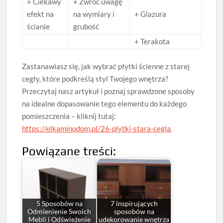
+ Ciekawy
+ Zwróć uwagę
efekt na
na wymiary i
+ Glazura
ścianie
grubość
+ Terakota
Zastanawiasz się, jak wybrać płytki ścienne z starej
cegły, które podkreślą styl Twojego wnętrza?
Przeczytaj nasz artykuł i poznaj sprawdzone sposoby
na idealne dopasowanie tego elementu do każdego
pomieszczenia – kliknij tutaj:
https://elkaminodom.pl/26-plytki-stara-cegla
.
Powiązane treści:
5 Sposobów na
7 inspirujących
Odmienienie Swoich
sposobów na
Mebli i Odświeżenie
udekorowanie wnętrza