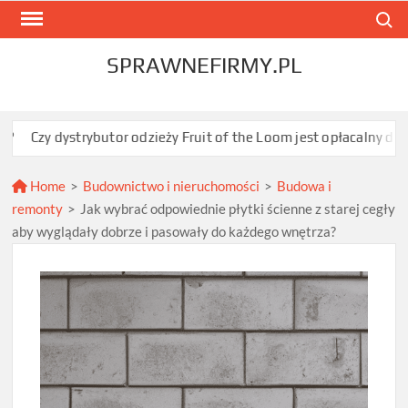
Skip
Search
to
content
SPRAWNEFIRMY.PL
ybutor odzieży Fruit of the Loom jest opłacalny dla JDG sprzedaj
Home
>
Budownictwo i nieruchomości
>
Budowa i
remonty
>
Jak wybrać odpowiednie płytki ścienne z starej cegły
aby wyglądały dobrze i pasowały do każdego wnętrza?