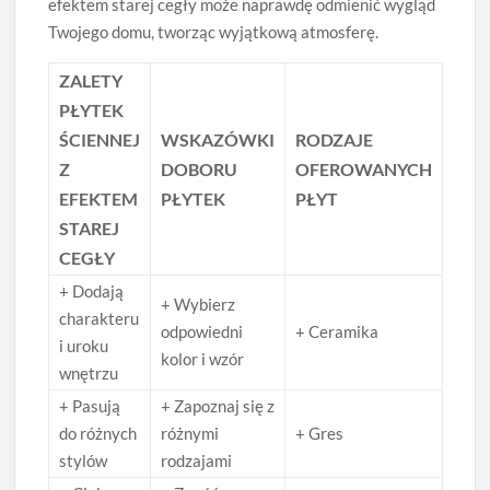
efektem starej cegły może naprawdę odmienić wygląd
Twojego domu, tworząc wyjątkową atmosferę.
ZALETY
PŁYTEK
ŚCIENNEJ
WSKAZÓWKI
RODZAJE
Z
DOBORU
OFEROWANYCH
EFEKTEM
PŁYTEK
PŁYT
STAREJ
CEGŁY
+ Dodają
+ Wybierz
charakteru
odpowiedni
+ Ceramika
i uroku
kolor i wzór
wnętrzu
+ Pasują
+ Zapoznaj się z
do różnych
różnymi
+ Gres
stylów
rodzajami