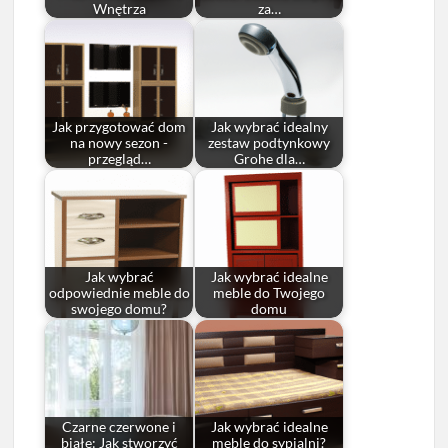
Wnętrza
za…
Jak przygotować dom
Jak wybrać idealny
na nowy sezon -
zestaw podtynkowy
przegląd…
Grohe dla…
Jak wybrać
Jak wybrać idealne
odpowiednie meble do
meble do Twojego
swojego domu?
domu
Czarne czerwone i
Jak wybrać idealne
białe: Jak stworzyć
meble do sypialni?