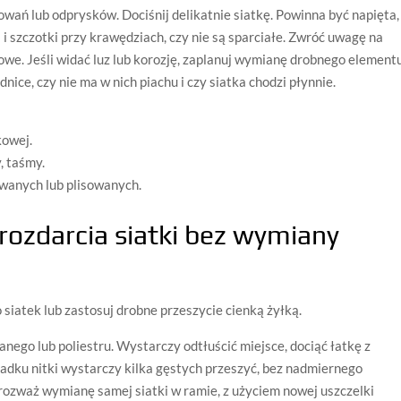
owań lub odprysków. Dociśnij delikatnie siatkę. Powinna być napięta,
 i szczotki przy krawędziach, czy nie są sparciałe. Zwróć uwagę na
we. Jeśli widać luz lub korozję, zaplanuj wymianę drobnego elementu
ice, czy nie ma w nich piachu i czy siatka chodzi płynnie.
kowej.
, taśmy.
wanych lub plisowanych.
rozdarcia siatki bez wymiany
 siatek lub zastosuj drobne przeszycie cienką żyłką.
anego lub poliestru. Wystarczy odtłuścić miejsce, dociąć łatkę z
padku nitki wystarczy kilka gęstych przeszyć, bez nadmiernego
rozważ wymianę samej siatki w ramie, z użyciem nowej uszczelki