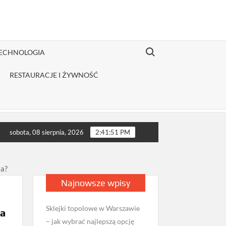
Search for:
TECHNOLOGIA
RESTAURACJE I ŻYWNOŚĆ
butor odzieży Fruit of the Loom jest opłacalny dla JDG sprzedają
sobota, 08 sierpnia, 2026
2:41:52 PM
ia?
Najnowsze wpisy
Sklejki topolowe w Warszawie
la
– jak wybrać najlepszą opcję