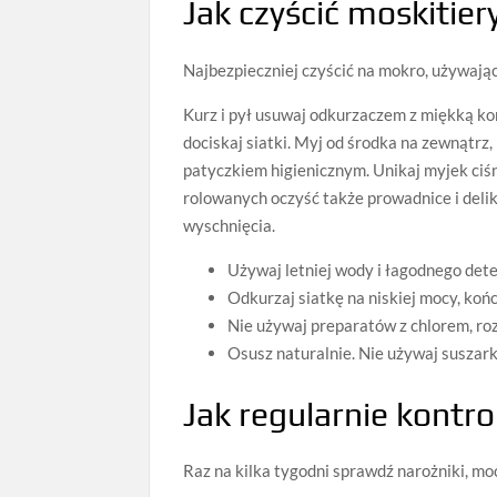
Jak czyścić moskitier
Najbezpieczniej czyścić na mokro, używając 
Kurz i pył usuwaj odkurzaczem z miękką ko
dociskaj siatki. Myj od środka na zewnątrz,
patyczkiem higienicznym. Unikaj myjek ciśn
rolowanych oczyść także prowadnice i deli
wyschnięcia.
Używaj letniej wody i łagodnego det
Odkurzaj siatkę na niskiej mocy, koń
Nie używaj preparatów z chlorem, ro
Osusz naturalnie. Nie używaj suszarki
Jak regularnie kontro
Raz na kilka tygodni sprawdź narożniki, moc