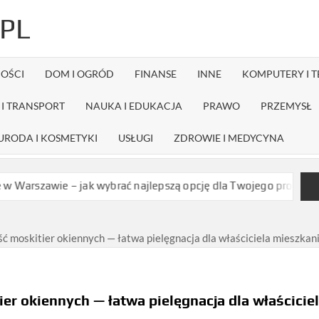
PL
OŚCI
DOM I OGRÓD
FINANSE
INNE
KOMPUTERY I 
I TRANSPORT
NAUKA I EDUKACJA
PRAWO
PRZEMYSŁ
URODA I KOSMETYKI
USŁUGI
ZDROWIE I MEDYCYNA
– jak wybrać najlepszą opcję dla Twojego projektu?
Czy dystry
ć moskitier okiennych — łatwa pielęgnacja dla właściciela mieszkan
er okiennych — łatwa pielęgnacja dla właścicie