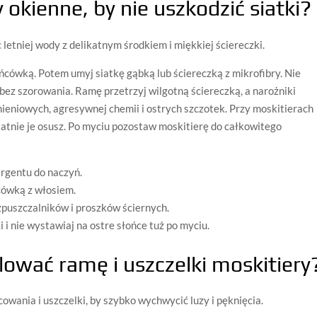
y okienne, by nie uszkodzić siatki?
letniej wody z delikatnym środkiem i miękkiej ściereczki.
ńcówką. Potem umyj siatkę gąbką lub ściereczką z mikrofibry. Nie
 bez szorowania. Ramę przetrzyj wilgotną ściereczką, a narożniki
ieniowych, agresywnej chemii i ostrych szczotek. Przy moskitierach
katnie je osusz. Po myciu pozostaw moskitierę do całkowitego
ergentu do naczyń.
cówką z włosiem.
zpuszczalników i proszków ściernych.
 i nie wystawiaj na ostre słońce tuż po myciu.
lować ramę i uszczelki moskitiery
owania i uszczelki, by szybko wychwycić luzy i pęknięcia.