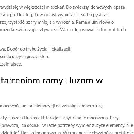
rawdzi się w większości mieszkań. Do zwierząt domowych lepsza
kanego. Do alergików i miast wybiera się siatki gęstsze,
rzejrzystość, szary mniej się wyróżnia. Rama aluminiowa o
arożniki zwiększają sztywność. Warto dopasować kolor profilu do
. Dobór do trybu życia i lokalizacji.
ści do dużych przeszkleń.
czelniające.
ztałceniom ramy i luzom w
ę mocowań i unikaj ekspozycji na wysoką temperaturę.
iaty, suszarki lub moskitiera jest zbyt rzadko mocowana. Przy
Sprawdzaj ich docisk i w razie potrzeby wymień zużyte elementy. Nie
dzień, jeśli jest zdemontowana. W transporcie chwytać za profil, nie