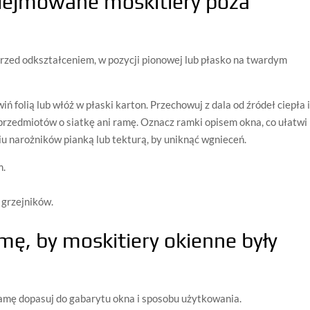
dejmowane moskitiery poza
przed odkształceniem, w pozycji pionowej lub płasko na twardym
 folią lub włóż w płaski karton. Przechowuj z dala od źródeł ciepła 
 przedmiotów o siatkę ani ramę. Oznacz ramki opisem okna, co ułatwi
u narożników pianką lub tekturą, by uniknąć wgnieceń.
m.
 grzejników.
amę, by moskitiery okienne były
ramę dopasuj do gabarytu okna i sposobu użytkowania.