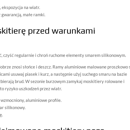
, ekspozycja na wiatr.
 gwarancją, małe ramki.
skitierę przed warunkami
oć, czyść regularnie i chroń ruchome elementy smarem silikonowym.
dobrze znosi słońce i deszcz. Ramy aluminiowe malowane proszkowo 
cami usuwaj piasek i kurz, a następnie użyj suchego smaru na bazie
 zbierają brud. W sezonie burzowym zamykaj moskitiery rolowane i
 to ryzyko uszkodzeń przez wiatr.
 wzmocniony, aluminiowe profile.
r silikonowy.
ę.