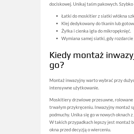
dociskowej. Unikaj taśm pakowych. Szybko si
Łatki do moskitier z siatki włókna sz
Klej dedykowany do tkanin lub gotow
Żyłka i cienka igła do mikropęknięć.
Wymiana samej siatki, gdy rozdarcie j
Kiedy montaż inwazyjn
go?
Montaż inwazyjny warto wybrać przy dużych,
intensywne użytkowanie.
Moskitiery drzwiowe przesuwne, rolowane z 
trwałym przykręceniu. Inwazyjny montaż s
podmuchy. Unika się go w nowych oknach z 
W takich przypadkach lepszy jest montaż b
okna przed decyzją o wierceniu.