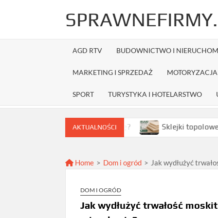
Skip
SPRAWNEFIRMY.
to
content
AGD RTV
BUDOWNICTWO I NIERUCHOM
MARKETING I SPRZEDAŻ
MOTORYZACJA 
SPORT
TURYSTYKA I HOTELARSTWO
brać najlepszą ofertę?
Sklejki topolowe w Warszawie 
AKTUALNOŚCI
Home
>
Dom i ogród
>
Jak wydłużyć trwałoś
DOM I OGRÓD
Jak wydłużyć trwałość moskiti