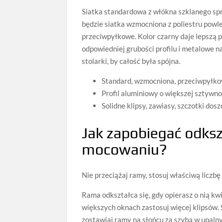
Siatka standardowa z włókna szklanego sp
będzie siatka wzmocniona z poliestru powle
przeciwpyłkowe. Kolor czarny daje lepszą p
odpowiedniej grubości profilu i metalowe n
stolarki, by całość była spójna.
Standard, wzmocniona, przeciwpyłkowa
Profil aluminiowy o większej sztywno
Solidne klipsy, zawiasy, szczotki dosz
Jak zapobiegać odks
mocowaniu?
Nie przeciążaj ramy, stosuj właściwą liczb
Rama odkształca się, gdy opierasz o nią kw
większych oknach zastosuj więcej klipsów. 
zostawiaj ramy na słońcu za szybą w upalny 