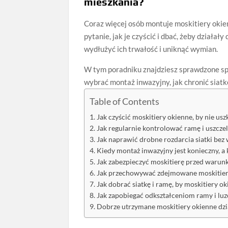
mieszkania?
Coraz więcej osób montuje moskitiery okie
pytanie, jak je czyścić i dbać, żeby działa
wydłużyć ich trwałość i uniknąć wymian.
W tym poradniku znajdziesz sprawdzone spo
wybrać montaż inwazyjny, jak chronić siat
Table of Contents
Jak czyścić moskitiery okienne, by nie usz
Jak regularnie kontrolować ramę i uszczel
Jak naprawić drobne rozdarcia siatki bez
Kiedy montaż inwazyjny jest konieczny, a 
Jak zabezpieczyć moskitierę przed waru
Jak przechowywać zdejmowane moskitier
Jak dobrać siatkę i ramę, by moskitiery o
Jak zapobiegać odkształceniom ramy i l
Dobrze utrzymane moskitiery okienne dz