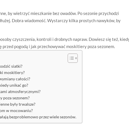
nne, by wietrzyć mieszkanie bez owadów. Po sezonie przychodzi
ły dłużej. Dobra wiadomość. Wystarczy kilka prostych nawyków, by
soby czyszczenia, kontroli i drobnych napraw. Dowiesz się też, kied
kę przed pogodą i jak przechowywać moskitiery poza sezonem.
kodzić siatki?
ki moskitiery?
 wymiany całości?
kiedy unikać go?
nkami atmosferycznymi?
y poza sezonem?
kienne były trwalsze?
uzom w mocowaniu?
iałają bezproblemowo przez wiele sezonów.