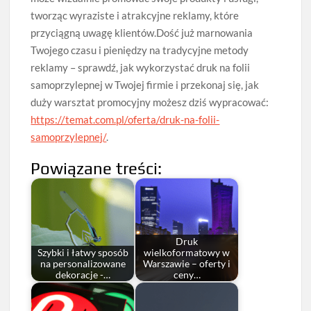
tworząc wyraziste i atrakcyjne reklamy, które
przyciągną uwagę klientów.Dość już marnowania
Twojego czasu i pieniędzy na tradycyjne metody
reklamy – sprawdź, jak wykorzystać druk na folii
samoprzylepnej w Twojej firmie i przekonaj się, jak
duży warsztat promocyjny możesz dziś wypracować:
https://temat.com.pl/oferta/druk-na-folii-
samoprzylepnej/
.
Powiązane treści:
Druk
Szybki i łatwy sposób
wielkoformatowy w
na personalizowane
Warszawie – oferty i
dekoracje -…
ceny…