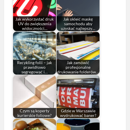
Jak wykorzystać druk
Jak okleić maskę
UV do zwiększenia
samochodu aby
widoczności…
uzyskać najlepszy…
Recykling folii – jak
Jak zamówić
prawidłowo
profesjonalne
segregować i…
drukowanie folderów…
Czym są koperty
Gdzie w Warszawie
kurierskie foliowe?
wydrukować baner?