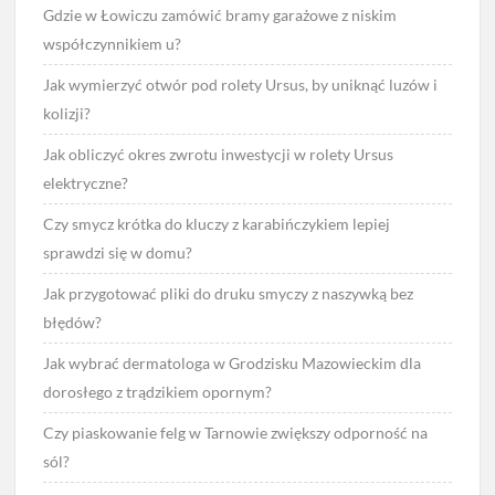
Gdzie w Łowiczu zamówić bramy garażowe z niskim
współczynnikiem u?
Jak wymierzyć otwór pod rolety Ursus, by uniknąć luzów i
kolizji?
Jak obliczyć okres zwrotu inwestycji w rolety Ursus
elektryczne?
Czy smycz krótka do kluczy z karabińczykiem lepiej
sprawdzi się w domu?
Jak przygotować pliki do druku smyczy z naszywką bez
błędów?
Jak wybrać dermatologa w Grodzisku Mazowieckim dla
dorosłego z trądzikiem opornym?
Czy piaskowanie felg w Tarnowie zwiększy odporność na
sól?