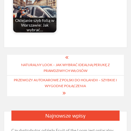
Oklejanie szyb folią w
Warszawie: Jak
wybrać…
Nawigacja
NATURALNY LOOK – JAK WYBRAĆ IDEALNĄ PERUKĘ Z
wpisu
PRAWDZIWYCH WŁOSÓW
PRZEWOZY AUTOKAROWE Z POLSKI DO HOLANDII – SZYBKIE I
WYGODNE POŁĄCZENIA
Najnowsze wpisy
Czy dystrybutor odzieży Fruit of the Loom jest opłacalny