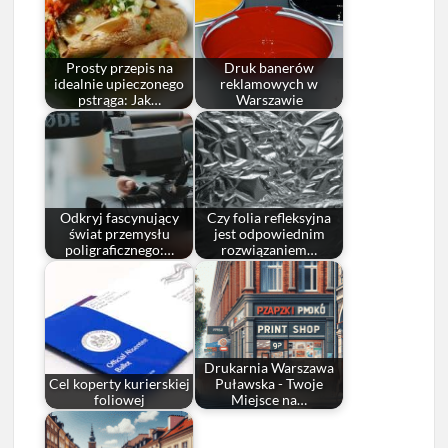
Prosty przepis na
Druk banerów
idealnie upieczonego
reklamowych w
pstrąga: Jak…
Warszawie
Odkryj fascynujący
Czy folia refleksyjna
świat przemysłu
jest odpowiednim
poligraficznego:…
rozwiązaniem…
Drukarnia Warszawa
Cel koperty kurierskiej
Puławska - Twoje
foliowej
Miejsce na…