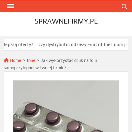
Skip
Search
to
content
SPRAWNEFIRMY.PL
rtę?
Czy dystrybutor odzieży Fruit of the Loom jest opłacalny 
Home
>
Inne
>
Jak wykorzystać druk na folii
samoprzylepnej w Twojej firmie?