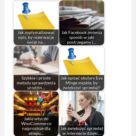
Jak zoptymalizować
Jak Facebook zmienia
opis, by rezerwacje
sposób w jaki
świąt na…
postrzegamy i…
Szybkie i proste
Jak opisać okulary Eva
metody sprawdzenia
Minge męskie, by
urodzin…
zwiększyć sprzedaż?
Jakie wtyczki
WooCommerce
najprostsze dla
Jak zwiększyć sprzedaż
sklepu…
w internecie dzięki…