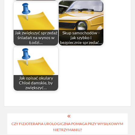
Jak zwiększyć sprzedaż
Skup samochodów -
śniadań na wynos w
jak szybko i
Łodzi…
bezpiecznie sprzedać…
Jak opisać okulary
Chloé damskie, by
zwiększyć…
Nawigacja
CZY FIZJOTERAPIA UROLOGICZNA POMAGA PRZY WYSIŁKOWYM
wpisu
NIETRZYMANIU?