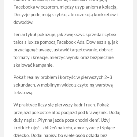
Facebooka wieczorem, między usypianiem a kolacją.
Decyzje podejmują szybko, ale oczekują konkretów i
dowodów.
Ten artykuł pokazuje, jak zwiększyć sprzedaż cybex
talos s lux za pomocą Facebook Ads. Dowiesz się, jak
przyciągnąć uwagę, ustawić targetowanie, dobrać
formaty i kreacje, mierzyć wyniki oraz bezpiecznie
skalować kampanie.
Pokaż realny problem i korzyść w pierwszych 2–3
sekundach, w mobilnym wideo z czytelną warstwą
tekstową.
W praktyce liczy się pierwszy kadr i ruch. Pokaż
przejazd po kostce albo podjazd pod krawężnik. Dodaj
duży napis: „Płynna jazda poza chodnikiem”. Użyj
krótkich ujęć i zbliżeń na koła, amortyzację i śpiące
dziecko. Dodaj napisy, bo wiele osób ogląda bez