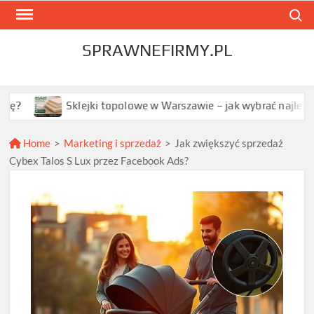
Skip
Search
to
content
SPRAWNEFIRMY.PL
Sklejki topolowe w Warszawie – jak wybrać najlepszą opcję dla
Home
>
Marketing i sprzedaż
>
Jak zwiększyć sprzedaż
Cybex Talos S Lux przez Facebook Ads?