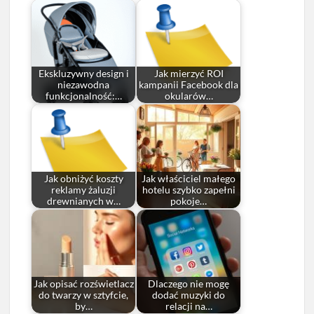
Ekskluzywny design i
Jak mierzyć ROI
niezawodna
kampanii Facebook dla
funkcjonalność:…
okularów…
Jak obniżyć koszty
Jak właściciel małego
reklamy żaluzji
hotelu szybko zapełni
drewnianych w…
pokoje…
Jak opisać rozświetlacz
Dlaczego nie mogę
do twarzy w sztyfcie,
dodać muzyki do
by…
relacji na…