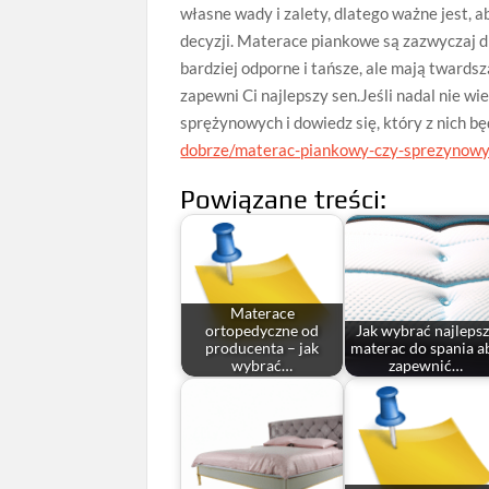
własne wady i zalety, dlatego ważne jest, 
decyzji. Materace piankowe są zazwyczaj d
bardziej odporne i tańsze, ale mają twards
zapewni Ci najlepszy sen.Jeśli nadal nie w
sprężynowych i dowiedz się, który z nich bę
dobrze/materac-piankowy-czy-sprezynow
Powiązane treści:
Materace
ortopedyczne od
Jak wybrać najleps
producenta – jak
materac do spania a
wybrać…
zapewnić…