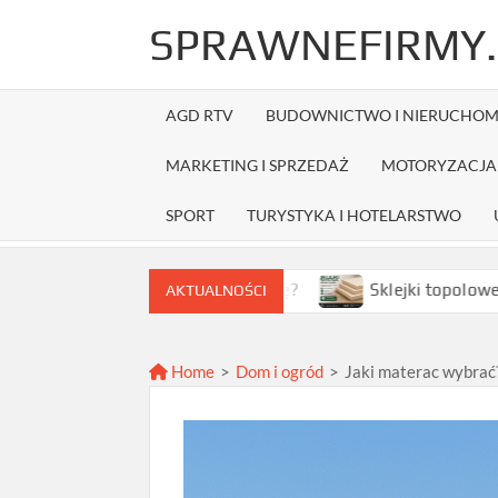
Skip
SPRAWNEFIRMY.
to
content
AGD RTV
BUDOWNICTWO I NIERUCHOM
MARKETING I SPRZEDAŻ
MOTORYZACJA 
SPORT
TURYSTYKA I HOTELARSTWO
ybrać najlepszą ofertę?
Sklejki topolowe w Warszawie 
AKTUALNOŚCI
Home
>
Dom i ogród
>
Jaki materac wybrać