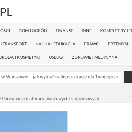
PL
OŚCI
DOM I OGRÓD
FINANSE
INNE
KOMPUTERY I 
I TRANSPORT
NAUKA I EDUKACJA
PRAWO
PRZEMYSŁ
URODA I KOSMETYKI
USŁUGI
ZDROWIE I MEDYCYNA
– jak wybrać najlepszą opcję dla Twojego projektu?
Czy dystry
? Porównanie materacy piankowych i sprężynowych