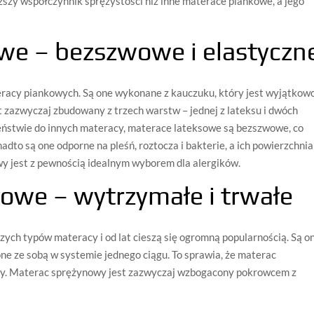
szy współczynnik sprężystości niż inne materace piankowe, a jego
we – bezszwowe i elastyczn
eracy piankowych. Są one wykonane z kauczuku, który jest wyjątkow
t zazwyczaj zbudowany z trzech warstw – jednej z lateksu i dwóch
ieństwie do innych materacy, materace lateksowe są bezszwowe, co
nadto są one odporne na pleśń, roztocza i bakterie, a ich powierzchnia
wy jest z pewnością idealnym wyborem dla alergików.
owe – wytrzymałe i trwałe
ych typów materacy i od lat cieszą się ogromną popularnością. Są o
ne ze sobą w systemie jednego ciągu. To sprawia, że materac
ły. Materac sprężynowy jest zazwyczaj wzbogacony pokrowcem z