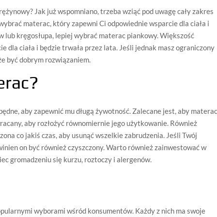
prężynowy? Jak już wspomniano, trzeba wziąć pod uwagę cały zakres
 wybrać materac, który zapewni Ci odpowiednie wsparcie dla ciała i
ów lub kręgosłupa, lepiej wybrać materac piankowy. Większość
 dla ciała i będzie trwała przez lata. Jeśli jednak masz ograniczony
e być dobrym rozwiązaniem.
erac?
będne, aby zapewnić mu długą żywotność. Zalecane jest, aby matera
wracany, aby rozłożyć równomiernie jego użytkowanie. Również
na co jakiś czas, aby usunąć wszelkie zabrudzenia. Jeśli Twój
winien on być również czyszczony. Warto również zainwestować w
ec gromadzeniu się kurzu, roztoczy i alergenów.
opularnymi wyborami wśród konsumentów. Każdy z nich ma swoje