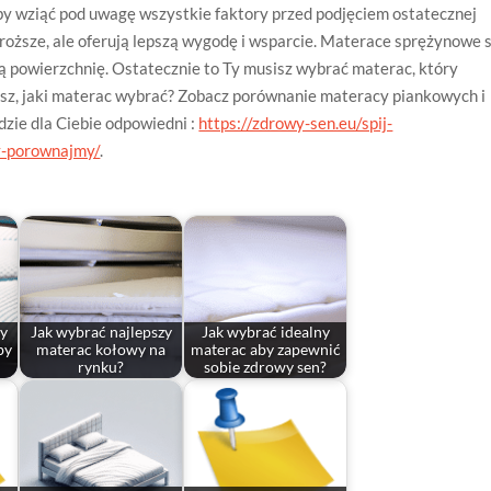
aby wziąć pod uwagę wszystkie faktory przed podjęciem ostatecznej
roższe, ale oferują lepszą wygodę i wsparcie. Materace sprężynowe 
zą powierzchnię. Ostatecznie to Ty musisz wybrać materac, który
iesz, jaki materac wybrać? Zobacz porównanie materacy piankowych i
dzie dla Ciebie odpowiedni :
https://zdrowy-sen.eu/spij-
y-porownajmy/
.
zy
Jak wybrać najlepszy
Jak wybrać idealny
by
materac kołowy na
materac aby zapewnić
rynku?
sobie zdrowy sen?