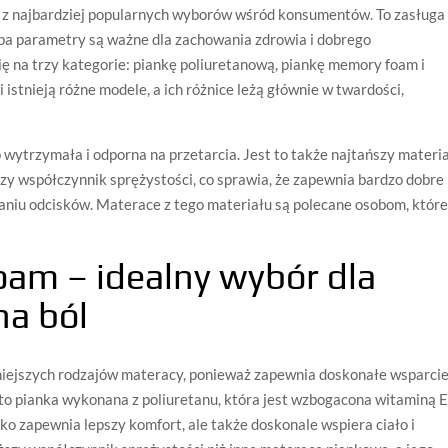
 z najbardziej popularnych wyborów wśród konsumentów. To zasługa
oba parametry są ważne dla zachowania zdrowia i dobrego
ę na trzy kategorie: piankę poliuretanową, piankę memory foam i
 istnieją różne modele, a ich różnice leżą głównie w twardości,
 wytrzymała i odporna na przetarcia. Jest to także najtańszy materia
zy współczynnik sprężystości, co sprawia, że zapewnia bardzo dobre
aniu odcisków. Materace z tego materiału są polecane osobom, któr
am – idealny wybór dla
na ból
niejszych rodzajów materacy, ponieważ zapewnia doskonałe wsparci
o pianka wykonana z poliuretanu, która jest wzbogacona witaminą E
lko zapewnia lepszy komfort, ale także doskonale wspiera ciało i