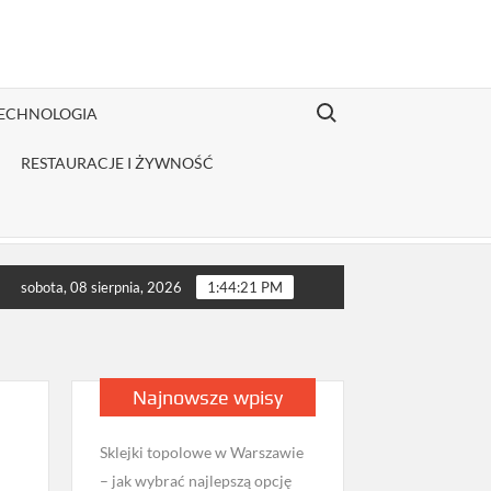
Search for:
TECHNOLOGIA
RESTAURACJE I ŻYWNOŚĆ
butor odzieży Fruit of the Loom jest opłacalny dla JDG sprzedają
sobota, 08 sierpnia, 2026
1:44:22 PM
Najnowsze wpisy
Sklejki topolowe w Warszawie
– jak wybrać najlepszą opcję