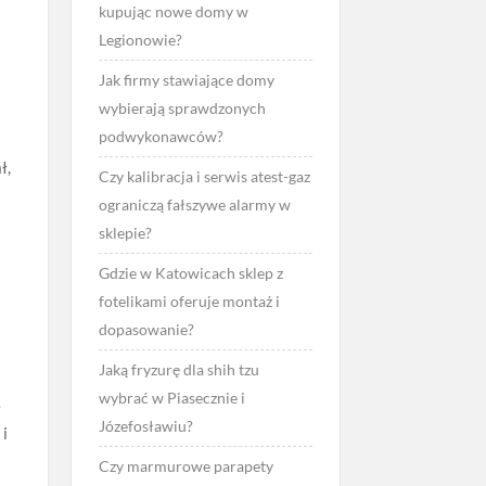
kupując nowe domy w
Legionowie?
Jak firmy stawiające domy
wybierają sprawdzonych
podwykonawców?
ł,
Czy kalibracja i serwis atest-gaz
ograniczą fałszywe alarmy w
e
sklepie?
Gdzie w Katowicach sklep z
fotelikami oferuje montaż i
dopasowanie?
Jaką fryzurę dla shih tzu
wybrać w Piasecznie i
e
Józefosławiu?
 i
Czy marmurowe parapety