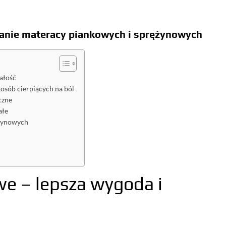
anie materacy piankowych i sprężynowych
ałość
osób cierpiących na ból
czne
ałe
ężynowych
e – lepsza wygoda i