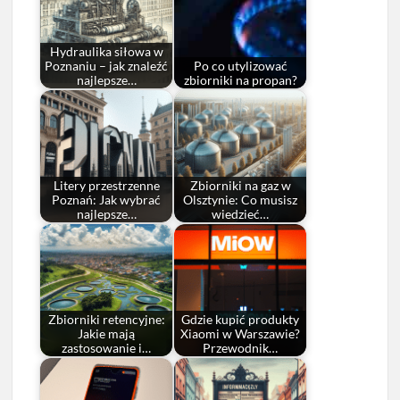
Hydraulika siłowa w
Poznaniu – jak znaleźć
Po co utylizować
najlepsze…
zbiorniki na propan?
Litery przestrzenne
Zbiorniki na gaz w
Poznań: Jak wybrać
Olsztynie: Co musisz
najlepsze…
wiedzieć…
Zbiorniki retencyjne:
Gdzie kupić produkty
Jakie mają
Xiaomi w Warszawie?
zastosowanie i…
Przewodnik…