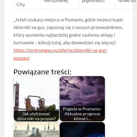
nierdzewnej
pojemności
łatwe ut
City
„Jeżeli szukasz miejsca w Poznaniu, gdzie możesz kupić
zbiorniki na gaz, zapoznaj się z naszym przewodnikiem,
który wymienia najbardziej godne zaufania sklepy i
hurtownie – kliknij tutaj, aby dowiedzieć się więcej!:
https://centrumgaz.eu/oferta/zbiorniki-na-gaz-
poznan/
.
Powiązane treści:
Pogoda w Poznaniu:
Jak utylizować
Aktualne prognozy
zbiorniki na propan?
klimat i…