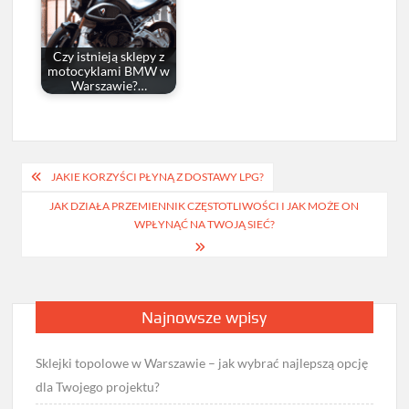
Czy istnieją sklepy z
motocyklami BMW w
Warszawie?…
Nawigacja
JAKIE KORZYŚCI PŁYNĄ Z DOSTAWY LPG?
wpisu
JAK DZIAŁA PRZEMIENNIK CZĘSTOTLIWOŚCI I JAK MOŻE ON
WPŁYNĄĆ NA TWOJĄ SIEĆ?
Najnowsze wpisy
Sklejki topolowe w Warszawie – jak wybrać najlepszą opcję
dla Twojego projektu?