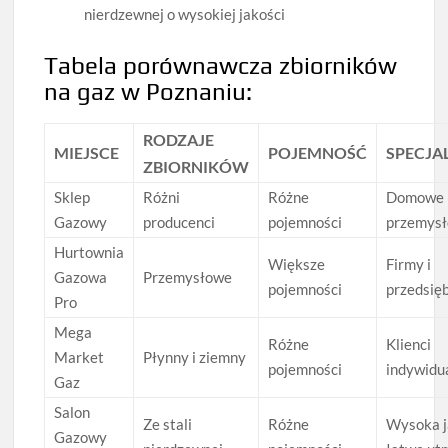
nierdzewnej o wysokiej jakości
Tabela porównawcza zbiorników
na gaz w Poznaniu:
RODZAJE
MIEJSCE
POJEMNOŚĆ
SPECJA
ZBIORNIKÓW
Sklep
Różni
Różne
Domowe 
Gazowy
producenci
pojemności
przemys
Hurtownia
Większe
Firmy i
Gazowa
Przemysłowe
pojemności
przedsię
Pro
Mega
Różne
Klienci
Market
Płynny i ziemny
pojemności
indywidu
Gaz
Salon
Ze stali
Różne
Wysoka j
Gazowy