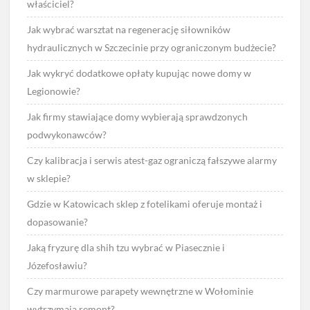
właściciel?
Jak wybrać warsztat na regenerację siłowników
hydraulicznych w Szczecinie przy ograniczonym budżecie?
Jak wykryć dodatkowe opłaty kupując nowe domy w
Legionowie?
Jak firmy stawiające domy wybierają sprawdzonych
podwykonawców?
Czy kalibracja i serwis atest-gaz ograniczą fałszywe alarmy
w sklepie?
Gdzie w Katowicach sklep z fotelikami oferuje montaż i
dopasowanie?
Jaką fryzurę dla shih tzu wybrać w Piasecznie i
Józefosławiu?
Czy marmurowe parapety wewnętrzne w Wołominie
wytrzymają remont?