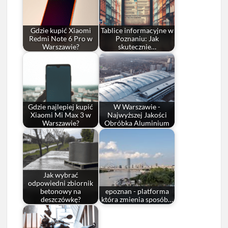
Gdzie kupić Xiaomi
Tablice informacyjne w
Redmi Note 6 Pro w
Poznaniu: Jak
Warszawie?
skutecznie…
Gdzie najlepiej kupić
W Warszawie -
Xiaomi Mi Max 3 w
Najwyższej Jakości
Warszawie?
Obróbka Aluminium
Jak wybrać
odpowiedni zbiornik
betonowy na
epoznan - platforma
deszczówkę?
która zmienia sposób…