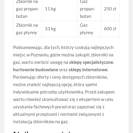
Zbiornik na
Gaz
gaz propan-
11 kg
propan-
250 zł
butan
butan
Zbiornik na
Gaz
33 kg
600 zł
gaz płynny
płynny
Podsumowując, dla tych, którzy szukają najlepszych
miejsc w Poznaniu, gdzie można zakupić zbiorniki na
gaz, warto zwrócić uwagę na
sklepy specjalistyczne
,
hurtownie budowlane
oraz
sklepy internetowe
.
Porównując oferty i ceny dostępnych zbiorników,
można znaleźć najlepszą opcję, która spełni
indywidualne potrzeby użytkownika. Przed zakupem
warto również skonsultować się z ekspertem w celu
uzyskania fachowych porad oraz zapoznać się z
aktualnymi przepisami i normami związanymi z
instalacją zbiorników na gaz.