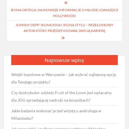
Nawigacja
JENNA ORTEGA: NAJNOWSZE INFORMACJE O MŁODEJ GWIAZDCE
wpisu
HOLLYWOOD
JOHNNY DEPP: IKONA KINA I IKONA STYLU – PRZEŁOMOWY
AKTOR KTÓRY PRZEDEFINIOWAŁ SWOJĄ KARIERĘ
Najnowsze wpisy
Sklejki topolowe w Warszawie – jak wybrać najlepszą opcję
dla Twojego projektu?
Czy dystrybutor odzieży Fruit of the Loom jest opłacalny
dla JDG sprzedającej nadruki na koszulkach?
Jakie badania wykonać przed wizytą u androloga w
Milanówku?
Jak sprawdzić, czy firma przeprowadzkowa Mokotów