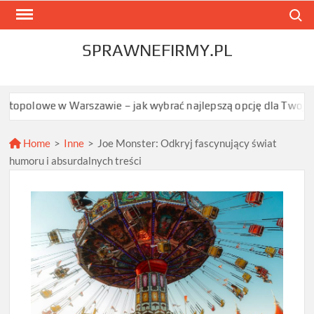
Skip
Search
to
content
SPRAWNEFIRMY.PL
 w Warszawie – jak wybrać najlepszą opcję dla Twojego projektu
Home
>
Inne
>
Joe Monster: Odkryj fascynujący świat
humoru i absurdalnych treści