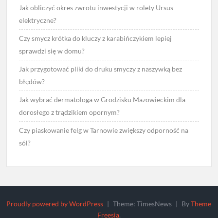
Jak obliczyć okres zwrotu inwestycji w rolety Ursus
elektryczne?
Czy smycz krótka do kluczy z karabińczykiem lepiej
sprawdzi się w domu?
Jak przygotować pliki do druku smyczy z naszywką bez
błędów?
Jak wybrać dermatologa w Grodzisku Mazowieckim dla
dorosłego z trądzikiem opornym?
Czy piaskowanie felg w Tarnowie zwiększy odporność na
sól?
Proudly powered by WordPress
|
Theme: TimesNews
|
By
Theme
Freesia
.