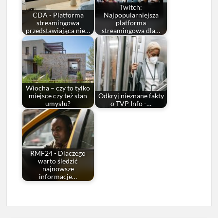
Twitch:
CDA - Platforma
Najpopularniejsza
streamingowa
platforma
przedstawiająca nie…
streamingowa dla…
Wiocha – czy to tylko
miejsce czy też stan
Odkryj nieznane fakty
umysłu?
o TVP Info -…
RMF24 - Dlaczego
warto śledzić
najnowsze
informacje…