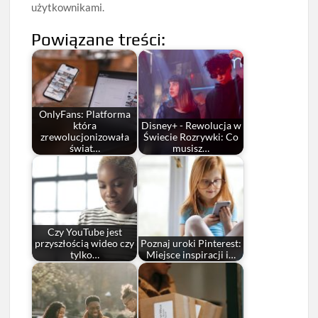
użytkownikami.
Powiązane treści:
OnlyFans: Platforma
która
Disney+ - Rewolucja w
zrewolucjonizowała
Świecie Rozrywki: Co
świat…
musisz…
Czy YouTube jest
przyszłością wideo czy
Poznaj uroki Pinterest:
tylko…
Miejsce inspiracji i…