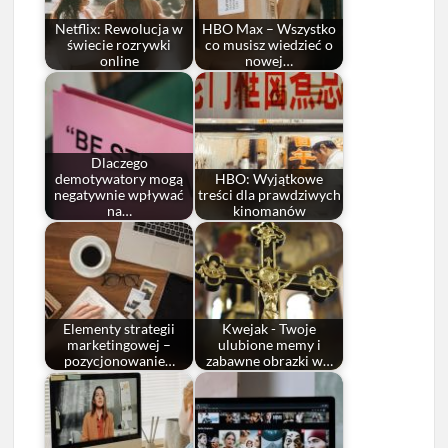
Netflix: Rewolucja w
HBO Max – Wszystko
świecie rozrywki
co musisz wiedzieć o
online
nowej…
Dlaczego
demotywatory mogą
HBO: Wyjątkowe
negatywnie wpływać
treści dla prawdziwych
na…
kinomanów
Elementy strategii
Kwejak - Twoje
marketingowej –
ulubione memy i
pozycjonowanie…
zabawne obrazki w…