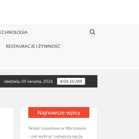
Search for:
TECHNOLOGIA
RESTAURACJE I ŻYWNOŚĆ
strybutor odzieży Fruit of the Loom jest opłacalny dla JDG sprzed
niedziela, 09 sierpnia, 2026
8:06:11 AM
Najnowsze wpisy
Sklejki topolowe w Warszawie
– jak wybrać najlepszą opcję