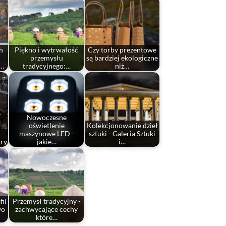
h
Piękno i wytrwałość
Czy torby prezentowe
przemysłu
są bardziej ekologiczne
e…
tradycyjnego:…
niż…
Nowoczesne
oświetlenie
Kolekcjonowanie dzieł
maszynowe LED -
sztuki - Galeria Sztuki
ury
jakie…
i…
fii
Przemysł tradycyjny -
wo
zachwycające cechy
które…