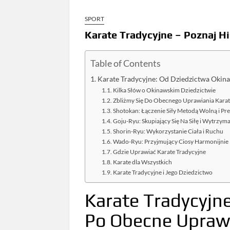
SPORT
Karate Tradycyjne – Poznaj Hi
Table of Contents
Karate Tradycyjne: Od Dziedzictwa Oki
Kilka Słów o Okinawskim Dziedzictwie
Zbliżmy Się Do Obecnego Uprawiania Kara
Shotokan: Łączenie Siły Metodą Wolną i Pr
Goju-Ryu: Skupiający Się Na Siłę i Wytrzym
Shorin-Ryu: Wykorzystanie Ciała i Ruchu
Wado-Ryu: Przyjmujący Ciosy Harmonijnie
Gdzie Uprawiać Karate Tradycyjne
Karate dla Wszystkich
Karate Tradycyjne i Jego Dziedzictwo
Karate Tradycyjn
Po Obecne Upraw