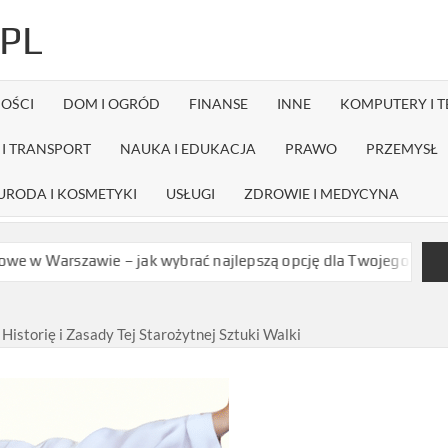
PL
OŚCI
DOM I OGRÓD
FINANSE
INNE
KOMPUTERY I 
I TRANSPORT
NAUKA I EDUKACJA
PRAWO
PRZEMYSŁ
URODA I KOSMETYKI
USŁUGI
ZDROWIE I MEDYCYNA
ie – jak wybrać najlepszą opcję dla Twojego projektu?
Czy dy
Historię i Zasady Tej Starożytnej Sztuki Walki