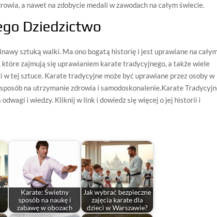
rowia, a nawet na zdobycie medali w zawodach na całym świecie.
Jego Dziedzictwo
nawy sztuką walki. Ma ono bogatą historię i jest uprawiane na cały
, które zajmują się uprawianiem karate tradycyjnego, a także wiele
ingi w tej sztuce. Karate tradycyjne może być uprawiane przez osoby w
ny sposób na utrzymanie zdrowia i samodoskonalenie.Karate Tradycyj
wagi i wiedzy. Kliknij w link i dowiedz się więcej o jej historii i
Karate: Świetny
Jak wybrać bezpieczne
sposób na naukę i
zajęcia karate dla
zabawę w obozach
dzieci w Warszawie?