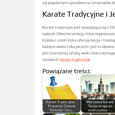
się popularnym sposobem na utrzymanie zd
Karate Tradycyjne i 
Karate tradycyjne jest wywodzącą się z Oki
świecie. Obecnie istnieją różne organizacje
klubów i szkół, które oferują lekcje i tren
każdym wieku i obu płciach i jest to ideal
jest starożytną sztuką walki, która wymaga od
zasadach:
karate tradycyjne
.
Powiązane treści:
Karate Tradycyjne –
Warszawa karate:
Przywróć Dawne
Twoja droga do
Techniki i Ucz…
mistrzostwa –…