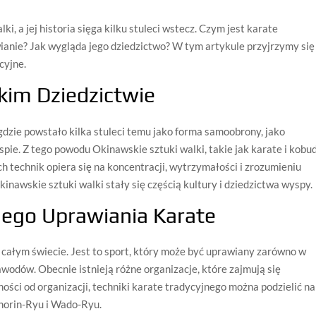
i, a jej historia sięga kilku stuleci wstecz. Czym jest karate
wianie? Jak wygląda jego dziedzictwo? W tym artykule przyjrzymy się
cyjne.
kim Dziedzictwie
gdzie powstało kilka stuleci temu jako forma samoobrony, jako
pie. Z tego powodu Okinawskie sztuki walki, takie jak karate i kobu
ch technik opiera się na koncentracji, wytrzymałości i zrozumieniu
kinawskie sztuki walki stały się częścią kultury i dziedzictwa wyspy.
nego Uprawiania Karate
a całym świecie. Jest to sport, który może być uprawiany zarówno w
awodów. Obecnie istnieją różne organizacje, które zajmują się
ści od organizacji, techniki karate tradycyjnego można podzielić na
Shorin-Ryu i Wado-Ryu.