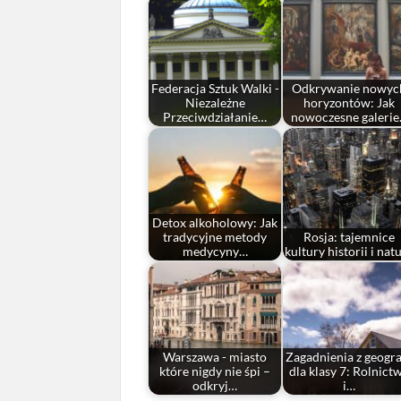
Federacja Sztuk Walki -
Odkrywanie nowyc
Niezależne
horyzontów: Jak
Przeciwdziałanie…
nowoczesne galeri
Detox alkoholowy: Jak
tradycyjne metody
Rosja: tajemnice
medycyny…
kultury historii i nat
Warszawa - miasto
Zagadnienia z geogra
które nigdy nie śpi –
dla klasy 7: Rolnict
odkryj…
i…