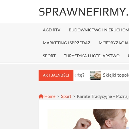
Skip
SPRAWNEFIRMY.
to
content
AGD RTV
BUDOWNICTWO I NIERUCHOM
MARKETING I SPRZEDAŻ
MOTORYZACJA 
SPORT
TURYSTYKA I HOTELARSTWO
k wybrać najlepszą ofertę?
Sklejki topolowe w Warszaw
AKTUALNOŚCI
Home
>
Sport
>
Karate Tradycyjne – Poznaj 