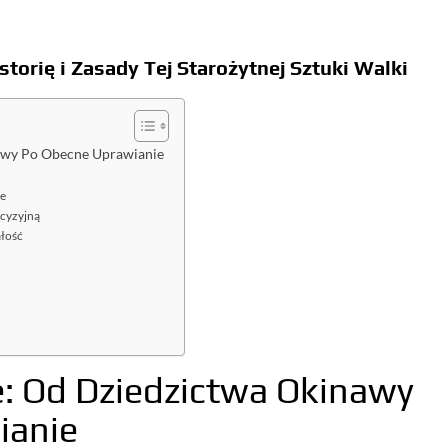
storię i Zasady Tej Starożytnej Sztuki Walki
nawy Po Obecne Uprawianie
te
ecyzyjną
ałość
e: Od Dziedzictwa Okinawy
ianie