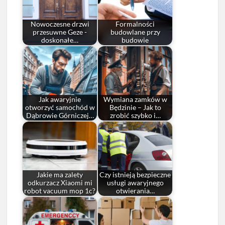
Nowoczesne drzwi
Formalności
przesuwne Geze -
budowlane przy
doskonałe…
budowie
Jak awaryjnie
Wymiana zamków w
otworzyć samochód w
Będzinie – Jak to
Dąbrowie Górniczej…
zrobić szybko i…
Jakie ma zalety
Czy istnieją bezpieczne
odkurzacz Xiaomi mi
usługi awaryjnego
robot vacuum mop 1c?
otwierania…