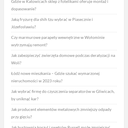
Gdzie w Katowicach sklep z fotelikami oferuje montaż i
dopasowanie?
Jaką fryzurę dla shih tzu wybrać w Piasecznie i
Józefosławiu?
Czy marmurowe parapety wewnętrzne w Wołominie
wytrzymają remont?
Jak zabezpieczyć zwierzęta domowe podczas deratyzacji na
Woli?
Łódź nowe mieszkania – Gdzie szukać wymarzonej
nieruchomości w 2023 roku?
Jak wybrać firmę do czyszczenia separatorów w Gliwicach,
by uniknąć kar?
Jak producent elementów metalowych zmniejszy odpady
przy gięciu?
Jak hurtownia koszul i swetrów Russell może zmniejszyć