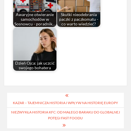
Awaryjne otwieranie
Skutki nieodebrania
samochodów w
paczki z paczkomatu -
Sosnowcu - poradnik…
co warto wiedzieć?
Dzień Ojca: jak uczcić
swojego bohatera
Nawigacja
KAZAR – TAJEMNICZA HISTORIA I WPŁYW NA HISTORIĘ EUROPY
wpisu
NIEZWYKŁA HISTORIA KFC: OD MAŁEGO BARAKU DO GLOBALNEJ
POTĘGI FAST FOODU