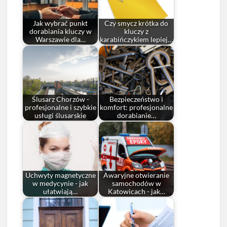
Jak wybrać punkt
Czy smycz krótka do
dorabiania kluczy w
kluczy z
Warszawie dla…
karabińczykiem lepiej…
Ślusarz Chorzów -
Bezpieczeństwo i
profesjonalne i szybkie
komfort: profesjonalne
usługi ślusarskie
dorabianie…
Uchwyty magnetyczne
Awaryjne otwieranie
w medycynie - jak
samochodów w
ułatwiają…
Katowicach - jak…