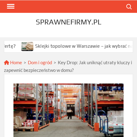
Skip
Search
to
content
SPRAWNEFIRMY.PL
Sklejki topolowe w Warszawie – jak wybrać najlepszą opcję 
Home
>
Dom i ogród
>
Key Drop: Jak uniknąć utraty kluczy i
zapewnić bezpieczeństwo w domu?