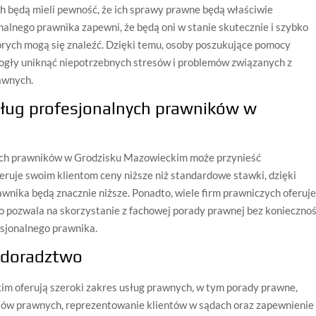
ch będą mieli pewność, że ich sprawy prawne będą właściwie
nalnego prawnika zapewni, że będą oni w stanie skutecznie i szybko
rych mogą się znaleźć. Dzięki temu, osoby poszukujące pomocy
gły uniknąć niepotrzebnych stresów i problemów związanych z
awnych.
usług profesjonalnych prawników w
nych prawników w Grodzisku Mazowieckim może przynieść
eruje swoim klientom ceny niższe niż standardowe stawki, dzięki
wnika będą znacznie niższe. Ponadto, wiele firm prawniczych oferuj
 pozwala na skorzystanie z fachowej porady prawnej bez koniecznoś
esjonalnego prawnika.
 doradztwo
m oferują szeroki zakres usług prawnych, w tym porady prawne,
ów prawnych, reprezentowanie klientów w sądach oraz zapewnienie