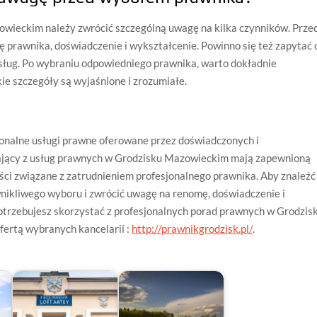
wieckim należy zwrócić szczególną uwagę na kilka czynników. Prze
 prawnika, doświadczenie i wykształcenie. Powinno się też zapytać 
 usług. Po wybraniu odpowiedniego prawnika, warto dokładnie
ie szczegóły są wyjaśnione i zrozumiałe.
jonalne usługi prawne oferowane przez doświadczonych i
ający z usług prawnych w Grodzisku Mazowieckim mają zapewnioną
ści związane z zatrudnieniem profesjonalnego prawnika. Aby znaleźć
nikliwego wyboru i zwrócić uwagę na renomę, doświadczenie i
otrzebujesz skorzystać z profesjonalnych porad prawnych w Grodzis
 ofertą wybranych kancelarii :
http://prawnikgrodzisk.pl/
.