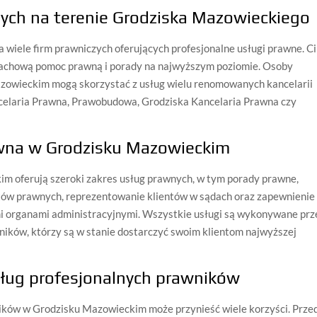
nych na terenie Grodziska Mazowieckiego
 wiele firm prawniczych oferujących profesjonalne usługi prawne. Ci
 fachową pomoc prawną i porady na najwyższym poziomie. Osoby
zowieckim mogą skorzystać z usług wielu renomowanych kancelarii
ncelaria Prawna, Prawobudowa, Grodziska Kancelaria Prawna czy
wna w Grodzisku Mazowieckim
m oferują szeroki zakres usług prawnych, w tym porady prawne,
ów prawnych, reprezentowanie klientów w sądach oraz zapewnienie
mi organami administracyjnymi. Wszystkie usługi są wykonywane prz
ików, którzy są w stanie dostarczyć swoim klientom najwyższej
usług profesjonalnych prawników
ników w Grodzisku Mazowieckim może przynieść wiele korzyści. Prze