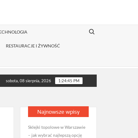
Search for:
TECHNOLOGIA
RESTAURACJE I ŻYWNOŚĆ
ybutor odzieży Fruit of the Loom jest opłacalny dla JDG sprzedaj
sobota, 08 sierpnia, 2026
1:24:46 PM
Najnowsze wpisy
Sklejki topolowe w Warszawie
– jak wybrać najlepszą opcję