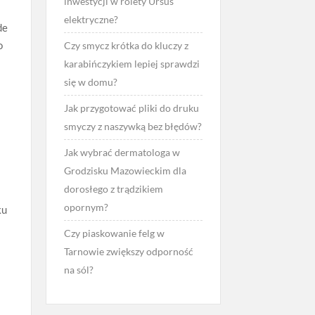
inwestycji w rolety Ursus
elektryczne?
de
o
Czy smycz krótka do kluczy z
karabińczykiem lepiej sprawdzi
się w domu?
Jak przygotować pliki do druku
smyczy z naszywką bez błędów?
Jak wybrać dermatologa w
Grodzisku Mazowieckim dla
dorosłego z trądzikiem
opornym?
ku
Czy piaskowanie felg w
Tarnowie zwiększy odporność
na sól?