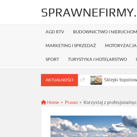
Skip
SPRAWNEFIRMY.
to
content
AGD RTV
BUDOWNICTWO I NIERUCHOM
MARKETING I SPRZEDAŻ
MOTORYZACJA 
SPORT
TURYSTYKA I HOTELARSTWO
wybrać najlepszą ofertę?
Sklejki topolowe w Warszawie
AKTUALNOŚCI
Home
>
Prawo
>
Korzystaj z profesjonaln