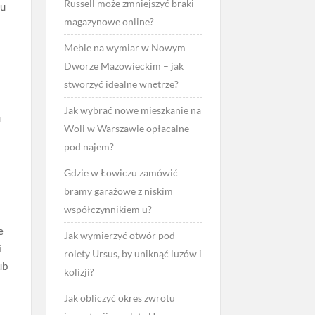
Russell może zmniejszyć braki
ku
magazynowe online?
Meble na wymiar w Nowym
Dworze Mazowieckim – jak
stworzyć idealne wnętrze?
Jak wybrać nowe mieszkanie na
u
Woli w Warszawie opłacalne
pod najem?
Gdzie w Łowiczu zamówić
bramy garażowe z niskim
współczynnikiem u?
e
Jak wymierzyć otwór pod
i
rolety Ursus, by uniknąć luzów i
ub
kolizji?
Jak obliczyć okres zwrotu