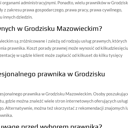
mi organami administracyjnymi. Ponadto, wielu prawników w Grodzis
dy z zakresu prawa gospodarczego, prawa pracy, prawa cywilnego,
u innych dziedzin.
awnych w Grodzisku Mazowieckim?
eckim są zróżnicowane i zależą od rodzaju usług prawnych, których
nia prawnika. Koszt porady prawnej może wynosić od kilkudziesięci
zentację w sądzie klient może zapłacić od kilkuset do kilku tysięcy
esjonalnego prawnika w Grodzisku
rofesjonalnego prawnika w Grodzisku Mazowieckim. Osoby poszukując
u, gdzie można znaleźć wiele stron internetowych oferujących usług
o. Alternatywnie, można też skorzystać z rekomendacji znajomych l
awnika.
ą uwagę przed wyborem prawnika?