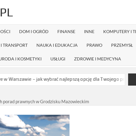
PL
OŚCI
DOM I OGRÓD
FINANSE
INNE
KOMPUTERY I 
I TRANSPORT
NAUKA I EDUKACJA
PRAWO
PRZEMYSŁ
URODA I KOSMETYKI
USŁUGI
ZDROWIE I MEDYCYNA
 – jak wybrać najlepszą opcję dla Twojego projektu?
Czy dystr
ych porad prawnych w Grodzisku Mazowieckim