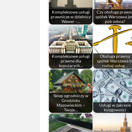
Kompleksowe usługi
Czy obsługa prawn
prawnicze w dzielnicy
spółek Warszawa je
Wawer -…
potrzebna?
Kompleksowe usługi
Obsługa prawna
prawne dla
spółek Warszawa t
kupujących…
rodzaj usług…
Sklep ogrodniczy w
Grodzisku
Mazowieckim –
Usługi w zakresie
Twoje…
księgowości