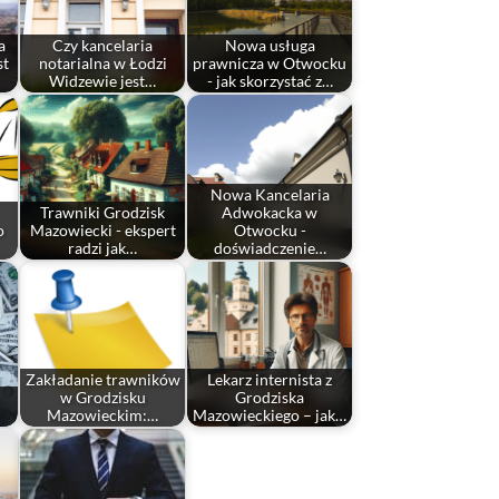
a
Czy kancelaria
Nowa usługa
st
notarialna w Łodzi
prawnicza w Otwocku
Widzewie jest…
- jak skorzystać z…
Nowa Kancelaria
Trawniki Grodzisk
Adwokacka w
o
Mazowiecki - ekspert
Otwocku -
radzi jak…
doświadczenie…
Zakładanie trawników
Lekarz internista z
w Grodzisku
Grodziska
Mazowieckim:…
Mazowieckiego – jak…