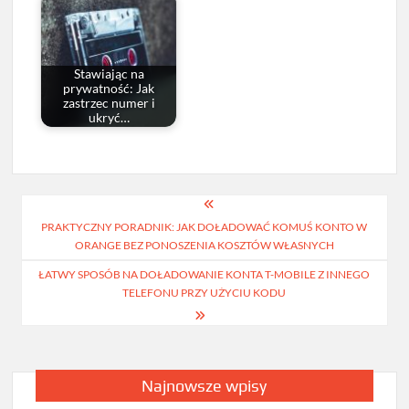
Stawiając na
prywatność: Jak
zastrzec numer i
ukryć…
Nawigacja
PRAKTYCZNY PORADNIK: JAK DOŁADOWAĆ KOMUŚ KONTO W
wpisu
ORANGE BEZ PONOSZENIA KOSZTÓW WŁASNYCH
ŁATWY SPOSÓB NA DOŁADOWANIE KONTA T-MOBILE Z INNEGO
TELEFONU PRZY UŻYCIU KODU
Najnowsze wpisy