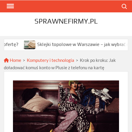
Skip
Search
to
content
SPRAWNEFIRMY.PL
Sklejki topolowe w Warszawie – jak wybrać najlepszą opc
Home
>
Komputery i technologia
>
Krok po kroku: Jak
doładować komuś konto w Plusie z telefonu na kartę