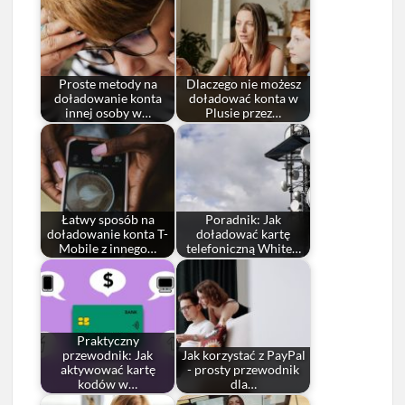
Proste metody na
Dlaczego nie możesz
doładowanie konta
doładować konta w
innej osoby w…
Plusie przez…
Łatwy sposób na
Poradnik: Jak
doładowanie konta T-
doładować kartę
Mobile z innego…
telefoniczną White…
Praktyczny
przewodnik: Jak
Jak korzystać z PayPal
aktywować kartę
- prosty przewodnik
kodów w…
dla…