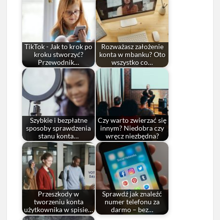
TikTok - Jak to krok po
Rozważasz założenie
kroku stworzyć?
konta w mbanku? Oto
Przewodnik…
wszystko co…
Szybkie i bezpłatne
Czy warto zwierzać się
sposoby sprawdzenia
innym? Niedobra czy
stanu konta…
wręcz niezbędna?
Przeszkody w
Sprawdź jak znaleźć
tworzeniu konta
numer telefonu za
użytkownika w spisie…
darmo – bez…