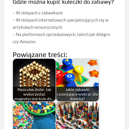
Gdzie można kupić kuleczki do zabawy?
– W sklepach z zabawkami
– W sklepach internetowych specjalizujących się w
artykułach sensorycznych
– Na platformach sprzedażowych, takich jak Allegro
czy Amazon.
Powiązane treści:
Neocube złote: Jak
Jakie zabawki
wykorzystać
rozwijające wybrać dla
magnetyczne kule do…
dziecka?