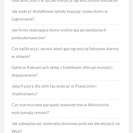
hydraulicznych w Szczecinie przy ograniczonym budżecie?
Jak wykryć dodatkowe opłaty kupując nowe domy w
Legionowie?
Jak firmy stawiające domy wybierają sprawdzonych
podwykonawców?
Czy kalibracja i serwis atest-gaz ograniczą fałszywe alarmy
w sklepie?
Gdzie w Katowicach sklep z fotelikami oferuje montaż i
dopasowanie?
Jaką fryzurę dla shih tzu wybrać w Piasecznie i
Józefosławiu?
Czy marmurowe parapety wewnętrzne w Wołominie
wytrzymają remont?
Jak zabezpieczyć zwierzęta domowe podczas deratyzacji na
Woli?