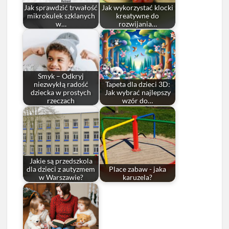
Jak sprawdzić trwałość
Jak wykorzystać klocki
mikrokulek szklanych
kreatywne do
w…
rozwijania…
Smyk – Odkryj
niezwykłą radość
Tapeta dla dzieci 3D:
dziecka w prostych
Jak wybrać najlepszy
rzeczach
wzór do…
Jakie są przedszkola
dla dzieci z autyzmem
Place zabaw - jaka
w Warszawie?
karuzela?