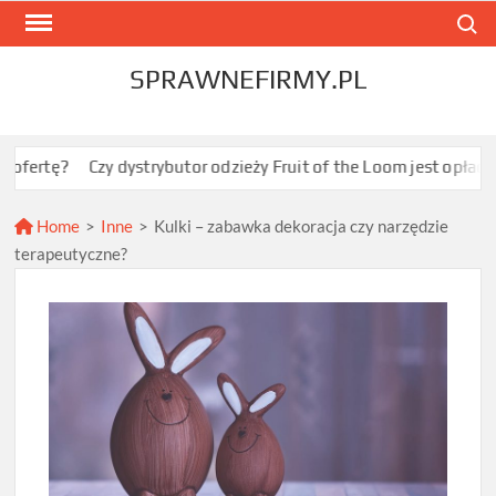
Skip
Search
to
content
SPRAWNEFIRMY.PL
Czy dystrybutor odzieży Fruit of the Loom jest opłacalny dla JD
Home
>
Inne
>
Kulki – zabawka dekoracja czy narzędzie
terapeutyczne?