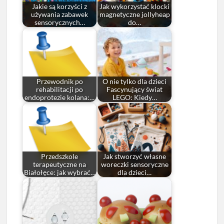
Jakie są korzyści z
Jak wykorzystać klocki
używania zabawek
magnetyczne jollyheap
sensorycznych…
do…
Przewodnik po
O nie tylko dla dzieci
rehabilitacji po
Fascynujący świat
endoprotezie kolana:…
LEGO: Kiedy…
Przedszkole
Jak stworzyć własne
terapeutyczne na
woreczki sensoryczne
Białołęce: jak wybrać…
dla dzieci…