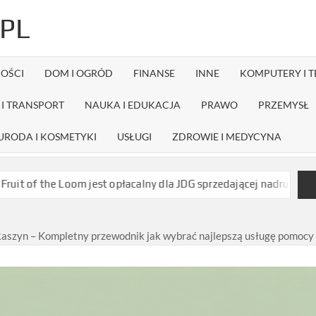
PL
OŚCI
DOM I OGRÓD
FINANSE
INNE
KOMPUTERY I 
I TRANSPORT
NAUKA I EDUKACJA
PRAWO
PRZEMYSŁ
URODA I KOSMETYKI
USŁUGI
ZDROWIE I MEDYCYNA
m jest opłacalny dla JDG sprzedającej nadruki na koszulkach?
Ja
aszyn – Kompletny przewodnik jak wybrać najlepszą usługę pomocy