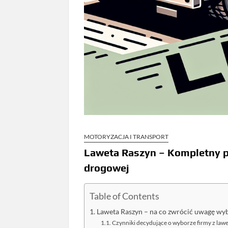
MOTORYZACJA I TRANSPORT
Laweta Raszyn – Kompletny p
drogowej
Table of Contents
Laweta Raszyn – na co zwrócić uwagę wy
Czynniki decydujące o wyborze firmy z law