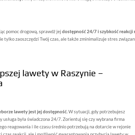
ając pomoc drogową, sprawdź jej
dostępność 24/7 i szybkość reakcji 
ie tylko zaoszczędzi Twój czas, ale także zminimalizuje stres związa
epszej lawety w Raszynie –
a
orze lawety jest jej dostępność.
W sytuacji, gdy potrzebujesz
y usługa była świadczona 24/7. Zorientuj się czy wybrana firma
go reagowania i ile czasu średnio potrzebują na dotarcie w rejonie
ki czas reakcji, ale i możliwość gwarantowania przybycia lawety w