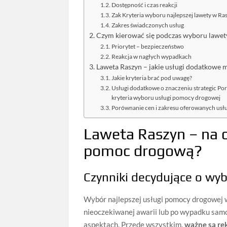
Dostępność i czas reakcji
Zak Kryteria wyboru najlepszej lawety w Ra
Zakres świadczonych usług
Czym kierować się podczas wyboru lawety
Priorytet – bezpieczeństwo
Reakcja w nagłych wypadkach
Laweta Raszyn – jakie usługi dodatkowe 
Jakie kryteria brać pod uwagę?
Usługi dodatkowe o znaczeniu strategic Por
kryteria wyboru usługi pomocy drogowej
Porównanie cen i zakresu oferowanych usł
Laweta Raszyn – na 
pomoc drogową?
Czynniki decydujące o wyb
Wybór najlepszej usługi pomocy drogowej w
nieoczekiwanej awarii lub po wypadku samo
aspektach. Przede wszystkim,
ważne są r