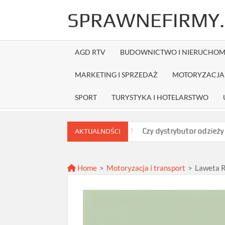
Skip
SPRAWNEFIRMY.
to
content
AGD RTV
BUDOWNICTWO I NIERUCHOM
MARKETING I SPRZEDAŻ
MOTORYZACJA 
SPORT
TURYSTYKA I HOTELARSTWO
ć najlepszą ofertę?
Czy dystrybutor odzieży Fruit of the Loo
AKTUALNOŚCI
Home
>
Motoryzacja i transport
>
Laweta R