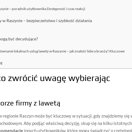
szynie – poradnik użytkownika Dostępność i czas reakcji
 w Raszynie – bezpieczeństwo i szybkość działania
mogą być decydujące?
ównanie lokalnych usług lawety w Raszynie – jak znaleźć lidera branży? Kluczowe
ug
co zwrócić uwagę wybierając
orze firmy z lawetą
 regionie Raszyn może być kluczowy w sytuacji, gdy znajdziemy się 
chodowym. Aby podjąć właściwą decyzję, skup się na kilku istotnych
ekomendacje
innych użytkowników, które mogą świadczyć o rzetelnoś