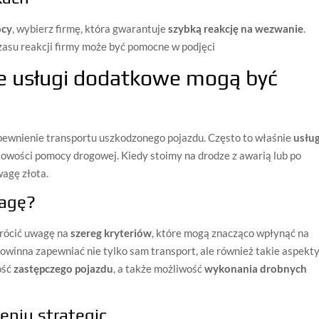
ocy
, wybierz firmę, która gwarantuje
szybką reakcję na wezwanie
.
zasu reakcji firmy może być pomocne w podjęci
ie usługi dodatkowe mogą być
pewnienie transportu uszkodzonego pojazdu. Często to właśnie
usług
sowości pomocy drogowej. Kiedy stoimy na drodze z awarią lub po
agę złota.
wagę?
wrócić uwagę na
szereg kryteriów
, które mogą znacząco wpłynąć na
owinna zapewniać nie tylko sam transport, ale również takie aspekt
ość
zastępczego pojazdu
, a także możliwość
wykonania drobnych
eniu strategic