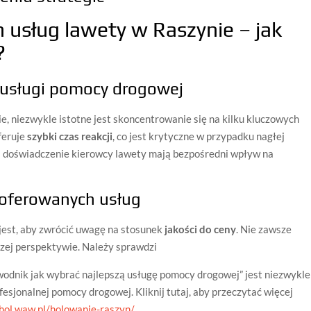
 usług lawety w Raszynie – jak
?
 usługi pomocy drogowej
e, niezwykle istotne jest skoncentrowanie się na kilku kluczowych
feruje
szybki czas reakcji
, co jest krytyczne w przypadku nagłej
i doświadczenie kierowcy lawety mają bezpośredni wpływ na
 oferowanych usług
jest, aby zwrócić uwagę na stosunek
jakości do ceny
. Nie zawsze
szej perspektywie. Należy sprawdzi
odnik jak wybrać najlepszą usługę pomocy drogowej” jest niezwykle
sjonalnej pomocy drogowej. Kliknij tutaj, aby przeczytać więcej
hol.waw.pl/holowanie-raszyn/
.