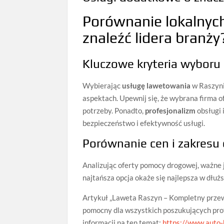
Porównanie lokalnych
znaleźć lidera branży
Kluczowe kryteria wyboru
Wybierając
usługę lawetowania
w Raszyni
aspektach. Upewnij się, że wybrana firma o
potrzeby. Ponadto,
profesjonalizm
obsługi 
bezpieczeństwo i efektywność usługi.
Porównanie cen i zakresu
Analizując oferty pomocy drogowej, ważne 
najtańsza opcja okaże się najlepsza w dłuż
Artykuł „Laweta Raszyn – Kompletny przew
pomocny dla wszystkich poszukujących profe
informacji na ten temat:
https://www.auto-