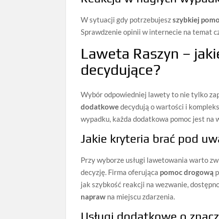
W sytuacji gdy potrzebujesz
szybkiej pom
Sprawdzenie opinii w internecie na temat c
Laweta Raszyn – jak
decydujące?
Wybór odpowiedniej lawety to nie tylko za
dodatkowe
decydują o wartości i komplek
wypadku, każda dodatkowa pomoc jest na w
Jakie kryteria brać pod u
Przy wyborze usługi lawetowania warto z
decyzję. Firma oferująca
pomoc drogową
p
jak szybkość reakcji na wezwanie, dostępn
napraw
na miejscu zdarzenia.
Usługi dodatkowe o znacz