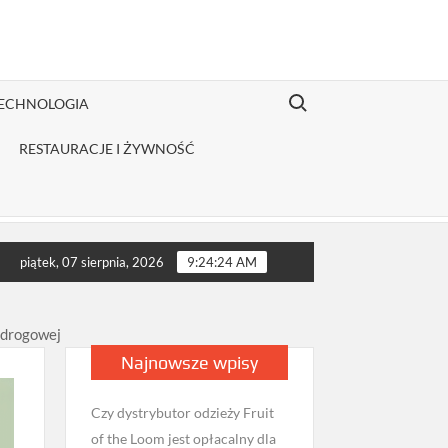
Search for:
TECHNOLOGIA
RESTAURACJE I ŻYWNOŚĆ
kie badania wykonać przed wizytą u androloga w Milanówku?
piątek, 07 sierpnia, 2026
9:24:26 AM
 drogowej
Najnowsze wpisy
Czy dystrybutor odzieży Fruit
of the Loom jest opłacalny dla