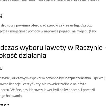
g
ą drogową powinna oferować szeroki zakres usług.
Oprócz
ędzie umiejętność pomocy w naprawie pojazdu na miejscu (tzw.
odczas wyboru lawety w Raszynie 
bkość działania
wo
szynie, kluczowym aspektem powinno być
bezpieczeństwo
. Upewnij
owne licencje i certyfikaty, ale również zadba o należyte
ortu. Ważne, aby kierowcy lawet byli doświadczeni i przeszli
ego holowania.
kach