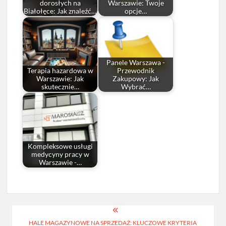
dorosłych na
Warszawie: Twoje
Białołęce: Jak znaleźć…
opcje…
Panele Warszawa -
Terapia hazardowa w
Przewodnik
Warszawie: Jak
Zakupowy: Jak
skutecznie…
Wybrać…
Kompleksowe usługi
medycyny pracy w
Warszawie -…
Nawigacja
HALE MAGAZYNOWE NA SPRZEDAŻ: KLUCZOWE KRYTERIA