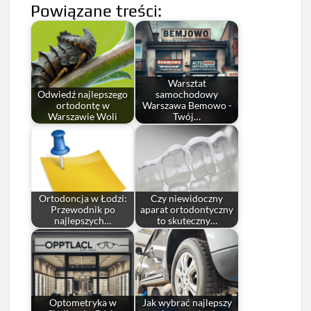
Powiązane treści:
Warsztat
Odwiedź najlepszego
samochodowy
ortodontę w
Warszawa Bemowo -
Warszawie Woli
Twój…
Ortodoncja w Łodzi:
Czy niewidoczny
Przewodnik po
aparat ortodontyczny
najlepszych…
to skuteczny…
Optometryka w
Jak wybrać najlepszy