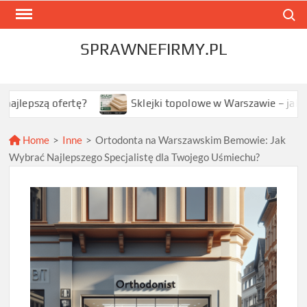
Skip
Search
to
content
SPRAWNEFIRMY.PL
ofertę?
Sklejki topolowe w Warszawie – jak wybrać najl
Home
>
Inne
>
Ortodonta na Warszawskim Bemowie: Jak
Wybrać Najlepszego Specjalistę dla Twojego Uśmiechu?