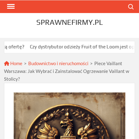
Skip
Search
to
content
SPRAWNEFIRMY.PL
tę?
Czy dystrybutor odzieży Fruit of the Loom jest opłacalny dl
Home
>
Budownictwo i nieruchomości
>
Piece Vaillant
Warszawa: Jak Wybrać i Zainstalować Ogrzewanie Vaillant w
Stolicy?