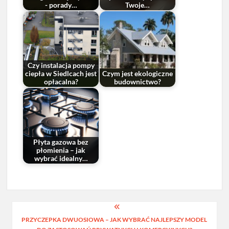
- porady…
Twoje…
Czy instalacja pompy
ciepła w Siedlcach jest
Czym jest ekologiczne
opłacalna?
budownictwo?
Płyta gazowa bez
płomienia – jak
wybrać idealny…
Nawigacja
PRZYCZEPKA DWUOSIOWA – JAK WYBRAĆ NAJLEPSZY MODEL
wpisu