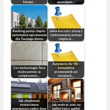
Model…
sposobem…
Ranking pomp ciepła-
Jakie korzyści płyną z
optymalne ogrzewanie
zastosowania pompy
dla Twojego domu
ciepła w…
Autoterm Air 9D -
Czy technologia Tece
kompletny
może pomóc w
przewodnik po
zwiększeniu…
instalacji…
Jak zbudować
nowoczesny
Jak wybrać piec na
energooszczędny dom
pellet który spełni