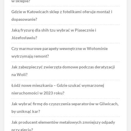
w sklepie?
Gdzie w Katowicach sklep z fotelikami oferuje montaż i
dopasowanie?
Jaką fryzurę dla shih tzu wybrać w Piasecznie i
Józefosławiu?
Czy marmurowe parapety wewnętrzne w Wołominie
wytrzymają remont?
Jak zabezpieczyć zwierzęta domowe podczas deratyzacji
na Woli?
Łódź nowe mieszkania – Gdzie szukać wymarzonej
nieruchomości w 2023 roku?
Jak wybrać firmę do czyszczenia separatorów w Gliwicach,
by uniknąć kar?
Jak producent elementów metalowych zmniejszy odpady
przy gięciu?