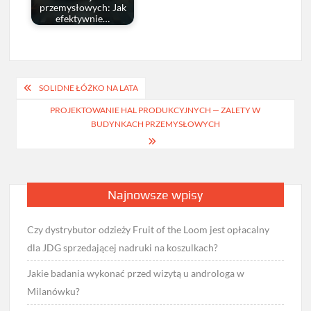
przemysłowych: Jak
efektywnie…
Nawigacja
SOLIDNE ŁÓŻKO NA LATA
wpisu
PROJEKTOWANIE HAL PRODUKCYJNYCH — ZALETY W
BUDYNKACH PRZEMYSŁOWYCH
Najnowsze wpisy
Czy dystrybutor odzieży Fruit of the Loom jest opłacalny
dla JDG sprzedającej nadruki na koszulkach?
Jakie badania wykonać przed wizytą u androloga w
Milanówku?