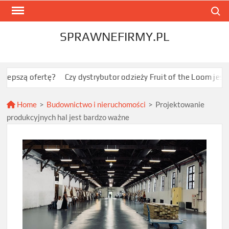
Skip
Search
to
content
SPRAWNEFIRMY.PL
ofertę?
Czy dystrybutor odzieży Fruit of the Loom jest opłacal
Home
>
Budownictwo i nieruchomości
>
Projektowanie
produkcyjnych hal jest bardzo ważne