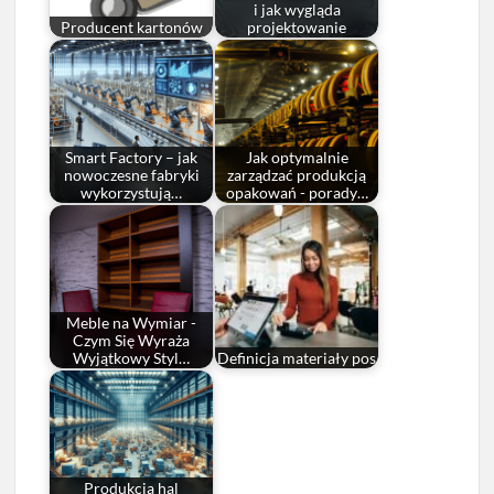
i jak wygląda
Producent kartonów
projektowanie
Smart Factory – jak
Jak optymalnie
nowoczesne fabryki
zarządzać produkcją
wykorzystują…
opakowań - porady…
Meble na Wymiar -
Czym Się Wyraża
Wyjątkowy Styl…
Definicja materiały pos
Produkcja hal