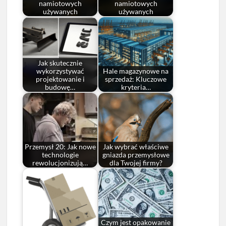
namiotowych
namiotowych
używanych
używanych
Jak skutecznie
wykorzystywać
Hale magazynowe na
projektowanie i
sprzedaż: Kluczowe
budowę…
kryteria…
Przemysł 20: Jak nowe
Jak wybrać właściwe
technologie
gniazda przemysłowe
rewolucjonizują…
dla Twojej firmy?
Czym jest opakowanie