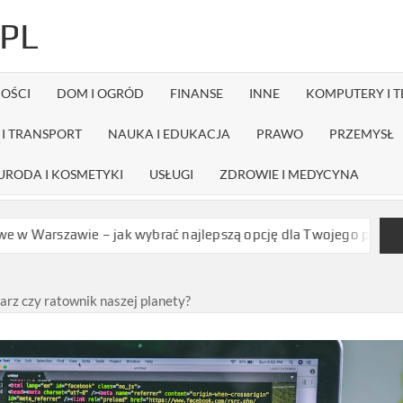
PL
OŚCI
DOM I OGRÓD
FINANSE
INNE
KOMPUTERY I 
I TRANSPORT
NAUKA I EDUKACJA
PRAWO
PRZEMYSŁ
URODA I KOSMETYKI
USŁUGI
ZDROWIE I MEDYCYNA
e – jak wybrać najlepszą opcję dla Twojego projektu?
Czy dyst
arz czy ratownik naszej planety?