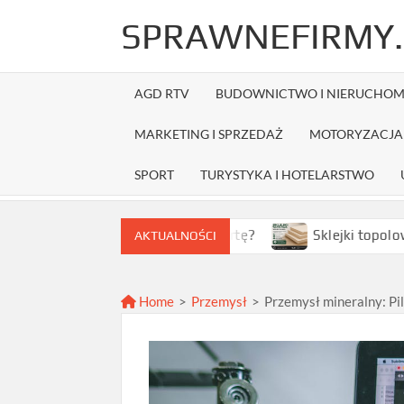
Skip
SPRAWNEFIRMY.
to
content
AGD RTV
BUDOWNICTWO I NIERUCHOM
MARKETING I SPRZEDAŻ
MOTORYZACJA 
SPORT
TURYSTYKA I HOTELARSTWO
wybrać najlepszą ofertę?
Sklejki topolowe w Warszawi
AKTUALNOŚCI
Home
>
Przemysł
>
Przemysł mineralny: Pil