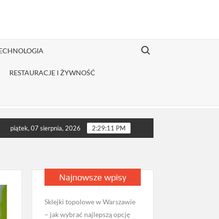
Search for:
TECHNOLOGIA
RESTAURACJE I ŻYWNOŚĆ
rybutor odzieży Fruit of the Loom jest opłacalny dla JDG sprzeda
piątek, 07 sierpnia, 2026
2:29:12 PM
Najnowsze wpisy
Sklejki topolowe w Warszawie
– jak wybrać najlepszą opcję