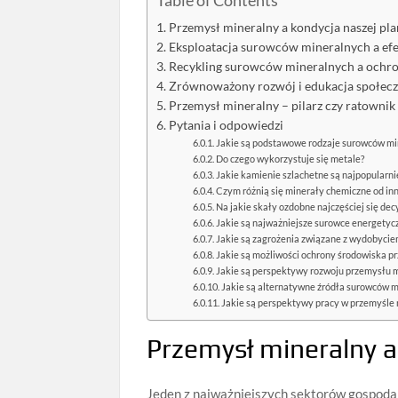
Table of Contents
Przemysł mineralny a kondycja naszej pla
Eksploatacja surowców mineralnych a ef
Recykling surowców mineralnych a ochr
Zrównoważony rozwój i edukacja społec
Przemysł mineralny – pilarz czy ratownik 
Pytania i odpowiedzi
Jakie są podstawowe rodzaje surowców mi
Do czego wykorzystuje się metale?
Jakie kamienie szlachetne są najpopularni
Czym różnią się minerały chemiczne od i
Na jakie skały ozdobne najczęściej się de
Jakie są najważniejsze surowce energety
Jakie są zagrożenia związane z wydobyci
Jakie są możliwości ochrony środowiska 
Jakie są perspektywy rozwoju przemysłu m
Jakie są alternatywne źródła surowców 
Jakie są perspektywy pracy w przemyśle
Przemysł mineralny a
Jeden z najważniejszych sektorów gospodar