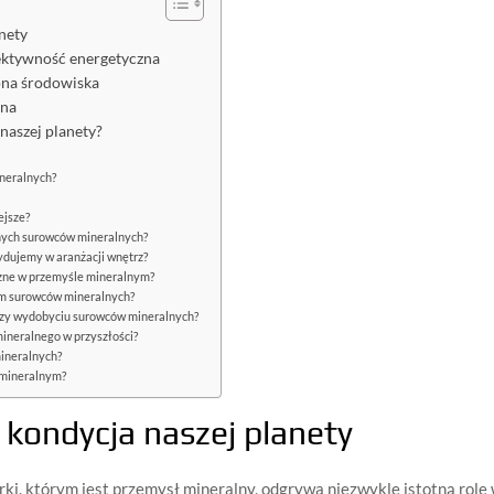
nety
ektywność energetyczna
ona środowiska
zna
naszej planety?
neralnych?
ejsze?
nnych surowców mineralnych?
cydujemy w aranżacji wnętrz?
czne w przemyśle mineralnym?
em surowców mineralnych?
przy wydobyciu surowców mineralnych?
ineralnego w przyszłości?
mineralnych?
 mineralnym?
 kondycja naszej planety
ki, którym jest przemysł mineralny, odgrywa niezwykle istotną rolę