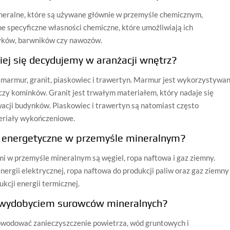
ineralne, które są używane głównie w przemyśle chemicznym,
 specyficzne własności chemiczne, które umożliwiają ich
tyków, barwników czy nawozów.
iej się decydujemy w aranżacji wnętrz?
 marmur, granit, piaskowiec i trawertyn. Marmur jest wykorzystywa
czy kominków. Granit jest trwałym materiałem, który nadaje się
wacji budynków. Piaskowiec i trawertyn są natomiast często
eriały wykończeniowe.
e energetyczne w przemyśle mineralnym?
 w przemyśle mineralnym są węgiel, ropa naftowa i gaz ziemny.
ergii elektrycznej, ropa naftowa do produkcji paliw oraz gaz ziemny
kcji energii termicznej.
z wydobyciem surowców mineralnych?
odować zanieczyszczenie powietrza, wód gruntowych i