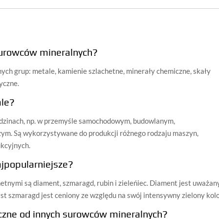
surowców mineralnych?
nych grup: metale, kamienie szlachetne, minerały chemiczne, skały
yczne.
ale?
edzinach, np. w przemyśle samochodowym, budowlanym,
zym. Są wykorzystywane do produkcji różnego rodzaju maszyn,
ukcyjnych.
ajpopularniejsze?
etnymi są diament, szmaragd, rubin i zieleńiec. Diament jest uważan
st szmaragd jest ceniony ze względu na swój intensywny zielony kolo
iczne od innych surowców mineralnych?