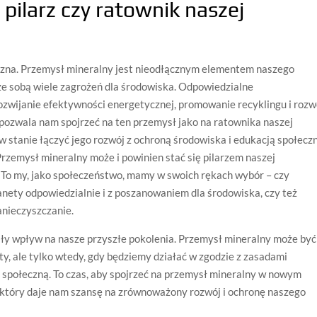
pilarz czy ratownik naszej
aczna. Przemysł mineralny jest nieodłącznym elementem naszego
 ze sobą wiele zagrożeń dla środowiska. Odpowiedzialne
zwijanie efektywności energetycznej, promowanie recyklingu i rozw
 pozwala nam spojrzeć na ten przemysł jako na ratownika naszej
w stanie łączyć jego rozwój z ochroną środowiska i edukacją społecz
rzemysł mineralny może i powinien stać się pilarzem naszej
. To my, jako społeczeństwo, mamy w swoich rękach wybór – czy
ety odpowiedzialnie i z poszanowaniem dla środowiska, czy też
anieczyszczanie.
iały wpływ na nasze przyszłe pokolenia. Przemysł mineralny może być
, ale tylko wtedy, gdy będziemy działać w zgodzie z zasadami
społeczną. To czas, aby spojrzeć na przemysł mineralny w nowym
y, który daje nam szansę na zrównoważony rozwój i ochronę naszego