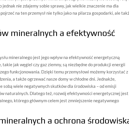
jednak nie zdajemy sobie sprawy, jak wielkie znaczenie ma dla
pojrzeć na ten przemysł nie tylko jako na pilarza gospodarki, ale tak
ów mineralnych a efektywność
słu mineralnego jest jego wpływ na efektywność energetyczną
takie jak węgiel czy gaz ziemny, są niezbędne do produkcji energii
naszego funkcjonowania. Dzięki temu przemysłowi możemy korzystać z
dzenia, a także ogrzewać nasze domy w chłodne dni. Jednakże,
ze sobą wiele negatywnych skutków dla środowiska – od emisji
 naturalnych. Dlatego też, rozwój efektywności energetycznej jest
lnego, którego głównym celem jest zmniejszenie negatywnego
mineralnych a ochrona środowisk