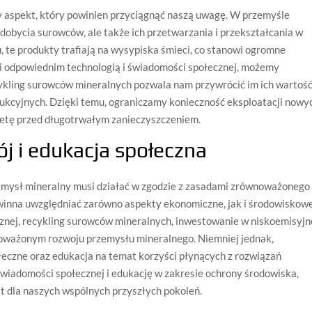
y aspekt, który powinien przyciągnąć naszą uwagę. W przemyśle
dobycia surowców, ale także ich przetwarzania i przekształcania w
, te produkty trafiają na wysypiska śmieci, co stanowi ogromne
ki odpowiednim technologią i świadomości społecznej, możemy
ykling surowców mineralnych pozwala nam przywrócić im ich wartość
ukcyjnych. Dzięki temu, ograniczamy konieczność eksploatacji nowy
netę przed długotrwałym zanieczyszczeniem.
 i edukacja społeczna
zemysł mineralny musi działać w zgodzie z zasadami zrównoważonego
powinna uwzględniać zarówno aspekty ekonomiczne, jak i środowiskowe
znej, recykling surowców mineralnych, inwestowanie w niskoemisyjn
noważonym rozwoju przemysłu mineralnego. Niemniej jednak,
eczne oraz edukacja na temat korzyści płynących z rozwiązań
świadomości społecznej i edukację w zakresie ochrony środowiska,
st dla naszych wspólnych przyszłych pokoleń.