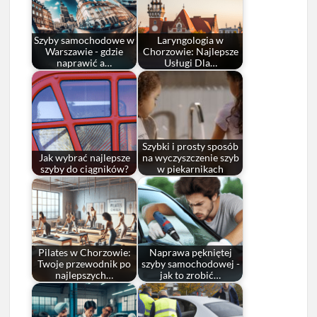
Szyby samochodowe w
Laryngologia w
Warszawie - gdzie
Chorzowie: Najlepsze
naprawić a…
Usługi Dla…
Szybki i prosty sposób
Jak wybrać najlepsze
na wyczyszczenie szyb
szyby do ciągników?
w piekarnikach
Pilates w Chorzowie:
Naprawa pękniętej
Twoje przewodnik po
szyby samochodowej -
najlepszych…
jak to zrobić…