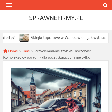
Skip
Search
to
content
SPRAWNEFIRMY.PL
Sklejki topolowe w Warszawie – jak wybrać najlepszą opcj
Home
>
Inne
>
Przyciemnianie szyb w Chorzowie:
Kompleksowy poradnik dla początkujących i nie tylko