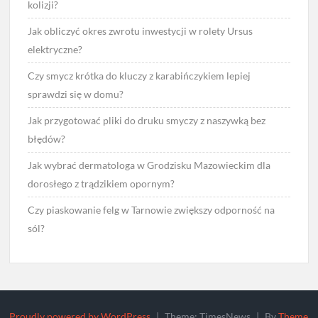
kolizji?
Jak obliczyć okres zwrotu inwestycji w rolety Ursus
elektryczne?
Czy smycz krótka do kluczy z karabińczykiem lepiej
sprawdzi się w domu?
Jak przygotować pliki do druku smyczy z naszywką bez
błędów?
Jak wybrać dermatologa w Grodzisku Mazowieckim dla
dorosłego z trądzikiem opornym?
Czy piaskowanie felg w Tarnowie zwiększy odporność na
sól?
Proudly powered by WordPress
|
Theme: TimesNews
|
By
Theme