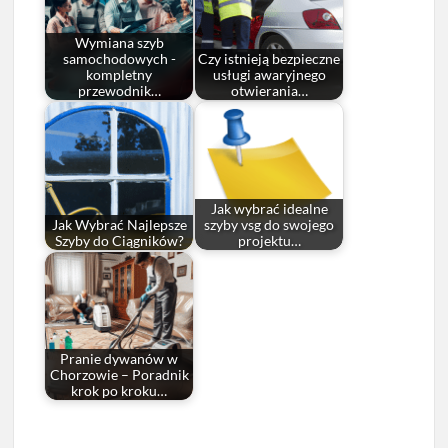
Wymiana szyb
samochodowych -
Czy istnieją bezpieczne
kompletny
usługi awaryjnego
przewodnik…
otwierania…
Jak wybrać idealne
Jak Wybrać Najlepsze
szyby vsg do swojego
Szyby do Ciągników?
projektu…
Pranie dywanów w
Chorzowie – Poradnik
krok po kroku…