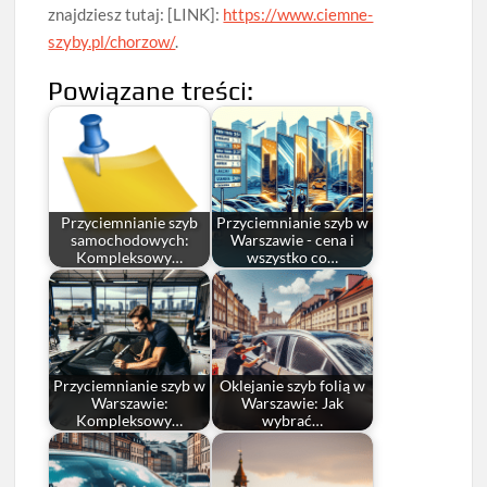
znajdziesz tutaj: [LINK]:
https://www.ciemne-
szyby.pl/chorzow/
.
Powiązane treści:
Przyciemnianie szyb
Przyciemnianie szyb w
samochodowych:
Warszawie - cena i
Kompleksowy…
wszystko co…
Przyciemnianie szyb w
Oklejanie szyb folią w
Warszawie:
Warszawie: Jak
Kompleksowy…
wybrać…