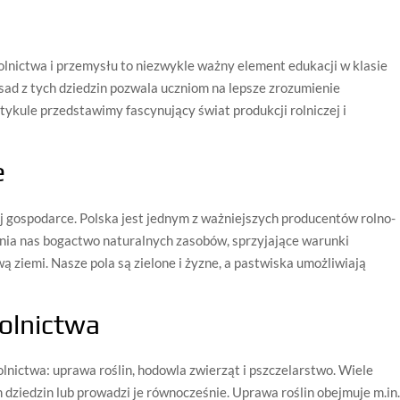
olnictwa i przemysłu to niezwykle ważny element edukacji w klasie
sad z tych dziedzin pozwala uczniom na lepsze zrozumienie
ykule przedstawimy fascynujący świat produkcji rolniczej i
e
j gospodarce. Polska jest jednym z ważniejszych producentów rolno-
nia nas bogactwo naturalnych zasobów, sprzyjające warunki
ą ziemi. Nasze pola są zielone i żyzne, a pastwiska umożliwiają
rolnictwa
lnictwa: uprawa roślin, hodowla zwierząt i pszczelarstwo. Wiele
h dziedzin lub prowadzi je równocześnie. Uprawa roślin obejmuje m.in