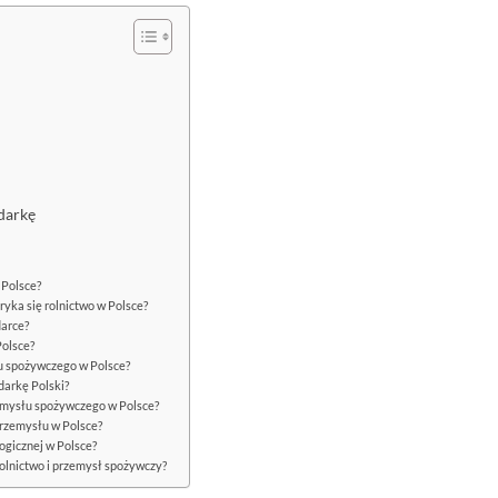
darkę
 Polsce?
ryka się rolnictwo w Polsce?
darce?
Polsce?
u spożywczego w Polsce?
arkę Polski?
zemysłu spożywczego w Polsce?
przemysłu w Polsce?
ogicznej w Polsce?
rolnictwo i przemysł spożywczy?