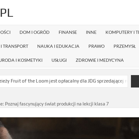
PL
OŚCI
DOM I OGRÓD
FINANSE
INNE
KOMPUTERY I 
I TRANSPORT
NAUKA I EDUKACJA
PRAWO
PRZEMYSŁ
URODA I KOSMETYKI
USŁUGI
ZDROWIE I MEDYCYNA
e Loom jest opłacalny dla JDG sprzedającej nadruki na koszulkach
e: Poznaj fascynujący świat produkcji na lekcji klasa 7