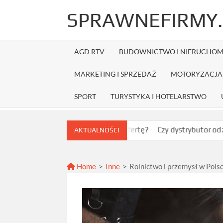
Skip
SPRAWNEFIRMY.
to
content
AGD RTV
BUDOWNICTWO I NIERUCHOM
MARKETING I SPRZEDAŻ
MOTORYZACJA 
SPORT
TURYSTYKA I HOTELARSTWO
 wybrać najlepszą ofertę?
Czy dystrybutor odzieży Fruit of th
AKTUALNOŚCI
Home
>
Inne
>
Rolnictwo i przemysł w Polsc