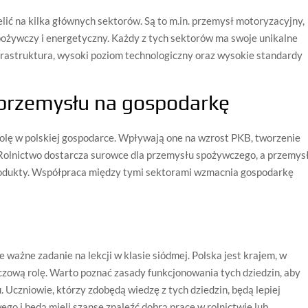
ić na kilka głównych sektorów. Są to m.in. przemysł motoryzacyjny,
spożywczy i energetyczny. Każdy z tych sektorów ma swoje unikalne
 infrastruktura, wysoki poziom technologiczny oraz wysokie standardy
 przemysłu na gospodarkę
olę w polskiej gospodarce. Wpływają one na wzrost PKB, tworzenie
 Rolnictwo dostarcza surowce dla przemysłu spożywczego, a przemys
rodukty. Współpraca między tymi sektorami wzmacnia gospodarkę
 ważne zadanie na lekcji w klasie siódmej. Polska jest krajem, w
czową rolę. Warto poznać zasady funkcjonowania tych dziedzin, aby
. Uczniowie, którzy zdobędą wiedzę z tych dziedzin, będą lepiej
go i będą mieli szansę znaleźć dobrą pracę w rolnictwie lub