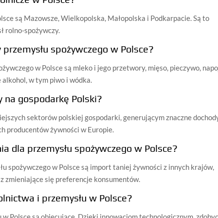
lsce są Mazowsze, Wielkopolska, Małopolska i Podkarpacie. Są to
sł rolno-spożywczy.
ty przemysłu spożywczego w Polsce?
ywczego w Polsce są mleko i jego przetwory, mięso, pieczywo, napo
 alkohol, w tym piwo i wódka.
 na gospodarkę Polski?
ejszych sektorów polskiej gospodarki, generującym znaczne dochody
ych producentów żywności w Europie.
nia dla przemysłu spożywczego w Polsce?
u spożywczego w Polsce są import taniej żywności z innych krajów,
az zmieniające się preferencje konsumentów.
olnictwa i przemysłu w Polsce?
 w Polsce są obiecujące. Dzięki innowacjom technologicznym, zdobyc