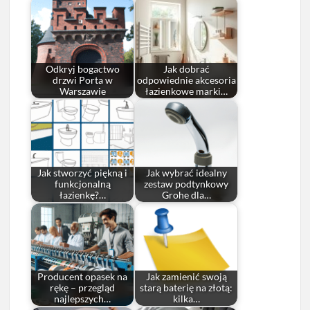
Odkryj bogactwo
Jak dobrać
drzwi Porta w
odpowiednie akcesoria
Warszawie
łazienkowe marki…
Jak stworzyć piękną i
Jak wybrać idealny
funkcjonalną
zestaw podtynkowy
łazienkę?…
Grohe dla…
Producent opasek na
Jak zamienić swoją
rękę – przegląd
starą baterię na złotą:
najlepszych…
kilka…