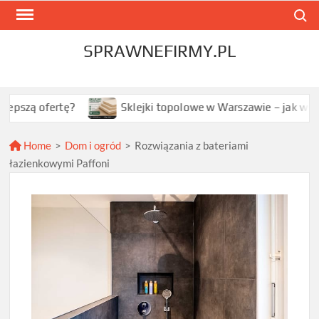
Skip
Search
to
content
SPRAWNEFIRMY.PL
ofertę?
Sklejki topolowe w Warszawie – jak wybrać najl
Home
>
Dom i ogród
>
Rozwiązania z bateriami
łazienkowymi Paffoni