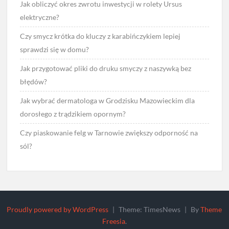
Jak obliczyć okres zwrotu inwestycji w rolety Ursus
elektryczne?
Czy smycz krótka do kluczy z karabińczykiem lepiej
sprawdzi się w domu?
Jak przygotować pliki do druku smyczy z naszywką bez
błędów?
Jak wybrać dermatologa w Grodzisku Mazowieckim dla
dorosłego z trądzikiem opornym?
Czy piaskowanie felg w Tarnowie zwiększy odporność na
sól?
Proudly powered by WordPress
|
Theme: TimesNews
|
By
Theme
Freesia
.