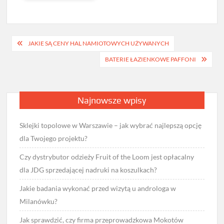
Nawigacja
JAKIE SĄ CENY HAL NAMIOTOWYCH UŻYWANYCH
wpisu
BATERIE ŁAZIENKOWE PAFFONI
Najnowsze wpisy
Sklejki topolowe w Warszawie – jak wybrać najlepszą opcję
dla Twojego projektu?
Czy dystrybutor odzieży Fruit of the Loom jest opłacalny
dla JDG sprzedającej nadruki na koszulkach?
Jakie badania wykonać przed wizytą u androloga w
Milanówku?
Jak sprawdzić, czy firma przeprowadzkowa Mokotów