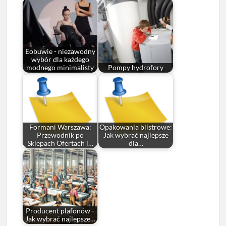
Eobuwie - niezawodny
wybór dla każdego
modnego minimalisty
Pompy hydrofory
Formani Warszawa:
Opakowania blistrowe:
Przewodnik po
Jak wybrać najlepsze
Sklepach Ofertach i…
dla…
Producent plafonów -
Jak wybrać najlepsze…