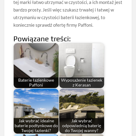
tej marki łatwo utrzymać w czystości, a ich montaż jest
bardzo prosty. Jeśli więc szukasz trwałej i łatwej w
utrzymaniu w czystości baterii łazienkowej, to
koniecznie sprawdź ofertę firmy Paffoni.
Powiązane treści:
Baterie łazienkowe
Wyposażenie łazienek
Paffoni
z Kerasan
Jak wybrać idealne
Jak wybrać
baterie podtynkowe do
odpowiednią baterię
Twojej łazienki?
do Twojej wanny?