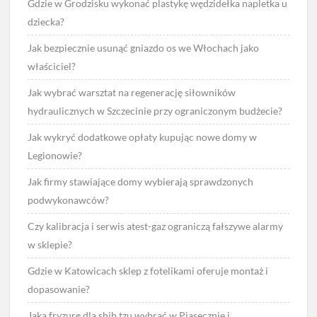
Gdzie w Grodzisku wykonać plastykę wędzidełka napletka u
dziecka?
Jak bezpiecznie usunąć gniazdo os we Włochach jako
właściciel?
Jak wybrać warsztat na regenerację siłowników
hydraulicznych w Szczecinie przy ograniczonym budżecie?
Jak wykryć dodatkowe opłaty kupując nowe domy w
Legionowie?
Jak firmy stawiające domy wybierają sprawdzonych
podwykonawców?
Czy kalibracja i serwis atest-gaz ograniczą fałszywe alarmy
w sklepie?
Gdzie w Katowicach sklep z fotelikami oferuje montaż i
dopasowanie?
Jaką fryzurę dla shih tzu wybrać w Piasecznie i