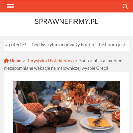
Skip
Search
to
content
SPRAWNEFIRMY.PL
ę?
Czy dystrybutor odzieży Fruit of the Loom jest opłacalny dla
Home
>
Turystyka i hotelarstwo
>
Santorini – raj na ziemi:
niezapomniane wakacje na malowniczej wyspie Grecji