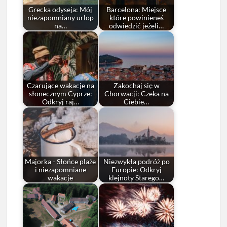
Grecka odyseja: Mój
Barcelona: Miejsce
niezapomniany urlop
które powinieneś
na…
odwiedzić jeżeli…
Czarujące wakacje na
Zakochaj się w
słonecznym Cyprze:
Chorwacji: Czeka na
Odkryj raj…
Ciebie…
Majorka - Słońce plaże
Niezwykła podróż po
i niezapomniane
Europie: Odkryj
wakacje
klejnoty Starego…