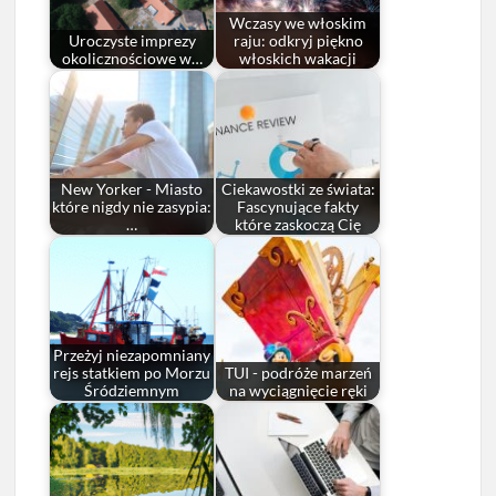
Wczasy we włoskim
Uroczyste imprezy
raju: odkryj piękno
okolicznościowe w…
włoskich wakacji
New Yorker - Miasto
Ciekawostki ze świata:
które nigdy nie zasypia:
Fascynujące fakty
…
które zaskoczą Cię
Przeżyj niezapomniany
rejs statkiem po Morzu
TUI - podróże marzeń
Śródziemnym
na wyciągnięcie ręki