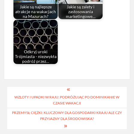
Jakie są najlepsze
Jakie są zalety i
atrakcje na wakacjach
zastosowania
na Mazurach?
marketingowe…
Odkryj uroki
Trójmiasta - niezwykła
podróż przez…
Nawigacja
WZLOTY I UPADKI W RAJU: PODRÓŻUJĄC PO DOMINIKANIE W
wpisu
CZASIE WAKACJI
PRZEMYSŁ CIĘŻKI: KLUCZOWY DLA GOSPODARKI KRAJU ALE CZY
PRZYJAZNY DLA ŚRODOWISKA?