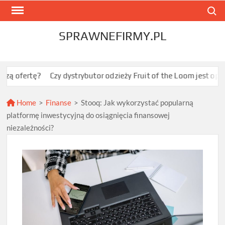
Skip
Search
to
content
SPRAWNEFIRMY.PL
ę?
Czy dystrybutor odzieży Fruit of the Loom jest opłacalny dl
Home
>
Finanse
>
Stooq: Jak wykorzystać popularną
platformę inwestycyjną do osiągnięcia finansowej
niezależności?