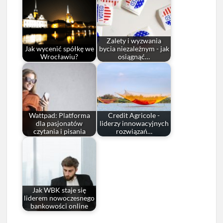
Zalety i wyzwania
Jak wycenić spółkę we
bycia niezależnym - jak
Wrocławiu?
osiągnąć…
Wattpad: Platforma
Credit Agricole -
dla pasjonatów
liderzy innowacyjnych
czytania i pisania
rozwiązań…
Jak WBK staje się
liderem nowoczesnego
bankowości online