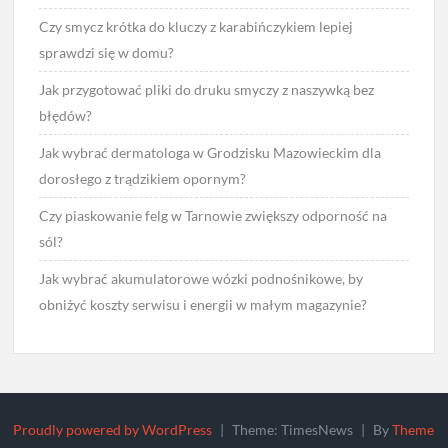
Czy smycz krótka do kluczy z karabińczykiem lepiej
sprawdzi się w domu?
Jak przygotować pliki do druku smyczy z naszywką bez
błędów?
Jak wybrać dermatologa w Grodzisku Mazowieckim dla
dorosłego z trądzikiem opornym?
Czy piaskowanie felg w Tarnowie zwiększy odporność na
sól?
Jak wybrać akumulatorowe wózki podnośnikowe, by
obniżyć koszty serwisu i energii w małym magazynie?
Proudly powered by WordPress
|
Theme: TimesNews
|
By
Theme