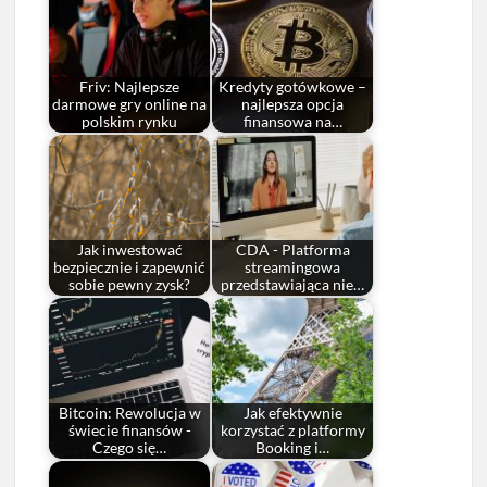
Friv: Najlepsze
Kredyty gotówkowe –
darmowe gry online na
najlepsza opcja
polskim rynku
finansowa na…
Jak inwestować
CDA - Platforma
bezpiecznie i zapewnić
streamingowa
sobie pewny zysk?
przedstawiająca nie…
Bitcoin: Rewolucja w
Jak efektywnie
świecie finansów -
korzystać z platformy
Czego się…
Booking i…