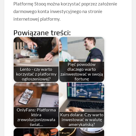
Platformę Stooq można korzystać poprzez założenie
darmowego konta inwestycyjnego na stronie
internetowej platformy.
Powiązane treści:
Pięć powodów
Lento - czy warto
dlaczego warto
korzystać z platformy
zainwestować w swoją
ogłoszeniowej?
fortunę
OnlyFans: Platforma
która
Kurs dolara: Czy warto
zrewolucjonizowała
inwestować w walutę
świat…
amerykańską?