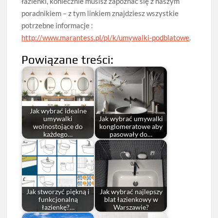
łazienki, koniecznie musisz zapoznać się z naszym
poradnikiem – z tym linkiem znajdziesz wszystkie
potrzebne informacje :
http://www.marantess.pl/pl/k/umywalki-podblatowe
.
Powiązane treści:
Jak wybrać idealne
umywalki
Jak wybrać umywalki
wolnostojące do
konglomeratowe aby
każdego…
pasowały do…
Jak stworzyć piękną i
Jak wybrać najlepszy
funkcjonalną
blat łazienkowy w
łazienkę?…
Warszawie?