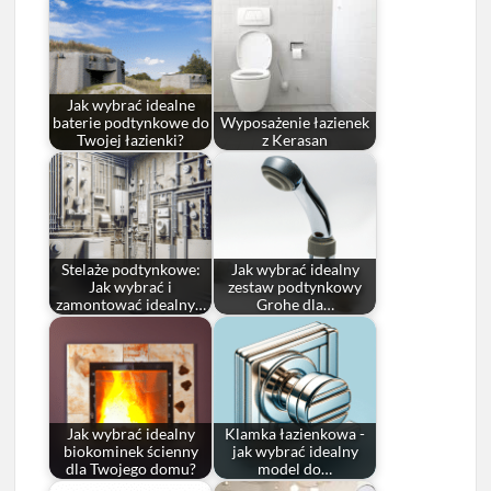
Jak wybrać idealne
baterie podtynkowe do
Wyposażenie łazienek
Twojej łazienki?
z Kerasan
Stelaże podtynkowe:
Jak wybrać idealny
Jak wybrać i
zestaw podtynkowy
zamontować idealny…
Grohe dla…
Jak wybrać idealny
Klamka łazienkowa -
biokominek ścienny
jak wybrać idealny
dla Twojego domu?
model do…