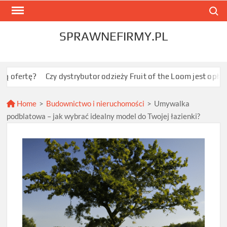
Skip
Search
to
content
SPRAWNEFIRMY.PL
?
Czy dystrybutor odzieży Fruit of the Loom jest opłacalny dla 
Home
>
Budownictwo i nieruchomości
>
Umywalka
podblatowa – jak wybrać idealny model do Twojej łazienki?