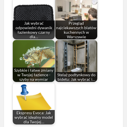
Jak wybrać
Przegląd
odpowiedni dywanik
najciekawszych blatów
łazienkowy czarny
kuchennych w
dla…
Warszawie
Szybkie i łatwe zmiany
w Twojej łazience -
Stelaż podtynkowy do
szyby na wymiar
bidetu: Jak wybrać i…
Ekspresy Evoca: Jak
wybrać idealny model
dla Twojej…