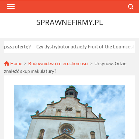
Skip
Search
to
content
SPRAWNEFIRMY.PL
tę?
Czy dystrybutor odzieży Fruit of the Loom jest opłacalny d
Home
>
Budownictwo i nieruchomości
>
Ursynów: Gdzie
znaleźć skup makulatury?