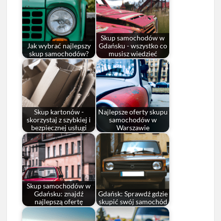
Skup samochodów w
Jak wybrać najlepszy
Gdańsku - wszystko co
skup samochodów?
musisz wiedzieć
Skup kartonów -
Najlepsze oferty skupu
skorzystaj z szybkiej i
samochodów w
bezpiecznej usługi
Warszawie
Skup samochodów w
Gdańsku: znajdź
Gdańsk: Sprawdź gdzie
najlepszą ofertę
skupić swój samochód