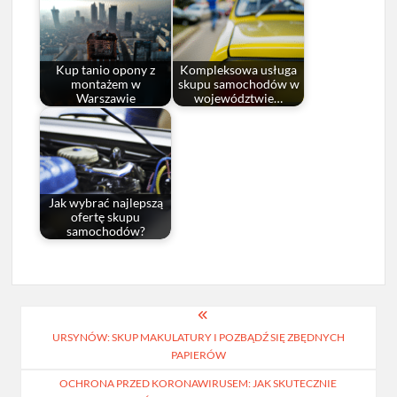
Kup tanio opony z
Kompleksowa usługa
montażem w
skupu samochodów w
Warszawie
województwie…
Jak wybrać najlepszą
ofertę skupu
samochodów?
Nawigacja
URSYNÓW: SKUP MAKULATURY I POZBĄDŹ SIĘ ZBĘDNYCH
wpisu
PAPIERÓW
OCHRONA PRZED KORONAWIRUSEM: JAK SKUTECZNIE