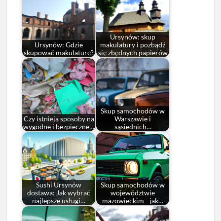
Ursynów: skup
Ursynów: Gdzie
makulatury i pozbądź
skupować makulaturę?
się zbędnych papierów
Skup samochodów w
Czy istnieją sposoby na
Warszawie i
wygodne i bezpieczne…
sąsiednich…
Sushi Ursynów
Skup samochodów w
dostawa: Jak wybrać
województwie
najlepsze usługi…
mazowieckim - jak…