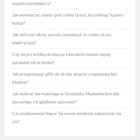
współczynnikiem u?
Jak wymierzyć otwór pod rolety Ursus, by uniknąć luzów i
kolizji?
Jak obliczyć okres zwrotu inwestycji w rolety Ursus
elektryczne?
Czy smycz krótka do kluczy z karabińczykiem lepiej
sprawdzi się w domu?
Jak przygotować pliki do druku smyczy z naszywką bez
błędów?
Jak wybrać dermatologa w Grodzisku Mazowieckim dla
dorosłego z trądzikiem opornym?
Czy piaskowanie felg w Tarnowie zwiększy odporność na
sól?