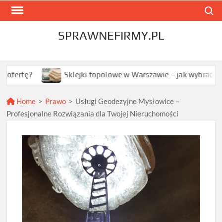
Skip
Search
to
content
SPRAWNEFIRMY.PL
Sklejki topolowe w Warszawie – jak wybrać najlepszą opc
Home
>
Prawo
>
Usługi Geodezyjne Mysłowice –
Profesjonalne Rozwiązania dla Twojej Nieruchomości