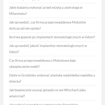
Jakie badania wykonać przed wizytą u androloga w
Milanówku?
Jak sprawdzić, czy firma przeprowadzkowa Mokotów
dolicza ukryte opłaty?
Ile trwa gojenie po implantach stomatologicznych w Gdyni?
Jak sprawdzić jakość implantów stomatologicznych w
Gdyni?
Czy firma przeprowadzkowa z Mokotowa daje
ubezpieczenie mebli?
Gdzie w Grodzisku wykonać plastykę wędzidełka napletka u
dziecka?
Jak bezpiecznie usunąć gniazdo os we Włochach jako
właściciel?
Jak wybrać warsztat na regenerację siłowników