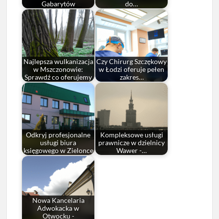
Gabarytów
do…
Najlepsza wulkanizacja
Czy Chirurg Szczękowy
w Mszczonowie:
w Łodzi oferuje pełen
Sprawdź co oferujemy
zakres…
Odkryj profesjonalne
Kompleksowe usługi
usługi biura
prawnicze w dzielnicy
księgowego w Zielonce
Wawer -…
Nowa Kancelaria
Adwokacka w
Otwocku -