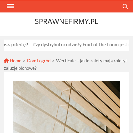
Skip
Search
to
content
SPRAWNEFIRMY.PL
tę?
Czy dystrybutor odzieży Fruit of the Loom jest opłacalny d
Home
>
Dom i ogród
>
Werticale – jakie zalety mają rolety i
żaluzje pionowe?