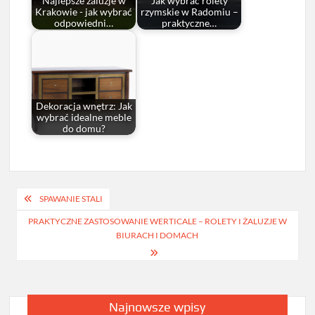
Najlepsze żaluzje w
Jak wybrać rolety
Krakowie - jak wybrać
rzymskie w Radomiu –
odpowiedni…
praktyczne…
Dekoracja wnętrz: Jak
wybrać idealne meble
do domu?
Nawigacja
SPAWANIE STALI
wpisu
PRAKTYCZNE ZASTOSOWANIE WERTICALE – ROLETY I ŻALUZJE W
BIURACH I DOMACH
Najnowsze wpisy