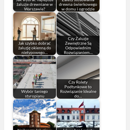
żaluzje drewniane w
drewna świerkowego
Warszawie?
w domu i ogrodzie
Czy Żaluzje
Jak szybko dobrać
Zewnętrzne Są
żaluzję okienną do
Odpowiednim
nietypowego…
Rozwiązaniem…
Czy Rolety
Podtynkowe to
Wybór taniego
Rozwiązanie Idealne
styropianu
do…