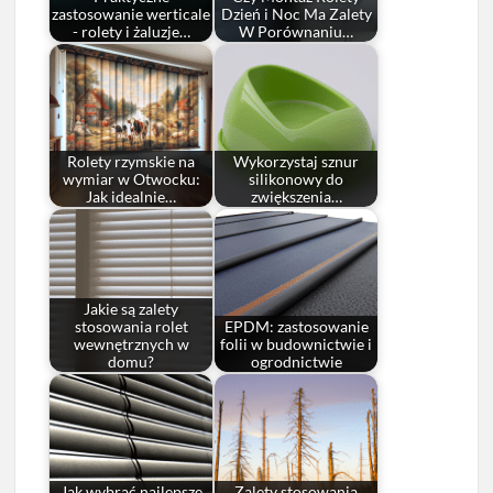
zastosowanie werticale
Dzień i Noc Ma Zalety
- rolety i żaluzje…
W Porównaniu…
Rolety rzymskie na
Wykorzystaj sznur
wymiar w Otwocku:
silikonowy do
Jak idealnie…
zwiększenia…
Jakie są zalety
stosowania rolet
EPDM: zastosowanie
wewnętrznych w
folii w budownictwie i
domu?
ogrodnictwie
Jak wybrać najlepsze
Zalety stosowania