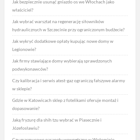
Jak bezpiecznie usunąć gniazdo os we Włochach jako
właściciel?
Jak wybrać warsztat na regenerację siłowników
hydraulicznych w Szczecinie przy ograniczonym budżecie?
Jak wykryć dodatkowe opłaty kupując nowe domy w
Legionowie?
Jak firmy stawiające domy wybierają sprawdzonych
podwykonawców?
Czy kalibracja i serwis atest-gaz ograniczą fałszywe alarmy
w sklepie?
Gdzie w Katowicach sklep z fotelikami oferuje montaż i
dopasowanie?
Jaką fryzurę dla shih tzu wybrać w Piasecznie i
Józefosławiu?
Czy marmurowe parapety wewnętrzne w Wołominie