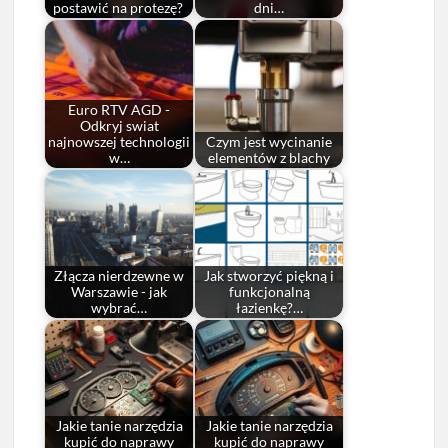
postawić na protezę?
dni…
Euro RTV AGD -
Odkryj swiat
najnowszej technologii
Czym jest wycinanie
w…
elementów z blachy
Złącza nierdzewne w
Jak stworzyć piękną i
Warszawie - jak
funkcjonalną
wybrać…
łazienkę?…
Jakie tanie narzędzia
Jakie tanie narzędzia
kupić do naprawy
kupić do naprawy