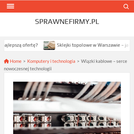
Skip
Search
to
content
SPRAWNEFIRMY.PL
ą ofertę?
Sklejki topolowe w Warszawie – jak wybrać na
Home
>
Komputery i technologia
>
Wiązki kablowe – serce
nowoczesnej technologii