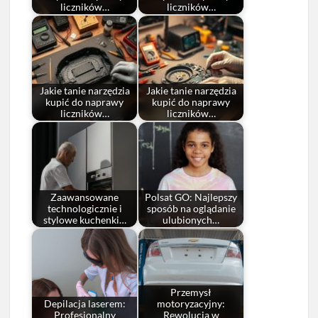
liczników…
liczników…
Jakie tanie narzędzia
Jakie tanie narzędzia
kupić do naprawy
kupić do naprawy
liczników…
liczników…
Zaawansowane
Polsat GO: Najlepszy
technologicznie i
sposób na oglądanie
stylowe kuchenki…
ulubionych…
Przemysł
Depilacja laserem:
motoryzacyjny:
Profesjonalny
Rewolucja w