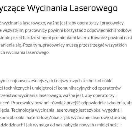
tyczące Wycinania Laserowego
 wycinania laserowego, ważne jest, aby operatorzy i pracownicy
ede wszystkim, pracownicy powinni korzystać z odpowiednich środków
 siebie przed bardzo silnymi promieniami lasera. Również powinni nos
ranienia się. Poza tym, pracownicy muszą przestrzegać wszystkich
ych wycinania laserowego.
nym z najnowocześniejszych i najszybszych technik obróbki
i technicznych i umiejętności komunikacyjnych od operatorów i
czeństwo wycinania laserowego, ważne jest, aby operatorzy i
leceń. Pracownicy powinni również przejść odpowiednie szkolenia, ab
ięcia. Technologia wycinania laserowego jest szybka, wygodna i
ami obróbki materiałów.Zobacz, jak wycinanie laserowe stało się
ziedzinach i jak wymaga od nas nabycia nowych umiejętności :