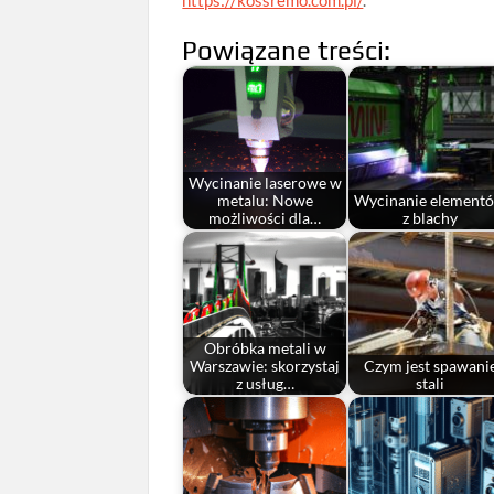
Powiązane treści:
Wycinanie laserowe w
metalu: Nowe
Wycinanie element
możliwości dla…
z blachy
Obróbka metali w
Warszawie: skorzystaj
Czym jest spawani
z usług…
stali