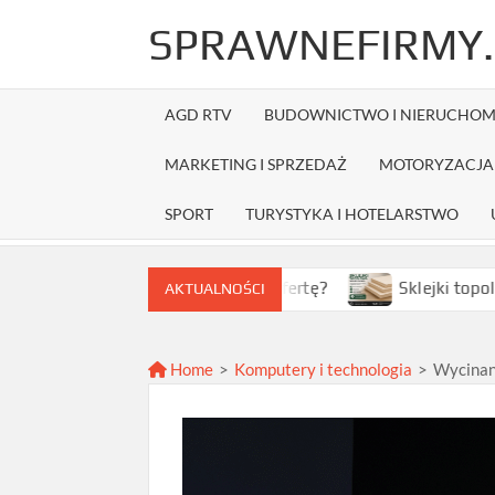
Skip
SPRAWNEFIRMY.
to
content
AGD RTV
BUDOWNICTWO I NIERUCHOM
MARKETING I SPRZEDAŻ
MOTORYZACJA 
SPORT
TURYSTYKA I HOTELARSTWO
k wybrać najlepszą ofertę?
Sklejki topolowe w Warsza
AKTUALNOŚCI
Home
>
Komputery i technologia
>
Wycinan