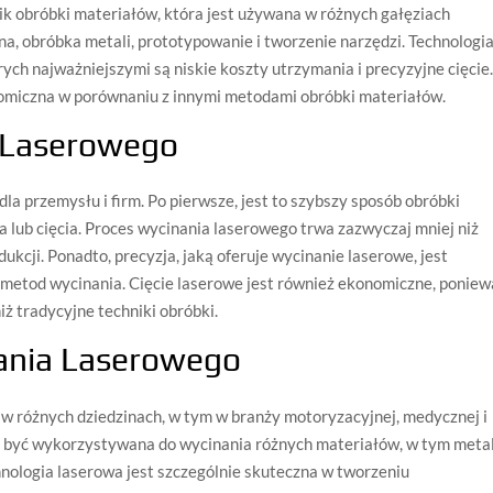
ik obróbki materiałów, która jest używana w różnych gałęziach
a, obróbka metali, prototypowanie i tworzenie narzędzi. Technologi
rych najważniejszymi są niskie koszty utrzymania i precyzyjne cięcie
nomiczna w porównaniu z innymi metodami obróbki materiałów.
a Laserowego
la przemysłu i firm. Po pierwsze, jest to szybszy sposób obróbki
a lub cięcia. Proces wycinania laserowego trwa zazwyczaj mniej niż
ukcji. Ponadto, precyzja, jaką oferuje wycinanie laserowe, jest
metod wycinania. Cięcie laserowe jest również ekonomiczne, poniew
 tradycyjne techniki obróbki.
ania Laserowego
w różnych dziedzinach, w tym w branży motoryzacyjnej, medycznej i
e być wykorzystywana do wycinania różnych materiałów, w tym metal
hnologia laserowa jest szczególnie skuteczna w tworzeniu