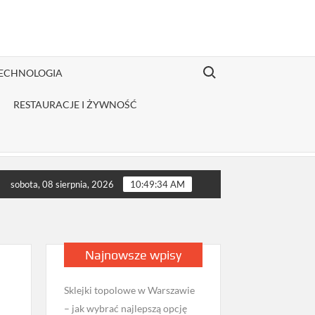
Search for:
TECHNOLOGIA
RESTAURACJE I ŻYWNOŚĆ
strybutor odzieży Fruit of the Loom jest opłacalny dla JDG sprze
sobota, 08 sierpnia, 2026
10:49:35 AM
Najnowsze wpisy
Sklejki topolowe w Warszawie
– jak wybrać najlepszą opcję