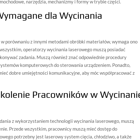
amochodowe, narzędzia, mechanizmy i formy w trybie części.
Wymagane dla Wycinania
ze w porównaniu z innymi metodami obróbki materiałów, wymaga ono
 wszystkim, operatorzy wycinania laserowego muszą posiadać
ykonywać zadania. Muszą również znać odpowiednie procedury
z systemów komputerowych do sterowania urządzeniem. Ponadto,
mieć dobre umiejętności komunikacyjne, aby móc współpracować z
zkolenie Pracowników w Wycinani
ania z wykorzystaniem technologii wycinania laserowego, muszą
enie. Przede wszystkim, pracownicy muszą mieć dostęp do
owego potrzebny jest laserowy system cięcia, chłodziwo, a także