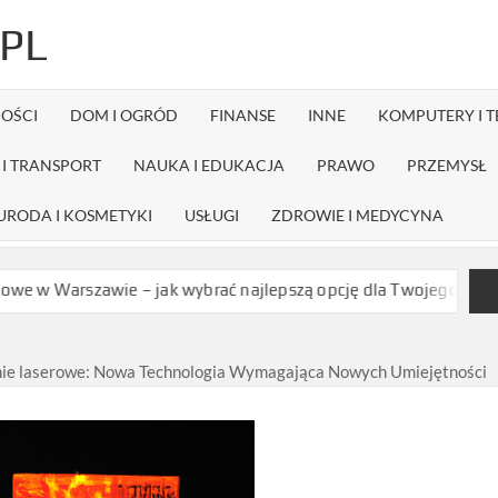
PL
OŚCI
DOM I OGRÓD
FINANSE
INNE
KOMPUTERY I 
I TRANSPORT
NAUKA I EDUKACJA
PRAWO
PRZEMYSŁ
URODA I KOSMETYKI
USŁUGI
ZDROWIE I MEDYCYNA
wie – jak wybrać najlepszą opcję dla Twojego projektu?
Czy dy
ie laserowe: Nowa Technologia Wymagająca Nowych Umiejętności