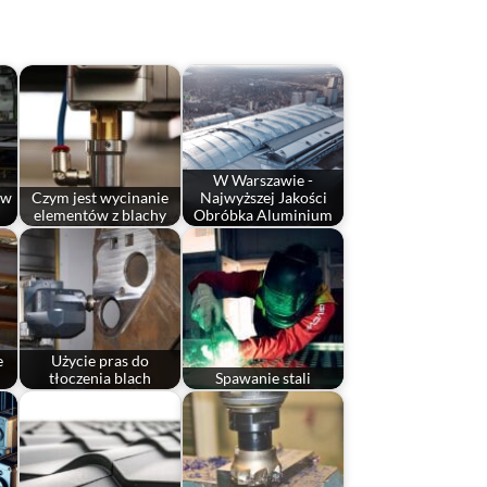
W Warszawie -
ów
Czym jest wycinanie
Najwyższej Jakości
elementów z blachy
Obróbka Aluminium
e
Użycie pras do
tłoczenia blach
Spawanie stali