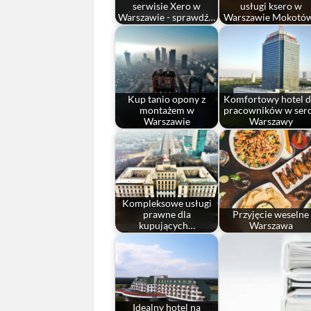
serwisie Xero w
usługi ksero w
Warszawie - sprawdź…
Warszawie Mokotó
Kup tanio opony z
Komfortowy hotel d
montażem w
pracowników w ser
Warszawie
Warszawy
Kompleksowe usługi
prawne dla
Przyjęcie weselne
kupujących…
Warszawa
Idealny hotel na