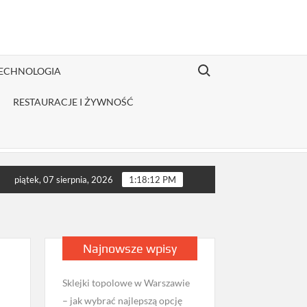
Search for:
TECHNOLOGIA
RESTAURACJE I ŻYWNOŚĆ
rybutor odzieży Fruit of the Loom jest opłacalny dla JDG sprzeda
piątek, 07 sierpnia, 2026
1:18:13 PM
Najnowsze wpisy
Sklejki topolowe w Warszawie
– jak wybrać najlepszą opcję