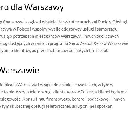
ero dla Warszawy
g finansowych, ogłosił właśnie, że wkrótce uruchomi Punkty Obsługi
icjatywa w Polsce i wspólny wysiłek dostawcy usługi i samorządu
myślą o potrzebach mieszkańców Warszawy i innych okolicznych
 usług dostępnych w ramach programu Xero. Zespół Xero w Warszawi
j gamie klientów, od przedsiębiorców do małych firm i osób
 Warszawie
ielnicach Warszawy i w sąsiednich miejscowościach, w tym w
e to pierwszy punkt obsługi klienta Xero w Polsce, a klienci będą mie
księgowości, konsultingu finansowego, kontroli podatkowej i innych.
 tym skutecznej obsługi telefonicznej, usług online i spotkań
?