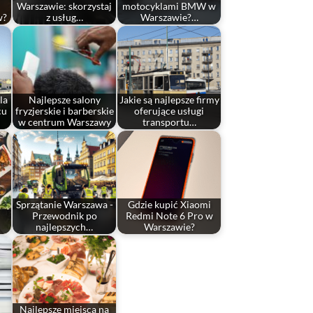
Warszawie: skorzystaj
motocyklami BMW w
w?
z usług…
Warszawie?…
la
Najlepsze salony
Jakie są najlepsze firmy
cu
fryzjerskie i barberskie
oferujące usługi
w centrum Warszawy
transportu…
Sprzątanie Warszawa -
Gdzie kupić Xiaomi
Przewodnik po
Redmi Note 6 Pro w
najlepszych…
Warszawie?
Najlepsze miejsca na