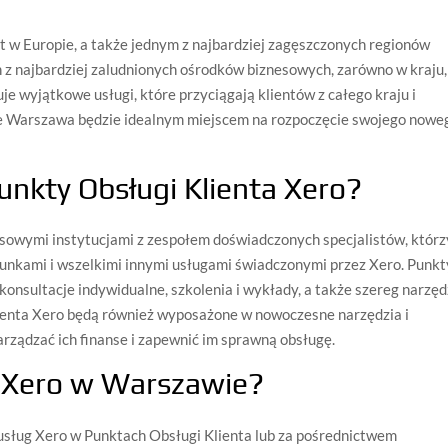
 w Europie, a także jednym z najbardziej zagęszczonych regionów
n z najbardziej zaludnionych ośrodków biznesowych, zarówno w kraju,
ruje wyjątkowe usługi, które przyciągają klientów z całego kraju i
że Warszawa będzie idealnym miejscem na rozpoczęcie swojego nowe
unkty Obsługi Klienta Xero?
sowymi instytucjami z zespołem doświadczonych specjalistów, którz
unkami i wszelkimi innymi usługami świadczonymi przez Xero. Punkt
konsultacje indywidualne, szkolenia i wykłady, a także szereg narzęd
lienta Xero będą również wyposażone w nowoczesne narzędzia i
ządzać ich finanse i zapewnić im sprawną obsługę.
g Xero w Warszawie?
usług Xero w Punktach Obsługi Klienta lub za pośrednictwem