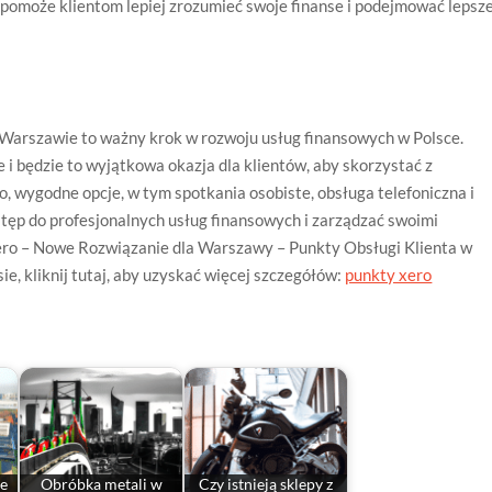
 pomoże klientom lepiej zrozumieć swoje finanse i podejmować lepsz
Warszawie to ważny krok w rozwoju usług finansowych w Polsce.
e i będzie to wyjątkowa okazja dla klientów, aby skorzystać z
, wygodne opcje, w tym spotkania osobiste, obsługa telefoniczna i
stęp do profesjonalnych usług finansowych i zarządzać swoimi
ero – Nowe Rozwiązanie dla Warszawy – Punkty Obsługi Klienta w
ie, kliknij tutaj, aby uzyskać więcej szczegółów:
punkty xero
ze
Obróbka metali w
Czy istnieją sklepy z