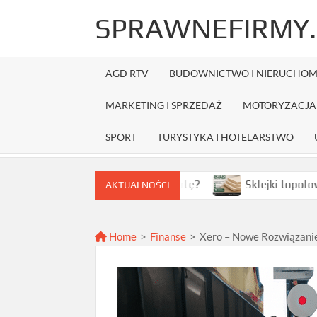
Skip
SPRAWNEFIRMY.
to
content
AGD RTV
BUDOWNICTWO I NIERUCHOM
MARKETING I SPRZEDAŻ
MOTORYZACJA 
SPORT
TURYSTYKA I HOTELARSTWO
wybrać najlepszą ofertę?
Sklejki topolowe w Warszawi
AKTUALNOŚCI
Home
>
Finanse
>
Xero – Nowe Rozwiązanie