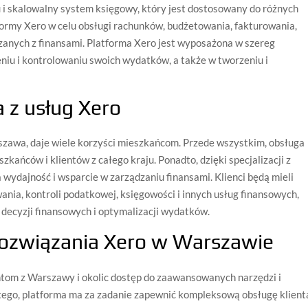
u i skalowalny system księgowy, który jest dostosowany do różnych
formy Xero w celu obsługi rachunków, budżetowania, fakturowania,
zanych z finansami. Platforma Xero jest wyposażona w szereg
eniu i kontrolowaniu swoich wydatków, a także w tworzeniu i
a z usług Xero
zawa, daje wiele korzyści mieszkańcom. Przede wszystkim, obsługa
zkańców i klientów z całego kraju. Ponadto, dzięki specjalizacji z
wydajność i wsparcie w zarządzaniu finansami. Klienci będą mieli
nia, kontroli podatkowej, księgowości i innych usług finansowych,
decyzji finansowych i optymalizacji wydatków.
ozwiązania Xero w Warszawie
entom z Warszawy i okolic dostęp do zaawansowanych narzędzi i
tego, platforma ma za zadanie zapewnić kompleksową obsługę klienta