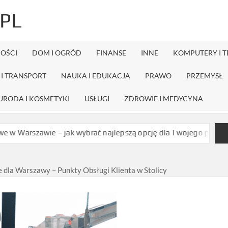
PL
OŚCI
DOM I OGRÓD
FINANSE
INNE
KOMPUTERY I 
I TRANSPORT
NAUKA I EDUKACJA
PRAWO
PRZEMYSŁ
URODA I KOSMETYKI
USŁUGI
ZDROWIE I MEDYCYNA
e – jak wybrać najlepszą opcję dla Twojego projektu?
Czy dyst
 dla Warszawy – Punkty Obsługi Klienta w Stolicy