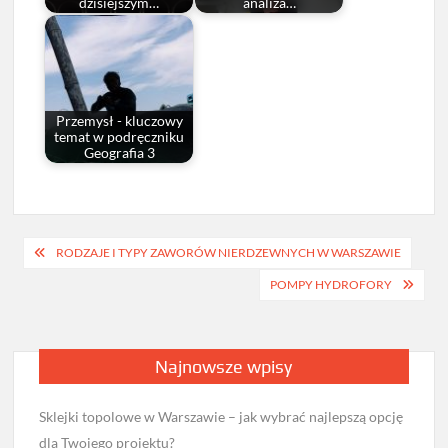
dzisiejszym…
analiza…
Przemysł - kluczowy
temat w podręczniku
Geografia 3
Nawigacja
RODZAJE I TYPY ZAWORÓW NIERDZEWNYCH W WARSZAWIE
wpisu
POMPY HYDROFORY
Najnowsze wpisy
Sklejki topolowe w Warszawie – jak wybrać najlepszą opcję
dla Twojego projektu?