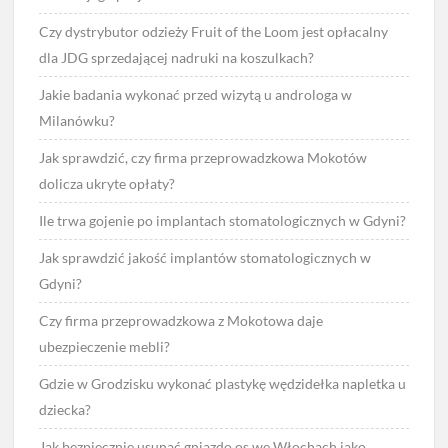
Czy dystrybutor odzieży Fruit of the Loom jest opłacalny
dla JDG sprzedającej nadruki na koszulkach?
Jakie badania wykonać przed wizytą u androloga w
Milanówku?
Jak sprawdzić, czy firma przeprowadzkowa Mokotów
dolicza ukryte opłaty?
Ile trwa gojenie po implantach stomatologicznych w Gdyni?
Jak sprawdzić jakość implantów stomatologicznych w
Gdyni?
Czy firma przeprowadzkowa z Mokotowa daje
ubezpieczenie mebli?
Gdzie w Grodzisku wykonać plastykę wędzidełka napletka u
dziecka?
Jak bezpiecznie usunąć gniazdo os we Włochach jako