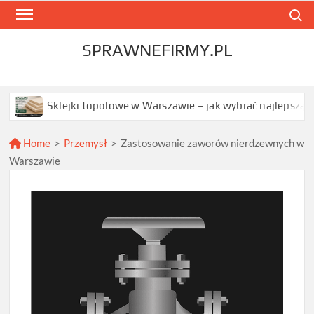
Skip
Search
to
content
SPRAWNEFIRMY.PL
Sklejki topolowe w Warszawie – jak wybrać najlepszą opcję dl
Home
>
Przemysł
>
Zastosowanie zaworów nierdzewnych w
Warszawie