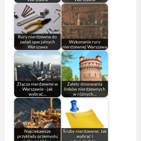
Rury nierdzewne do
zadań specjalnych
Wykonanie rury
Warszawa
nierdzewnej Warszawa
Złącza nierdzewne w
Zalety stosowania
Warszawie - jak
linków nierdzewnych
wybrać…
w różnych…
Najciekawsze
Śruby nierdzewne: Jak
przykłady przemysłu
wybrać i