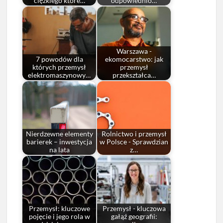
ciężkiego które…
odpowiednio…
Warszawa -
7 powodów dla
ekomocarstwo: jak
których przemysł
przemysł
elektromaszynowy…
przekształca…
Nierdzewne elementy
Rolnictwo i przemysł
barierek – inwestycja
w Polsce - Sprawdzian
na lata
z…
Przemysł: kluczowe
Przemysł - kluczowa
pojęcie i jego rola w
gałąź geografii: