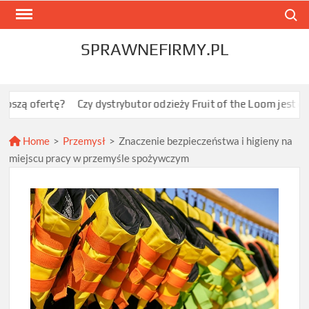
Skip
Search
to
content
SPRAWNEFIRMY.PL
rtę?
Czy dystrybutor odzieży Fruit of the Loom jest opłacalny d
Home
>
Przemysł
>
Znaczenie bezpieczeństwa i higieny na
miejscu pracy w przemyśle spożywczym