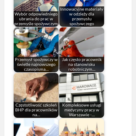
Innowacyjne materiały
Wybór odpowiedniego
w odzieży dla
ubrania do prac w
przemysłu
przemyśle spożywczym
spożywczego
Przemysł spożywczy w
Jak często pracownik
świetle najnowszego
na stanowisku
czasopisma…
robotniczym…
Częstotliwość szkoleń
Kompleksowe usługi
BHP dla pracowników
medycyny pracy w
na…
Warszawie -…