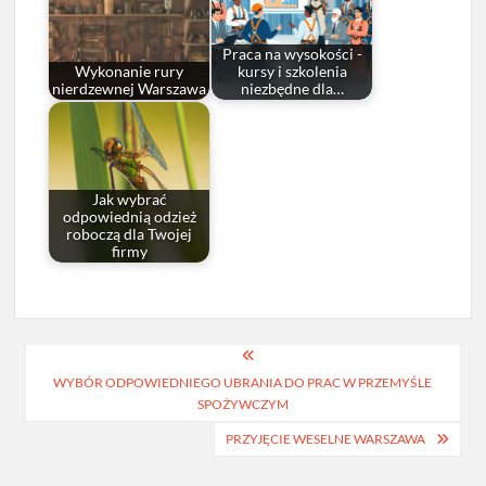
Praca na wysokości -
Wykonanie rury
kursy i szkolenia
nierdzewnej Warszawa
niezbędne dla…
Jak wybrać
odpowiednią odzież
roboczą dla Twojej
firmy
Nawigacja
WYBÓR ODPOWIEDNIEGO UBRANIA DO PRAC W PRZEMYŚLE
wpisu
SPOŻYWCZYM
PRZYJĘCIE WESELNE WARSZAWA