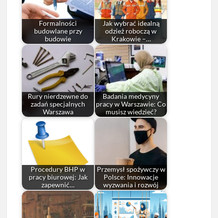
Formalności
Jak wybrać idealną
budowlane przy
odzież roboczą w
budowie
Krakowie –…
Rury nierdzewne do
Badania medycyny
zadań specjalnych
pracy w Warszawie: Co
Warszawa
musisz wiedzieć?
Procedury BHP w
Przemysł spożywczy w
pracy biurowej: Jak
Polsce: Innowacje
zapewnić…
wyzwania i rozwój